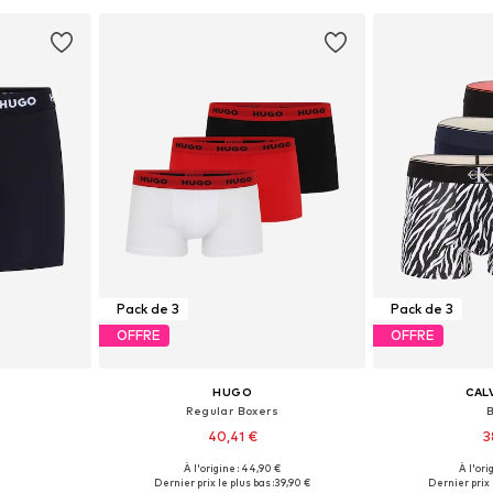
nier
Ajouter au panier
Ajoute
Pack de 3
Pack de 3
OFFRE
OFFRE
HUGO
CALV
Regular Boxers
40,41 €
3
À l'origine : 44,90 €
À l'ori
 L, XL, XXL
Tailles disponibles: S, M, L, XL, XXL
Tailles dispo
Dernier prix le plus bas :
39,90 €
Dernier prix l