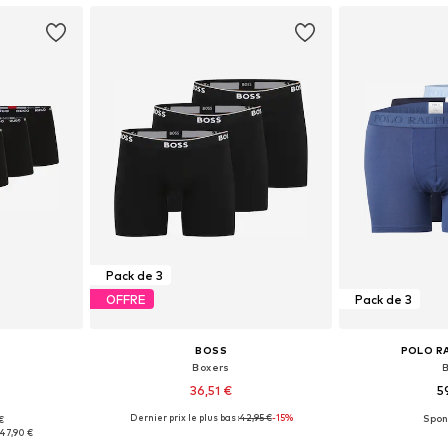
Pack de 3
OFFRE
Pack de 3
BOSS
POLO R
Boxers
36,51 €
5
Dernier prix le plus bas :
42,95 €
-15%
€
 L, XL, XXL
Tailles disponibles: S, M, L, XL
Tailles disponi
47,90 €