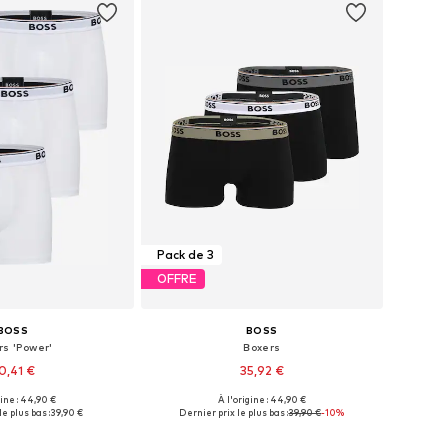
Pack de 3
OFFRE
BOSS
BOSS
rs 'Power'
Boxers
0,41 €
35,92 €
+
4
+
1
gine : 44,90 €
À l'origine : 44,90 €
bles: S, M, L, XL, XXL
Tailles disponibles: S, M, L, XXL
le plus bas :
39,90 €
Dernier prix le plus bas :
39,90 €
-10%
r au panier
Ajouter au panier