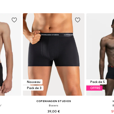
 L, XL, XXL
Tailles disponibles: S, M, L, XL, XXL
Tailles disponi
nier
Ajouter au panier
Ajoute
Nouveau
Pack de 5
Pack de 3
OFFRE
COPENHAGEN STUDIOS
n'
Boxers
39,00 €
5