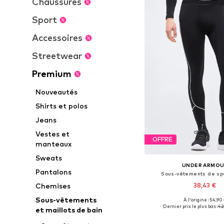
Chaussures
Sport
Accessoires
Streetwear
Premium
Nouveautés
Shirts et polos
Jeans
Vestes et
OFFRE
manteaux
Sweats
UNDER ARMO
Pantalons
Sous-vêtements de spor
38,43 €
Chemises
Sous-vêtements
À l'origine : 54,90
Tailles disponibles: XS, 
Dernier prix le plus bas :
42
et maillots de bain
Ajouter au pa