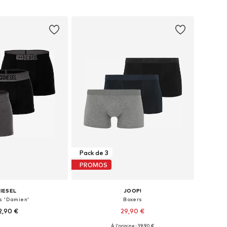
r au panier
Ajouter au panier
Pack de 3
PROMOS
IESEL
JOOP!
s 'Damien'
Boxers
2,90 €
29,90 €
À l'origine : 39,90 €