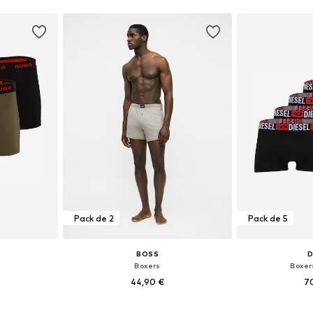
nier
Ajouter au panier
Ajoute
Pack de 2
Pack de 5
BOSS
D
Boxers
Boxer
44,90 €
7
 L, XL, XXL
Tailles disponibles: S, M, L, XL, XXL
Tailles dispo