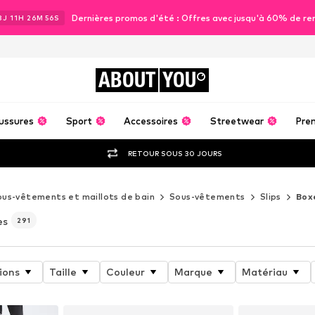
Dernières promos d'été : Offres avec jusqu'à 60% de re
3
J
11
H
26
M
54
S
ABOUT
YOU
ussures
Sport
Accessoires
Streetwear
Pre
RETOUR SOUS 30 JOURS
ous-vêtements et maillots de bain
Sous-vêtements
Slips
Box
es
291
ions
Taille
Couleur
Marque
Matériau