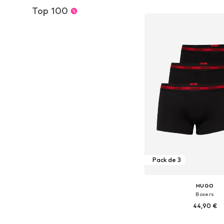
Ajouter au pa
Top 100
Pack de 3
HUGO
Boxers
44,90 €
+
1
Tailles disponibles: S, M,