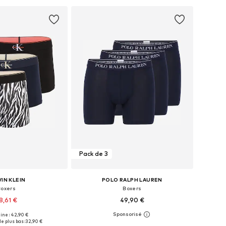
r au panier
Ajouter au panier
Pack de 3
IN KLEIN
POLO RALPH LAUREN
Boxers
Boxers
8,61 €
49,90 €
+
4
gine : 42,90 €
nibles: S, M, L, XL
Tailles disponibles: M, L, XL, XXL
e plus bas :
32,90 €