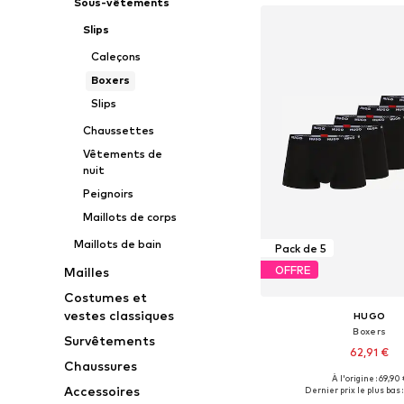
Sous-vêtements
Slips
Caleçons
Boxers
Slips
Chaussettes
Vêtements de
nuit
Peignoirs
Maillots de corps
Maillots de bain
Pack de 5
OFFRE
Mailles
Costumes et
vestes classiques
HUGO
Boxers
Survêtements
62,91 €
Chaussures
À l'origine : 69,90 
Tailles disponibles: S, M,
Accessoires
Dernier prix le plus bas :