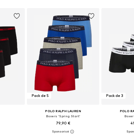
nier
Ajouter au panier
Ajoute
Pack de 5
Pack de 3
POLO RALPH LAUREN
POLO R
Boxers 'Spring Start'
Boxer
79,90 €
4
+
5
 L, XL, XXL
Tailles disponibles: S, M, L, XL, XXL
Tailles dispon