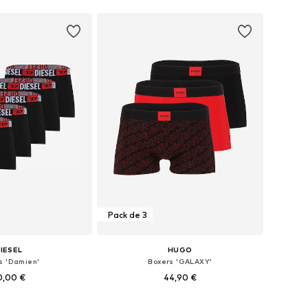
r au panier
Ajouter au panier
Pack de 3
IESEL
HUGO
s 'Damien'
Boxers 'GALAXY'
0,00 €
44,90 €
nibles: S, M, L, XL
Tailles disponibles: S, M, L, XL, XXL