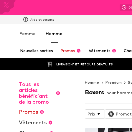
0
Aide et contact
Femme
Homme
Nouvelles sorties
Promos
Vêtements
Cha
LIVRAISON* ET RETOURS GRATUITS
Homme
Premium
S
Tous les
articles
Boxers
pour homm
bénéficiant
de la promo
Promos
Prix
Promot
Vêtements