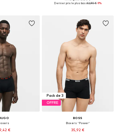
bles: S, M, L, XL, XXL
Tailles disponibles: S, M, L, XL
Dernier prix le plus bas :
32,90 €
-9%
r au panier
Ajouter au panier
Pack de 3
OFFRE
HUGO
BOSS
Boxers
Boxers 'Power'
9,42 €
35,92 €