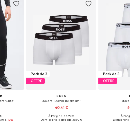
Pack de 3
Pack de 3
OFFRE
OFFRE
UR
BOSS
t 'Elite'
Boxers 'David Beckham'
Boxe
40,41 €
4
+
3
 €
À l'origine : 44,90 €
À l'ori
S, M, L, XL
Tailles disponibles: S, M, L, XL, XXL
Tailles disponi
,90 €
-10%
Dernier prix le plus bas :
39,90 €
Dernier prix 
nier
Ajouter au panier
Ajoute