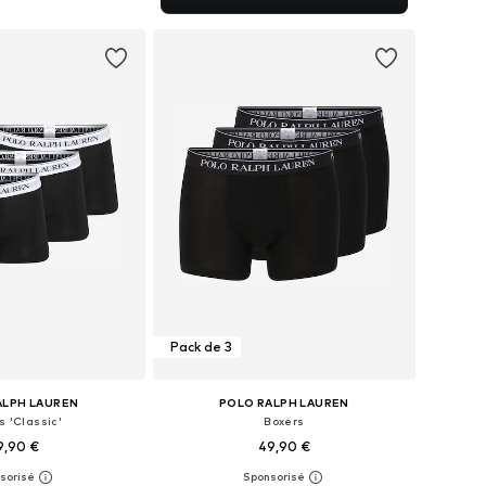
r au panier
Pack de 3
ALPH LAUREN
POLO RALPH LAUREN
s 'Classic'
Boxers
9,90 €
49,90 €
+
12
+
3
ibles: M, L, XL, XXL
Tailles disponibles: S, M, L, XL, XXL