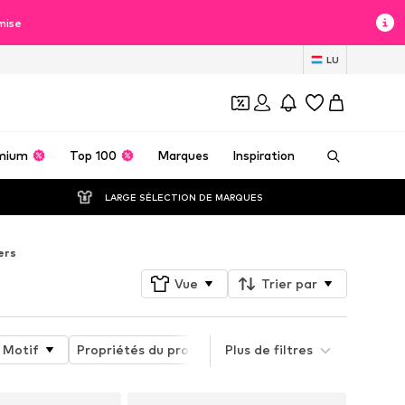
mise
LU
mium
Top 100
Marques
Inspiration
LARGE SÉLECTION DE MARQUES
ers
Vue
Trier par
Motif
Propriétés du produit
Plus de filtres
Style
Lot