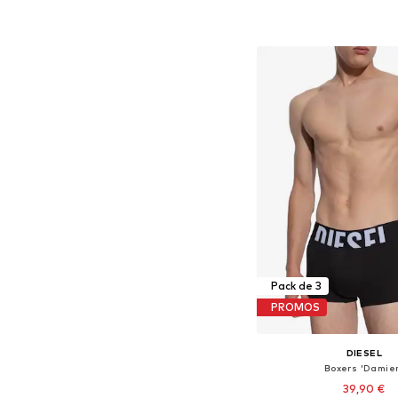
Tailles disponibles: S, M,
Ajouter au pa
Pack de 3
PROMOS
DIESEL
Boxers 'Damie
39,90 €