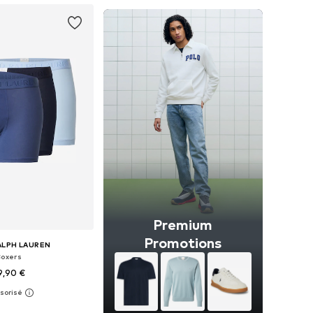
Premium
Promotions
ALPH LAUREN
Boxers
9,90 €
bles: S, M, L, XL, XXL