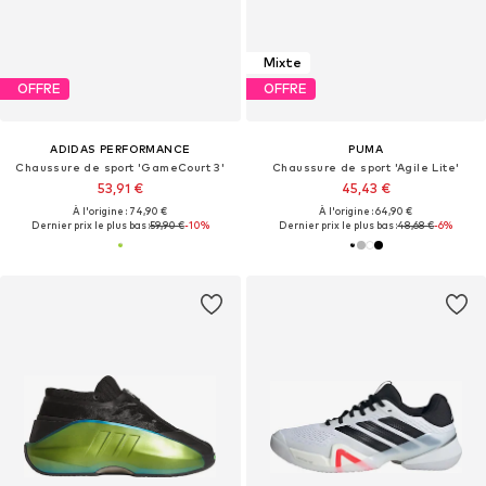
Mixte
OFFRE
OFFRE
ADIDAS PERFORMANCE
PUMA
Chaussure de sport 'GameCourt 3'
Chaussure de sport 'Agile Lite'
53,91 €
45,43 €
À l'origine : 74,90 €
À l'origine : 64,90 €
Dernier prix le plus bas :
59,90 €
-10%
Dernier prix le plus bas :
48,68 €
-6%