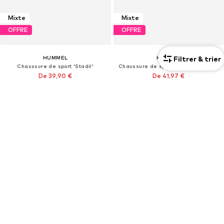
Mixte
Mixte
OFFRE
OFFRE
Filtrer & trier
HUMMEL
HUMMEL
Chaussure de sport 'Stadil'
Chaussure de sport 'Slimmer Stadil'
De 39,90 €
De 41,97 €
À l'origine : 59,90 €
À l'origine : 59,95 €
Dernier prix le plus bas :
37,03 €
Dernier prix le plus bas :
39,92 €
+
7
+
7