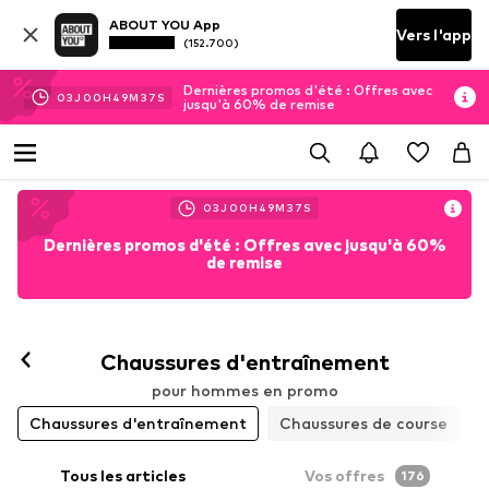
ABOUT YOU App
Vers l'app
(152.700)
Dernières promos d'été : Offres avec
03
J
00
H
49
M
36
S
jusqu'à 60% de remise
03
J
00
H
49
M
37
S
Dernières promos d'été : Offres avec jusqu'à 60%
de remise
Chaussures d'entraînement
pour hommes en promo
Chaussures d'entraînement
Chaussures de course
Tous les articles
Vos offres
176