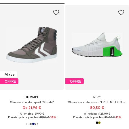
Mixte
OFFRE
OFFRE
HUMMEL
NIKE
Chaussure de sport 'Stadil'
Chaussure de sport 'FREE METCON 6'
De 21,96 €
80,50 €
À l'origine : 69,90 €
À l'origine : 129,00 €
Dernier prix le plus bas :
35,94 €
-38%
Dernier prix le plus bas :
92,00 €
-12%
+
7