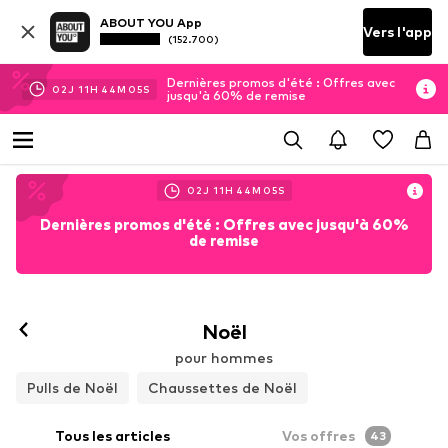
ABOUT YOU App
Vers l'app
(152.700)
Dernières promos d'été : Offres avec
02
J
11
H
44
M
02
S
jusqu'à 60% de remise
02
J
11
H
44
M
02
S
Dernières promos d'été : Offres avec jusqu'à 60%
de remise
Noël
pour hommes
Pulls de Noël
Chaussettes de Noël
Tous les articles
Vos offres
43