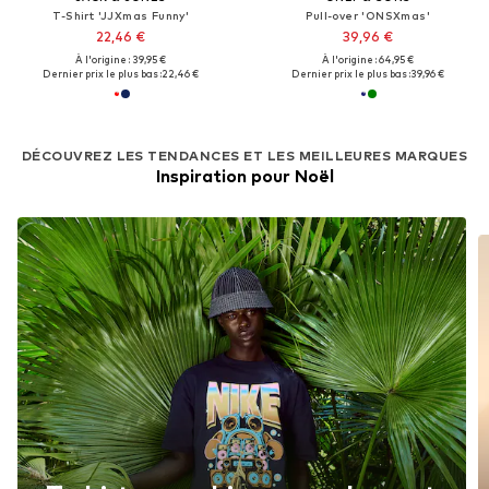
T-Shirt 'JJXmas Funny'
Pull-over 'ONSXmas'
22,46 €
39,96 €
À l'origine : 39,95 €
À l'origine : 64,95 €
Dernier prix le plus bas :
22,46 €
Dernier prix le plus bas :
39,96 €
DÉCOUVREZ LES TENDANCES ET LES MEILLEURES MARQUES
Inspiration pour Noël