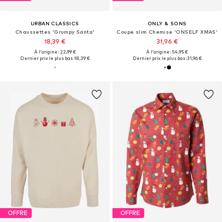
URBAN CLASSICS
ONLY & SONS
Chaussettes 'Grumpy Santa'
Coupe slim Chemise 'ONSELF XMAS'
18,39 €
31,96 €
À l'origine : 22,99 €
À l'origine : 54,95 €
Dernier prix le plus bas :
18,39 €
Dernier prix le plus bas :
31,96 €
OFFRE
OFFRE