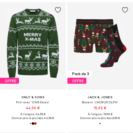
Pack de 3
OFFRE
OFFRE
ONLY & SONS
JACK & JONES
Pull-over 'ONSXmas'
Boxers 'JACRUDOLPH'
44,96 €
15,92 €
À l'origine : 64,95 €
À l'origine : 19,90 €
Dernier prix le plus bas :
44,96 €
Dernier prix le plus bas :
6,95 €