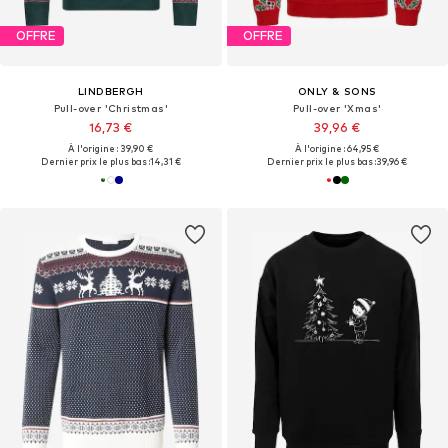
OFFRE
OFFRE
LINDBERGH
ONLY & SONS
Pull-over 'Christmas'
Pull-over 'Xmas'
16,73 €
39,96 €
À l'origine : 39,90 €
À l'origine : 64,95 €
Dernier prix le plus bas :
14,31 €
Dernier prix le plus bas :
39,96 €