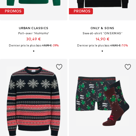
PROMOS
PROMOS
URBAN CLASSICS
ONLY & SONS
Pull-over 'HoHoHo'
Sweat-shirt 'ONSXMAS'
30,49 €
14,90 €
Dernier prix le plus bas :
49,99 €
-39%
Dernier prix le plus bas :
49,90 €
-70%