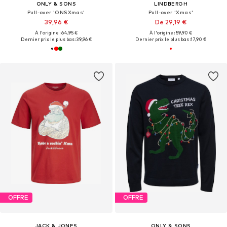
ONLY & SONS
LINDBERGH
Pull-over 'ONSXmas'
Pull-over 'Xmas'
39,96 €
De 29,19 €
À l'origine : 64,95 €
À l'origine : 59,90 €
Dernier prix le plus bas :
39,96 €
Dernier prix le plus bas :
17,90 €
OFFRE
OFFRE
JACK & JONES
ONLY & SONS