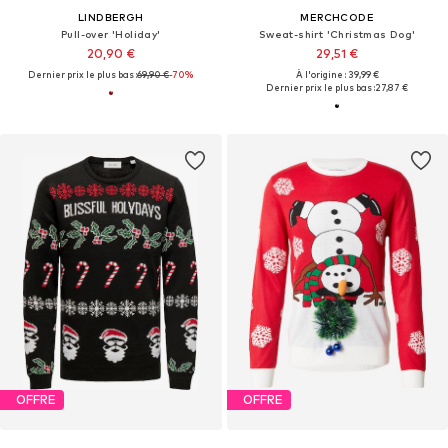
LINDBERGH
MERCHCODE
Pull-over 'Holiday'
Sweat-shirt 'Christmas Dog'
20,90 €
29,51 €
Dernier prix le plus bas :
69,90 €
-70%
À l'origine : 39,99 €
Dernier prix le plus bas :
27,87 €
OFFRE
OFFRE