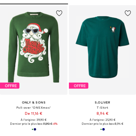
OFFRE
OFFRE
ONLY & SONS
S.OLIVER
Pull-over 'ONSXmas'
T-Shirt
De 11,16 €
8,94 €
À l'origine : 39,90 €
À l'origine : 25,90 €
Dernier prix le plus bas :
11,90 €
-6%
Dernier prix le plus bas :
8,94 €