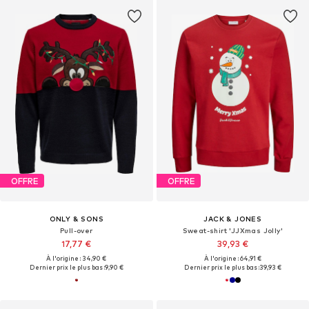
OFFRE
OFFRE
ONLY & SONS
JACK & JONES
Pull-over
Sweat-shirt 'JJXmas Jolly'
17,77 €
39,93 €
À l'origine : 34,90 €
À l'origine : 64,91 €
Dernier prix le plus bas :
9,90 €
Dernier prix le plus bas :
39,93 €