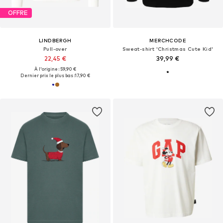
OFFRE
LINDBERGH
MERCHCODE
Pull-over
Sweat-shirt 'Christmas Cute Kid'
22,45 €
39,99 €
À l'origine : 59,90 €
Dernier prix le plus bas :
17,90 €