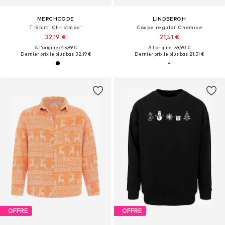
MERCHCODE
LINDBERGH
T-Shirt 'Christmas'
Coupe regular Chemise
32,19 €
21,51 €
À l'origine : 45,99 €
À l'origine : 59,90 €
Dernier prix le plus bas :
32,19 €
Dernier prix le plus bas :
21,51 €
OFFRE
OFFRE