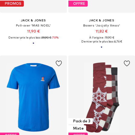
PROMOS
OFFRE
JACK & JONES
JACK & JONES
Pull-over 'MAS NOEL'
Boxers 'Jacjolly Xmas'
11,90 €
11,82 €
Dernier prix le plus bas :
39,90 €
-70%
À l'origine : 19,90 €
Dernier prix le plus bas :
6,76 €
Pack de 3
Mixte