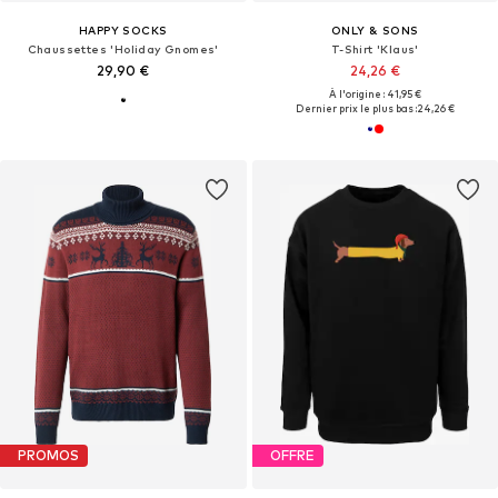
HAPPY SOCKS
ONLY & SONS
Chaussettes 'Holiday Gnomes'
T-Shirt 'Klaus'
29,90 €
24,26 €
À l'origine : 41,95 €
Dernier prix le plus bas :
24,26 €
PROMOS
OFFRE