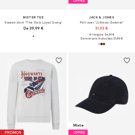
OFFRE
MISTER TEE
JACK & JONES
Sweat-shirt 'The Only Loyal Gang'
Pull-over 'JJXmas Gabriel'
De 39,99 €
31,93 €
À l'origine : 54,91 €
Dernier prix le plus bas :
31,93 €
Mixte
PROMOS
OFFRE