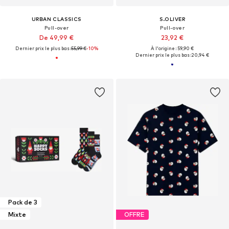
URBAN CLASSICS
S.OLIVER
Pull-over
Pull-over
De 49,99 €
23,92 €
Dernier prix le plus bas :
55,99 €
-10%
À l'origine : 59,90 €
Dernier prix le plus bas :
20,94 €
Pack de 3
Mixte
OFFRE