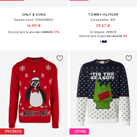
ONLY & SONS
TOMMY HILFIGER
Sweat-shirt 'ONSXMAS'
Casquette '85'
14,90 €
29,67 €
Dernier prix le plus bas :
49,90 €
-70%
À l'origine : 39,90 €
Dernier prix le plus bas :
31,41 €
-5%
PROMOS
OFFRE