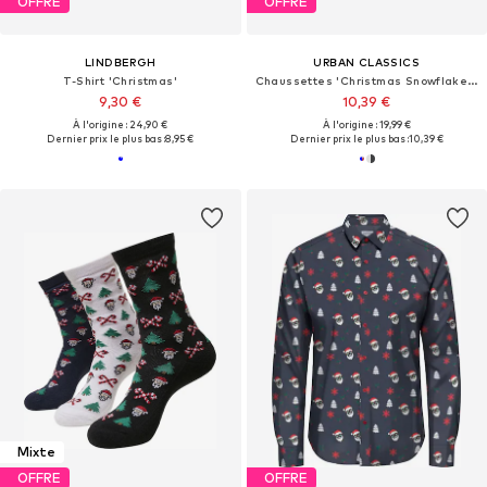
OFFRE
OFFRE
LINDBERGH
URBAN CLASSICS
T-Shirt 'Christmas'
Chaussettes 'Christmas Snowflakes'
9,30 €
10,39 €
À l'origine : 24,90 €
À l'origine : 19,99 €
Dernier prix le plus bas :
8,95 €
Dernier prix le plus bas :
10,39 €
Mixte
OFFRE
OFFRE