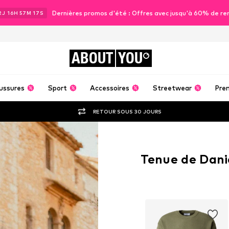
Dernières promos d'été : Offres avec jusqu'à 60% de re
2
J
16
H
57
M
16
S
ABOUT
YOU
ussures
Sport
Accessoires
Streetwear
Pre
RETOUR SOUS 30 JOURS
Tenue de Dani