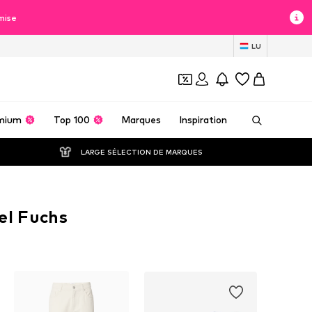
mise
LU
mium
Top 100
Marques
Inspiration
LARGE SÉLECTION DE MARQUES
el Fuchs