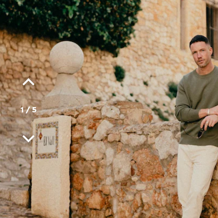
1
/
5