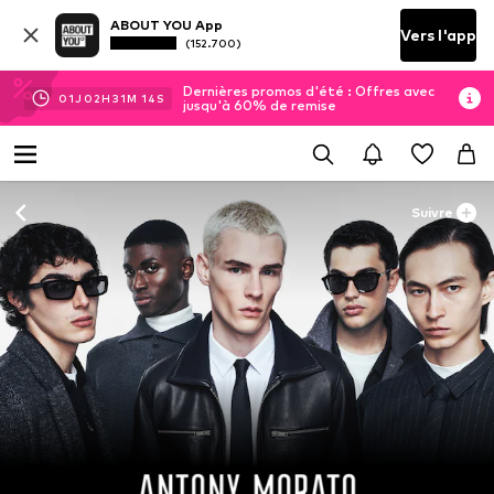
ABOUT YOU App
Vers l'app
(152.700)
Dernières promos d'été : Offres avec
01
J
02
H
31
M
12
S
jusqu'à 60% de remise
Suivre