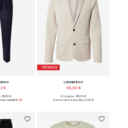
PROMOS
BERGH
LINDBERGH
72 €
135,00 €
 : 59,90 €
À l'origine : 159,00 €
: 46, 48-50, 50-52
Tailles disponibles: 48-50, 50-52, 52-54
 bas :
42,32 €
-3%
Dernier prix le plus bas :
47,92 €
au panier
Ajouter au panier