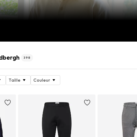
ndbergh
398
Taille
Couleur