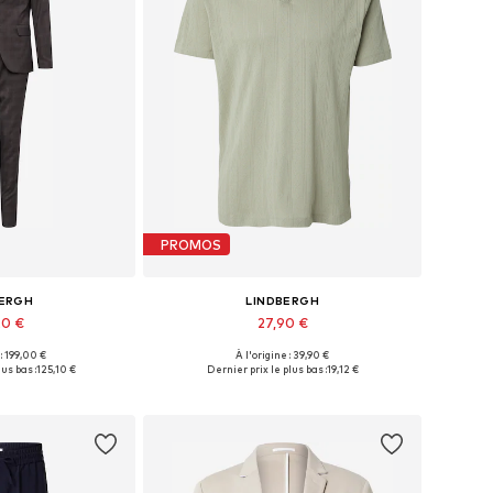
PROMOS
BERGH
LINDBERGH
20 €
27,90 €
 : 199,00 €
À l'origine : 39,90 €
usieurs tailles
Tailles disponibles: S, M, L, XXL
us bas :
125,10 €
Dernier prix le plus bas :
19,12 €
au panier
Ajouter au panier