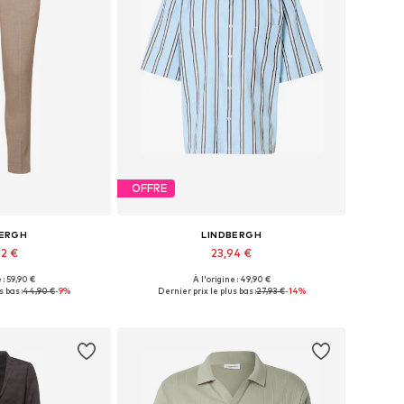
OFFRE
BERGH
LINDBERGH
72 €
23,94 €
+
4
 : 59,90 €
À l'origine : 49,90 €
usieurs tailles
Tailles disponibles: S, M, L
 bas :
44,90 €
-9%
Dernier prix le plus bas :
27,93 €
-14%
au panier
Ajouter au panier