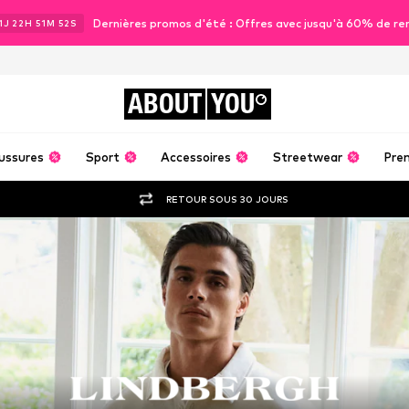
Dernières promos d'été : Offres avec jusqu'à 60% de re
1
J
22
H
51
M
50
S
ABOUT
YOU
ussures
Sport
Accessoires
Streetwear
Pre
RETOUR SOUS 30 JOURS