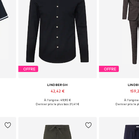
OFFRE
OFFRE
LINDBERGH
LIND
42,42 €
159,
+
1
À l'origine : 49,90 €
À l'origine
 XXL
Tailles disponibles: S, M, L, XL, XXL
Disponible en pl
Dernier prix le plus bas :
31,41 €
Dernier prix le pl
Ajouter au panier
Ajouter 