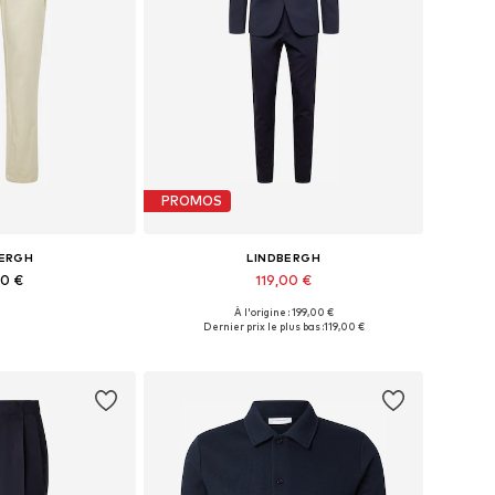
PROMOS
BERGH
LINDBERGH
90 €
119,00 €
+
1
À l'origine : 199,00 €
31-32, 33, 35-36, 38
Tailles disponibles: 48, 50, 52, 56
Dernier prix le plus bas :
119,00 €
au panier
Ajouter au panier