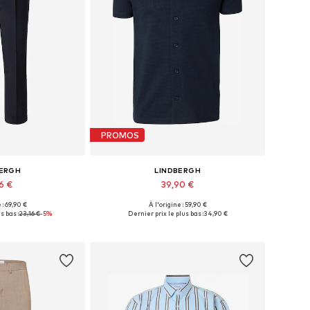
PROMOS
BERGH
LINDBERGH
96 €
39,90 €
 : 69,90 €
À l'origine : 59,90 €
: 33, 34, 35-36, 38
Tailles disponibles: S, M, L, XXL
s bas :
23,16 €
-5%
Dernier prix le plus bas :
34,90 €
au panier
Ajouter au panier