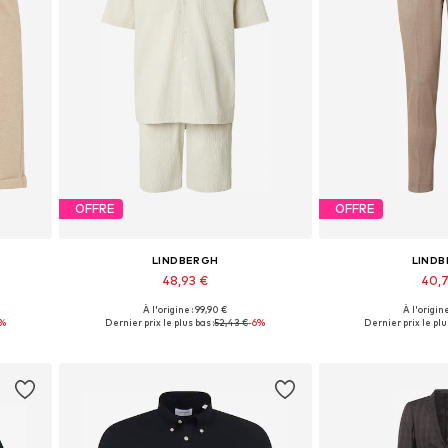
OFFRE
OFFRE
LINDBERGH
LIND
48,93 €
40,
À l'origine : 99,90 €
À l'origine
 60-62
Tailles disponibles: M, L
Disponible en pl
%
Dernier prix le plus bas :
52,43 €
-6%
Dernier prix le plus
Ajouter au panier
Ajouter 