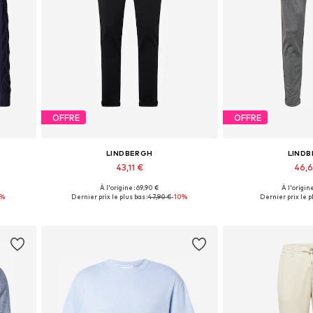
OFFRE
OFFRE
LINDBERGH
LIND
43,11 €
46,
À l'origine : 69,90 €
À l'origine
L
Disponible en plusieurs tailles
Disponible en pl
8%
Dernier prix le plus bas :
47,90 €
-10%
Dernier prix le pl
Ajouter au panier
Ajouter 