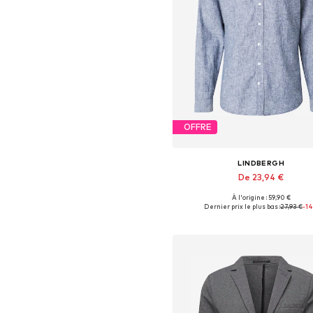
OFFRE
LINDBERGH
De 23,94 €
À l'origine : 59,90 €
Tailles disponibles: S, L
Dernier prix le plus bas :
27,93 €
-1
Ajouter au panier