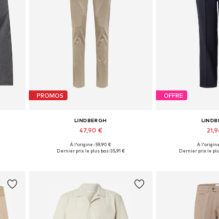
PROMOS
OFFRE
LINDBERGH
LIND
47,90 €
21,
À l'origine : 59,90 €
À l'origine
s
Disponible en plusieurs tailles
Tailles disponibles
Dernier prix le plus bas :
35,91 €
Dernier prix le plu
Ajouter au panier
Ajouter 