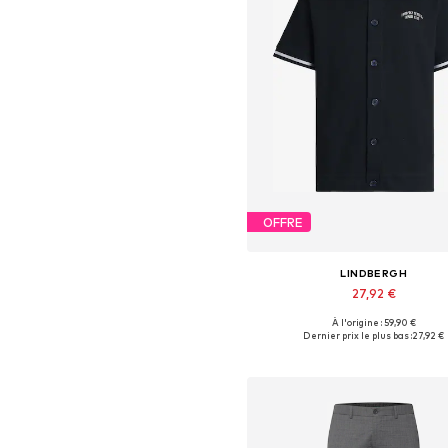
OFFRE
LINDBERGH
27,92 €
À l'origine : 59,90 €
Tailles disponibles: S, M, L, XL,
Dernier prix le plus bas :
27,92 €
Ajouter au panier