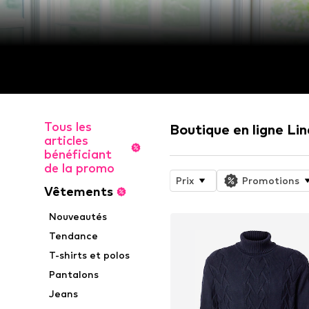
Tous les
Boutique en ligne Li
articles
bénéficiant
de la promo
Prix
Promotions
Vêtements
Nouveautés
Tendance
T-shirts et polos
Pantalons
Jeans