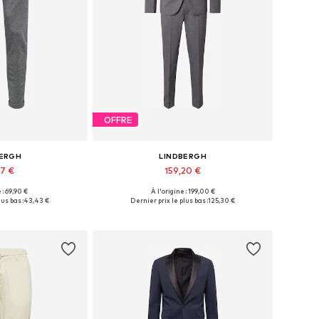
OFFRE
BERGH
LINDBERGH
67 €
159,20 €
+
7
+
3
 : 69,90 €
À l'origine : 199,00 €
usieurs tailles
Disponible en plusieurs tailles
us bas :
43,43 €
Dernier prix le plus bas :
125,30 €
au panier
Ajouter au panier