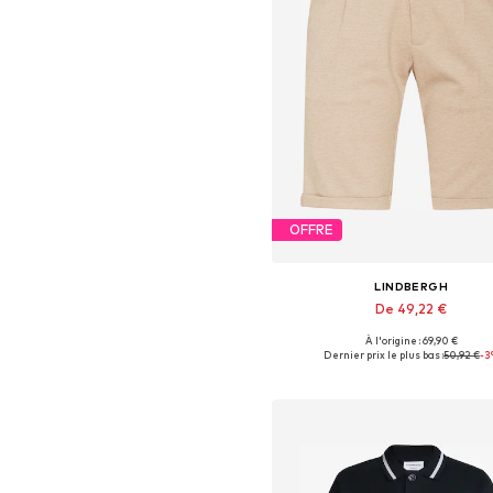
OFFRE
LINDBERGH
De 49,22 €
À l'origine : 69,90 €
Tailles disponibles: 48-50, 52-54,
Dernier prix le plus bas :
50,92 €
-3
Ajouter au panier