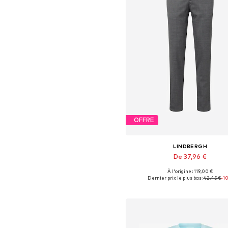
OFFRE
LINDBERGH
De 37,96 €
À l'origine : 119,00 €
Disponible en plusieurs taille
Dernier prix le plus bas :
42,45 €
-1
Ajouter au panier