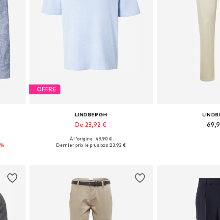
OFFRE
LINDBERGH
LIND
De 23,92 €
69,
À l'origine : 49,90 €
Tailles disponibles: S, M, L, XL, XXL
Tailles disponibles: 
4%
Dernier prix le plus bas :
23,92 €
Ajouter au panier
Ajouter 