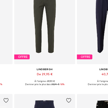
OFFRE
OFFRE
LINDBERGH
LIND
De 29,95 €
40,
+
1
À l'origine : 69,90 €
À l'origine
s
Tailles disponibles: 33, 34, 35-36
Tailles disponibles
0%
Dernier prix le plus bas :
35,94 €
-16%
Dernier prix le plus
Ajouter au panier
Ajouter 