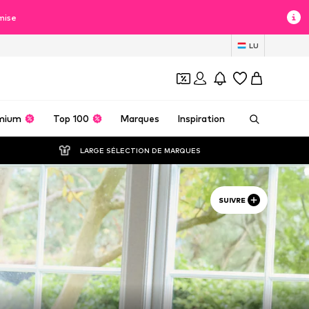
mise
LU
mium
Top 100
Marques
Inspiration
LARGE SÉLECTION DE MARQUES
SUIVRE