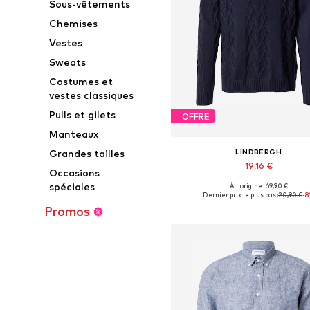
Sous-vêtements
Chemises
Vestes
Sweats
Costumes et
vestes classiques
Pulls et gilets
OFFRE
Manteaux
LINDBERGH
Grandes tailles
19,16 €
Occasions
spéciales
À l'origine : 69,90 €
Tailles disponibles: S, M, L, X
Dernier prix le plus bas :
20,90 €
-
Ajouter au panier
Promos