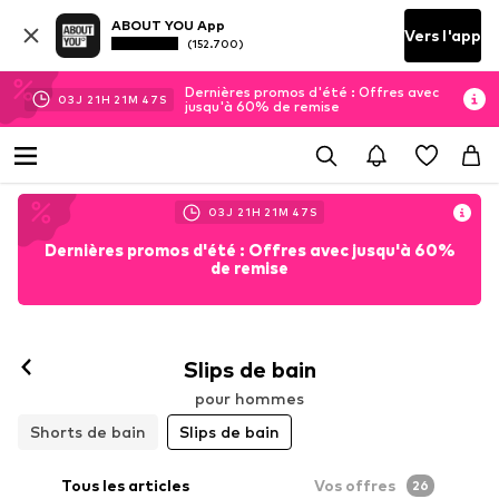
ABOUT YOU App
Vers l'app
(152.700)
Dernières promos d'été : Offres avec
03
J
21
H
21
M
45
S
jusqu'à 60% de remise
03
J
21
H
21
M
45
S
Dernières promos d'été : Offres avec jusqu'à 60%
de remise
Slips de bain
pour hommes
Shorts de bain
Slips de bain
Tous les articles
Vos offres
26