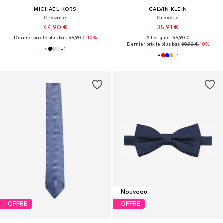
MICHAEL KORS
CALVIN KLEIN
Cravate
Cravate
44,90 €
35,91 €
Dernier prix le plus bas :
49,90 €
-10%
À l'origine : 49,90 €
Dernier prix le plus bas :
39,90 €
-10%
+
1
+
1
Nouveau
OFFRE
OFFRE