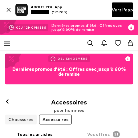
ABOUT YOU App
Vers l'app
(152.700)
Dernières promos d'été : Offres avec
02
J
12
H
09
M
56
S
jusqu'à 60% de remise
02
J
12
H
09
M
56
S
Dernières promos d'été : Offres avec jusqu'à 60%
de remise
Accessoires
pour hommes
Chaussures
Accessoires
Tous les articles
Vos offres
51