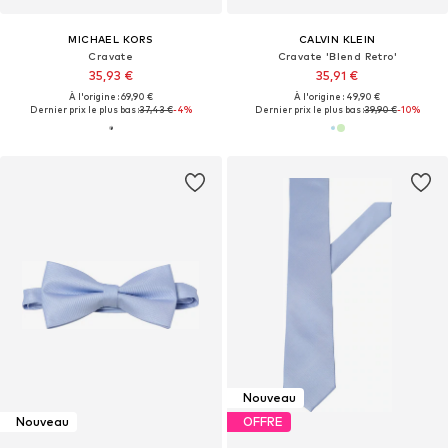
MICHAEL KORS
CALVIN KLEIN
Cravate
Cravate 'Blend Retro'
35,93 €
35,91 €
À l'origine : 69,90 €
À l'origine : 49,90 €
Dernier prix le plus bas :
37,43 €
-4%
Dernier prix le plus bas :
39,90 €
-10%
Nouveau
Nouveau
OFFRE