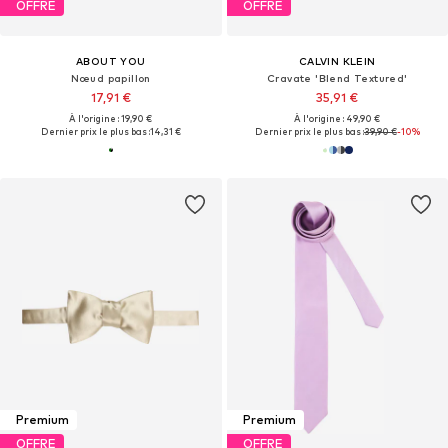
OFFRE
OFFRE
ABOUT YOU
CALVIN KLEIN
Nœud papillon
Cravate 'Blend Textured'
17,91 €
35,91 €
À l'origine : 19,90 €
À l'origine : 49,90 €
Dernier prix le plus bas :
14,31 €
Dernier prix le plus bas :
39,90 €
-10%
Premium
Premium
OFFRE
OFFRE