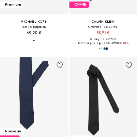
Premium
OFFRE
MICHAEL KORS
CALVIN KLEIN
Nœud papillon
Cravate 'SEVERN'
49,90 €
35,91 €
À l'origine : 49,90 €
Dernier prix le plus bas :
39,90 €
-10%
Nouveau