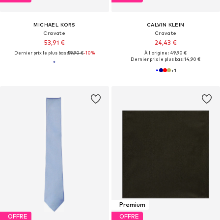
MICHAEL KORS
CALVIN KLEIN
Cravate
Cravate
53,91 €
24,43 €
Dernier prix le plus bas :
59,90 €
-10%
À l'origine : 49,90 €
Dernier prix le plus bas :
14,90 €
+
1
Premium
OFFRE
OFFRE