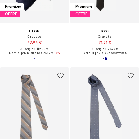
Premium
Premium
OFFRE
OFFRE
ETON
BOSS
Cravate
Cravate
47,94 €
71,91 €
À l'origine : 119,00 €
À l'origine : 79,90 €
Dernier prix le plus bas :
59,42 €
-19%
Dernier prix le plus bas :
69,90 €