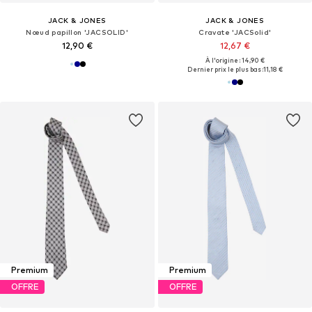
JACK & JONES
JACK & JONES
Nœud papillon 'JACSOLID'
Cravate 'JACSolid'
12,90 €
12,67 €
À l'origine : 14,90 €
Dernier prix le plus bas :
11,18 €
Premium
Premium
OFFRE
OFFRE