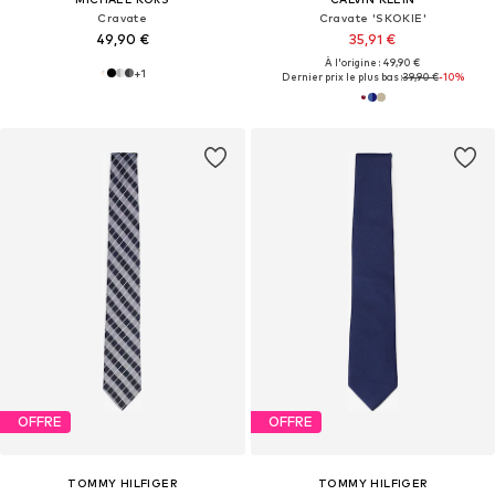
Cravate
Cravate 'SKOKIE'
49,90 €
35,91 €
À l'origine : 49,90 €
+
1
Dernier prix le plus bas :
39,90 €
-10%
OFFRE
OFFRE
TOMMY HILFIGER
TOMMY HILFIGER