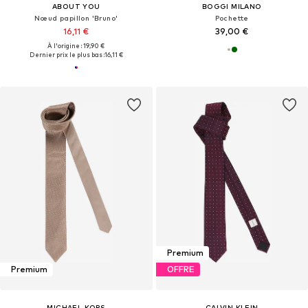
ABOUT YOU
BOGGI MILANO
Nœud papillon 'Bruno'
Pochette
16,11 €
39,00 €
À l'origine : 19,90 €
Dernier prix le plus bas :
16,11 €
Premium
Premium
OFFRE
MICHAEL KORS
CALVIN KLEIN