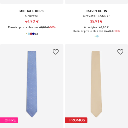
MICHAEL KORS
CALVIN KLEIN
Cravate
Cravate 'SANDY'
44,90 €
35,91 €
Dernier prix le plus bas :
49,90 €
-10%
À l'origine : 49,90 €
Dernier prix le plus bas :
39,90 €
-10%
+
3
OFFRE
PROMOS