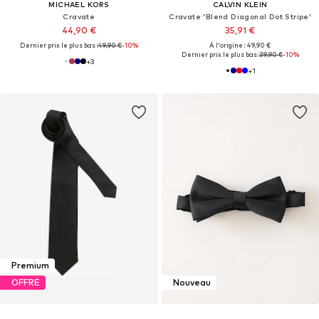
MICHAEL KORS
CALVIN KLEIN
Cravate
Cravate 'Blend Diagonal Dot Stripe'
44,90 €
35,91 €
Dernier prix le plus bas :
49,90 €
-10%
À l'origine : 49,90 €
Dernier prix le plus bas :
39,90 €
-10%
+
3
+
1
Premium
OFFRE
Nouveau