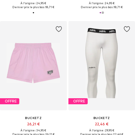
À l'origine : 24,95 €
À l'origine : 24,95 €
Dernier prix le plus bas :
18,71 €
Dernier prix le plus bas :
18,71 €
OFFRE
OFFRE
BUCKETZ
BUCKETZ
26,21 €
22,46 €
À l'origine : 34,95 €
À l'origine : 29,95 €
Dernier prix le plus bas :
26,21 €
Dernier prix le plus bas :
22,46 €