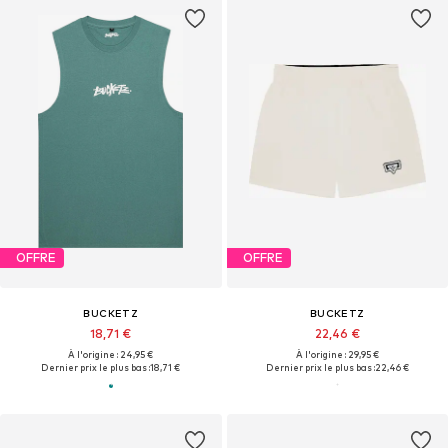
OFFRE
OFFRE
BUCKETZ
BUCKETZ
18,71 €
22,46 €
À l'origine : 24,95 €
À l'origine : 29,95 €
Dernier prix le plus bas :
18,71 €
Dernier prix le plus bas :
22,46 €