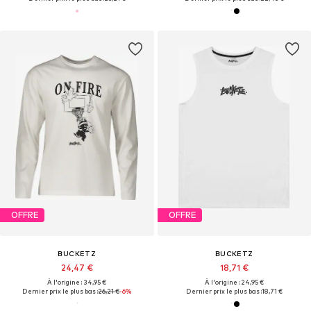
OFFRE
OFFRE
BUCKETZ
BUCKETZ
24,47 €
18,71 €
À l'origine : 34,95 €
À l'origine : 24,95 €
Dernier prix le plus bas :
26,21 €
-6%
Dernier prix le plus bas :
18,71 €