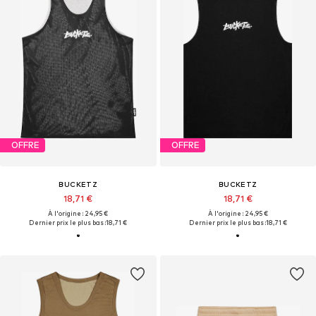
OFFRE
OFFRE
BUCKETZ
BUCKETZ
18,71 €
18,71 €
À l'origine : 24,95 €
À l'origine : 24,95 €
Dernier prix le plus bas :
18,71 €
Dernier prix le plus bas :
18,71 €