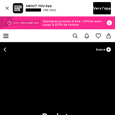
ABOUT YOU App
Vers l'app
(152.700)
Dernières promos d'été : Offres avec
01
J
15
H
40
M
13
S
jusqu'à 60% de remise
Suivre