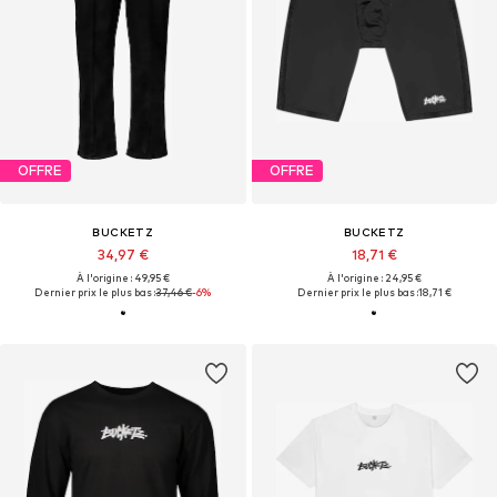
OFFRE
OFFRE
BUCKETZ
BUCKETZ
34,97 €
18,71 €
À l'origine : 49,95 €
À l'origine : 24,95 €
Dernier prix le plus bas :
37,46 €
-6%
Dernier prix le plus bas :
18,71 €