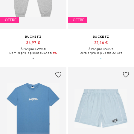
OFFRE
OFFRE
BUCKETZ
BUCKETZ
34,97 €
22,46 €
À l'origine : 49,95 €
À l'origine : 29,95 €
Dernier prix le plus bas :
37,46 €
-6%
Dernier prix le plus bas :
22,46 €