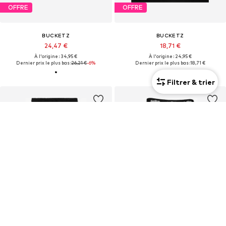
OFFRE
OFFRE
BUCKETZ
BUCKETZ
24,47 €
18,71 €
À l'origine : 34,95 €
À l'origine : 24,95 €
Dernier prix le plus bas :
26,21 €
-6%
Dernier prix le plus bas :
18,71 €
Filtrer & trier
OFFRE
OFFRE