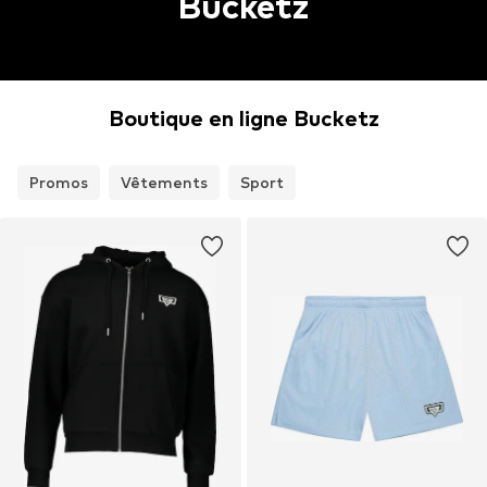
Bucketz
Boutique en ligne Bucketz
Promos
Vêtements
Sport