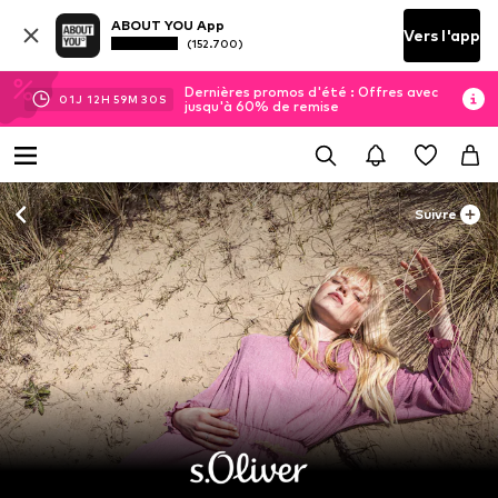
ABOUT YOU App
Vers l'app
(152.700)
Dernières promos d'été : Offres avec
01
J
12
H
59
M
29
S
jusqu'à 60% de remise
Suivre