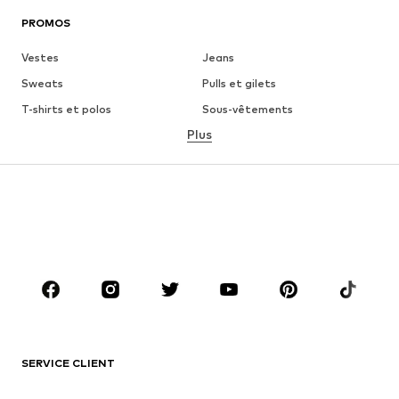
PROMOS
Vestes
Jeans
Sweats
Pulls et gilets
T-shirts et polos
Sous-vêtements
Plus
Pantalons
Chemises
Manteaux
Costumes et vestes de
costumes
Maillots de bain
Grandes tailles
Chaussures
Sport
Accessoires
Premium
VÊTEMENTS
Nouveautés
Tendance
T-shirts et polos
Jeans
SERVICE CLIENT
Vestes
Sweats