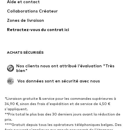
Aide et contact
Pantalons
Chemises
Collaborations Créateur
Sous-vêtements
Pulls et gilets
Zones de livraison
Costumes et vestes classiques
Manteaux
Retractez-vous du contrat ici
Maillots de bain
Grandes tailles
Occasions spéciales
Exclusif
Remise à neuf
ACHATS SÉCURISÉS
CHAUSSURES
Nos clients nous ont attribué l'évaluation "Très 
bien"
Nouveautés
Tendance
Boots et bottes
Baskets
 Vos données sont en sécurité avec nous
Chaussures basses
Chaussures de sport
Chaussures ouvertes
Exclusif
*Livraison gratuite & service pour les commandes supérieures à
34,90 €, sinon des frais d'expédition et de service de 4,50 €
s'appliquent.
SPORT
**Prix total le plus bas des 30 derniers jours avant la réduction de
prix.
Vêtements de sport
Disciplines sportives
****Gratuit depuis tous les opérateurs téléphoniques belges. Des
Chaussures de sport
Sacs à dos et sacs de sport
frais peuvent s'appliquer aux appels provenant de l'étranger.