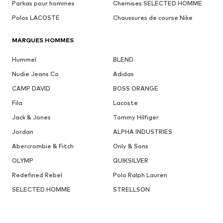
Parkas pour hommes
Chemises SELECTED HOMME
Polos LACOSTE
Chaussures de course Nike
MARQUES HOMMES
Hummel
BLEND
Nudie Jeans Co
Adidas
CAMP DAVID
BOSS ORANGE
Fila
Lacoste
Jack & Jones
Tommy Hilfiger
Jordan
ALPHA INDUSTRIES
Abercrombie & Fitch
Only & Sons
OLYMP
QUIKSILVER
Redefined Rebel
Polo Ralph Lauren
SELECTED HOMME
STRELLSON