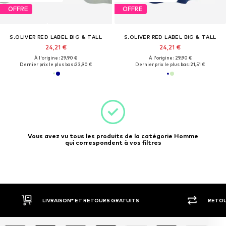
OFFRE
OFFRE
S.OLIVER RED LABEL BIG & TALL
S.OLIVER RED LABEL BIG & TALL
24,21 €
24,21 €
À l'origine : 29,90 €
À l'origine : 29,90 €
Dernier prix le plus bas :
23,90 €
Dernier prix le plus bas :
21,51 €
Vous avez vu tous les produits de la catégorie Homme
qui correspondent à vos filtres
LIVRAISON* ET RETOURS GRATUITS
RETOU