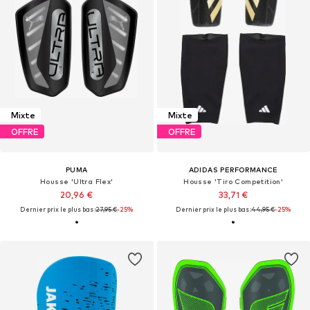
Mixte
Mixte
OFFRE
OFFRE
PUMA
ADIDAS PERFORMANCE
Housse 'Ultra Flex'
Housse 'Tiro Competition'
20,96 €
33,71 €
Dernier prix le plus bas :
27,95 €
-25%
Dernier prix le plus bas :
44,95 €
-25%