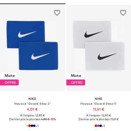
Mixte
Mixte
OFFRE
OFFRE
NIKE
NIKE
Housse 'Guard Stay 2'
Housse 'Guard Stay II'
4,01 €
11,61 €
À l'origine : 12,90 €
À l'origine : 12,90 €
Dernier prix le plus bas :
4,90 €
-18%
Dernier prix le plus bas :
11,61 €
+
1
+
1