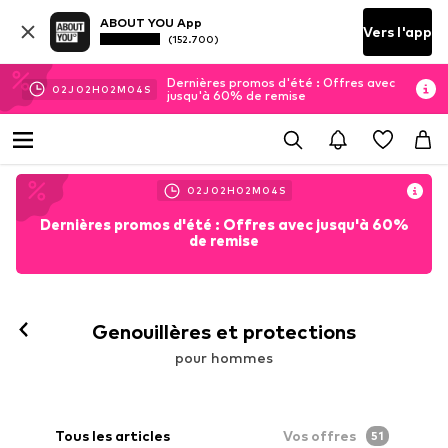
ABOUT YOU App
Vers l'app
(152.700)
Dernières promos d'été : Offres avec
02
J
02
H
02
M
02
S
jusqu'à 60% de remise
02
J
02
H
02
M
02
S
Dernières promos d'été : Offres avec jusqu'à 60%
de remise
Genouillères et protections
pour hommes
Tous les articles
Vos offres
51