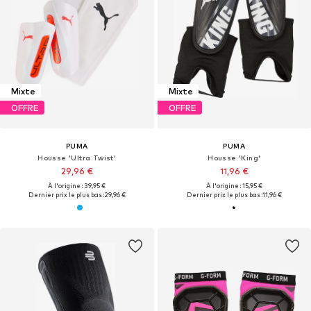
Mixte
Mixte
OFFRE
OFFRE
PUMA
PUMA
Housse 'Ultra Twist'
Housse 'King'
29,96 €
11,96 €
À l'origine : 39,95 €
À l'origine : 15,95 €
Dernier prix le plus bas :
29,96 €
Dernier prix le plus bas :
11,96 €