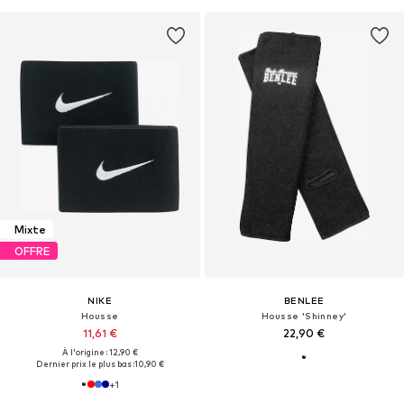
Mixte
OFFRE
NIKE
BENLEE
Housse
Housse 'Shinney'
11,61 €
22,90 €
À l'origine : 12,90 €
Dernier prix le plus bas :
10,90 €
+
1