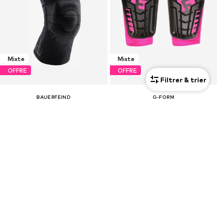
Mixte
Mixte
OFFRE
OFFRE
Filtrer & trier
BAUERFEIND
G-FORM
Housse
Housse 'Pro-S Vento'
63,68 €
37,46 €
À l'origine : 84,90 €
À l'origine : 49,95 €
Dernier prix le plus bas :
63,68 €
Dernier prix le plus bas :
37,46 €