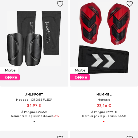
Mixte
Mixte
OFFRE
OFFRE
UHLSPORT
HUMMEL
Housse 'CROSSFLEX'
Housse
34,97 €
22,46 €
À l'origine : 49,95 €
À l'origine : 29,95 €
Dernier prix le plus bas :
37,46 €
-6%
Dernier prix le plus bas :
22,46 €