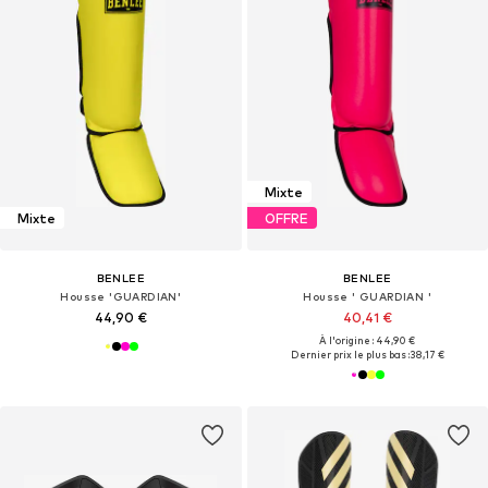
Mixte
Mixte
OFFRE
BENLEE
BENLEE
Housse 'GUARDIAN'
Housse ' GUARDIAN '
44,90 €
40,41 €
À l'origine : 44,90 €
Dernier prix le plus bas :
38,17 €