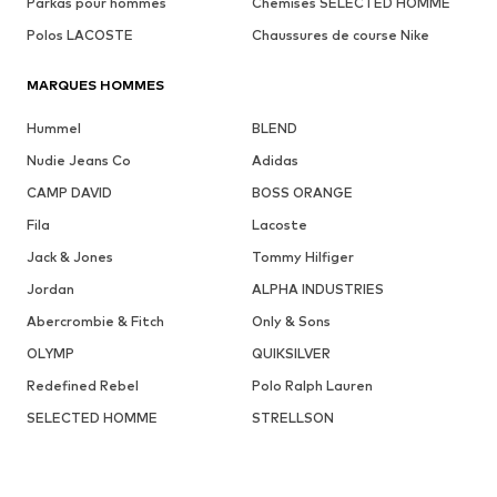
Parkas pour hommes
Chemises SELECTED HOMME
Polos LACOSTE
Chaussures de course Nike
MARQUES HOMMES
Hummel
BLEND
Nudie Jeans Co
Adidas
CAMP DAVID
BOSS ORANGE
Fila
Lacoste
Jack & Jones
Tommy Hilfiger
Jordan
ALPHA INDUSTRIES
Abercrombie & Fitch
Only & Sons
OLYMP
QUIKSILVER
Redefined Rebel
Polo Ralph Lauren
SELECTED HOMME
STRELLSON