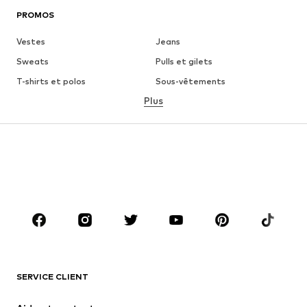
PROMOS
Vestes
Jeans
Sweats
Pulls et gilets
T-shirts et polos
Sous-vêtements
Plus
Pantalons
Chemises
Manteaux
Costumes et vestes de
costumes
Maillots de bain
Grandes tailles
Chaussures
Sport
Accessoires
Premium
VÊTEMENTS
Nouveautés
Tendance
T-shirts et polos
Jeans
SERVICE CLIENT
Vestes
Sweats