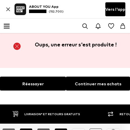
ABOUT YOU App
Vers l'app
(152.700)
Oups, une erreur s'est produite !
Réessayer
Continuer mes achats
LIVRAISON* ET RETOURS GRATUITS
RETOU