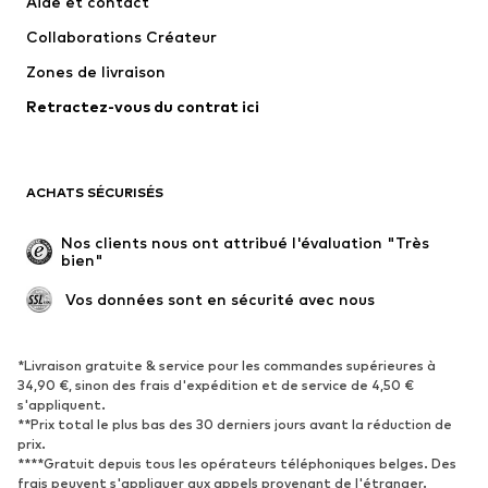
Aide et contact
Pantalons
Chemises
Collaborations Créateur
Sous-vêtements
Pulls et gilets
Zones de livraison
Costumes et vestes classiques
Manteaux
Retractez-vous du contrat ici
Maillots de bain
Grandes tailles
Occasions spéciales
Exclusif
Remise à neuf
ACHATS SÉCURISÉS
CHAUSSURES
Nos clients nous ont attribué l'évaluation "Très 
bien"
Nouveautés
Tendance
Boots et bottes
Baskets
 Vos données sont en sécurité avec nous
Chaussures basses
Chaussures de sport
Chaussures ouvertes
Exclusif
*Livraison gratuite & service pour les commandes supérieures à
34,90 €, sinon des frais d'expédition et de service de 4,50 €
s'appliquent.
SPORT
**Prix total le plus bas des 30 derniers jours avant la réduction de
prix.
Vêtements de sport
Disciplines sportives
****Gratuit depuis tous les opérateurs téléphoniques belges. Des
Chaussures de sport
Sacs à dos et sacs de sport
frais peuvent s'appliquer aux appels provenant de l'étranger.