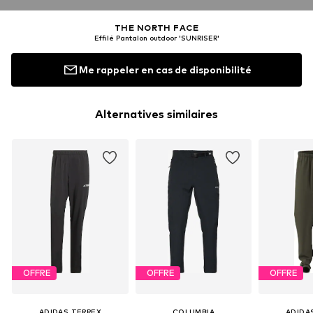
THE NORTH FACE
Effilé Pantalon outdoor 'SUNRISER'
Me rappeler en cas de disponibilité
Alternatives similaires
OFFRE
OFFRE
OFFRE
ADIDAS TERREX
COLUMBIA
ADIDA