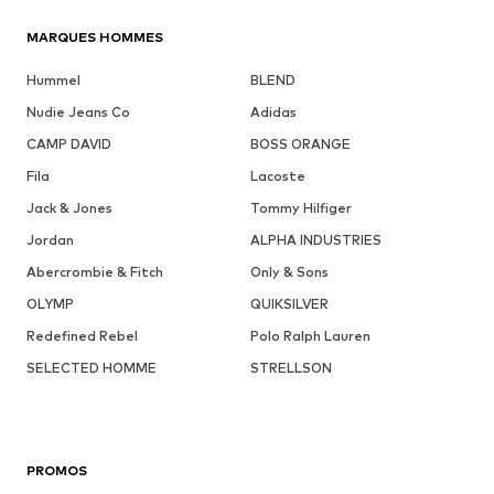
MARQUES HOMMES
Hummel
BLEND
Nudie Jeans Co
Adidas
CAMP DAVID
BOSS ORANGE
Fila
Lacoste
Jack & Jones
Tommy Hilfiger
Jordan
ALPHA INDUSTRIES
Abercrombie & Fitch
Only & Sons
OLYMP
QUIKSILVER
Redefined Rebel
Polo Ralph Lauren
SELECTED HOMME
STRELLSON
PROMOS