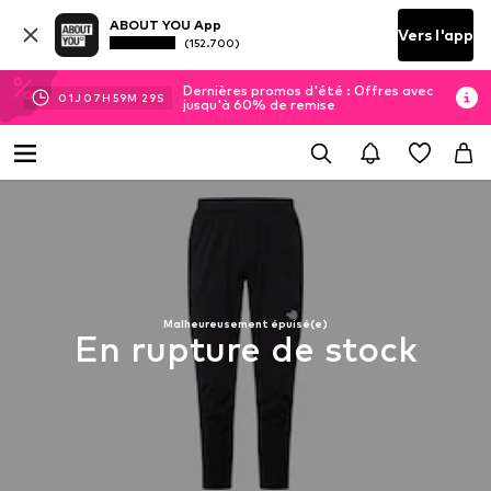
ABOUT YOU App
Vers l'app
(152.700)
Dernières promos d'été : Offres avec
01
J
07
H
59
M
29
S
jusqu'à 60% de remise
Malheureusement épuisé(e)
En rupture de stock