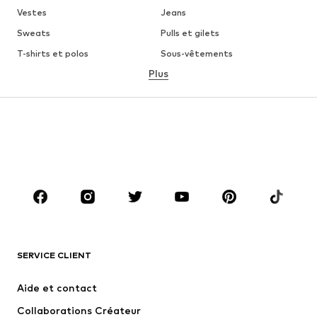
Vestes
Jeans
Sweats
Pulls et gilets
T-shirts et polos
Sous-vêtements
Plus
Pantalons
Chemises
Manteaux
Costumes et vestes de
costumes
Maillots de bain
Grandes tailles
Chaussures
Sport
Accessoires
Premium
VÊTEMENTS
Nouveautés
Tendance
T-shirts et polos
Jeans
SERVICE CLIENT
Vestes
Sweats
Aide et contact
Pantalons
Chemises
Collaborations Créateur
Sous-vêtements
Pulls et gilets