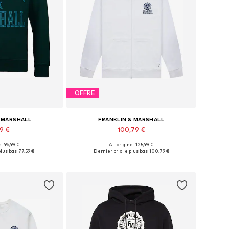
OFFRE
& MARSHALL
FRANKLIN & MARSHALL
59 €
100,79 €
 : 96,99 €
À l'origine : 125,99 €
ponibles: L
Tailles disponibles: L, XL
lus bas :
77,59 €
Dernier prix le plus bas :
100,79 €
au panier
Ajouter au panier