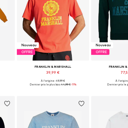
Nouveau
Nouveau
OFFRE
OFFRE
FRANKLIN & MARSHALL
FRANKLIN 
39,99 €
77,
À l'origine : 49,99 €
À l'origine
Tailles disponibles: XXL
Tailles dis
Dernier prix le plus bas :
44,99 €
-11%
Dernier prix le p
Ajouter au panier
Ajouter 