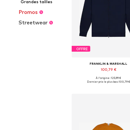
Grandes tailles
Promos
Streetwear
OFFRE
FRANKLIN & MARSHALL
100,79 €
À l'origine : 125,99 €
Tailles disponibles: M, L, XL
Dernier prix le plus bas :
100,79 €
Ajouter au panier