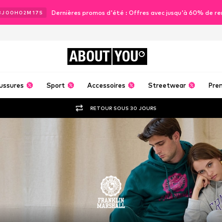
Dernières promos d'été : Offres avec jusqu'à 60% de re
3
J
00
H
02
M
16
S
ABOUT
YOU
ussures
Sport
Accessoires
Streetwear
Pre
RETOUR SOUS 30 JOURS