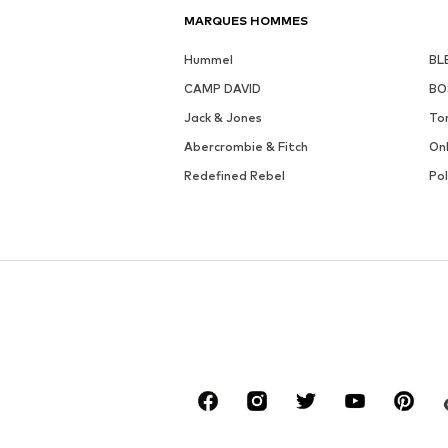
MARQUES HOMMES
Hummel
BL
CAMP DAVID
BO
Jack & Jones
To
Abercrombie & Fitch
On
Redefined Rebel
Po