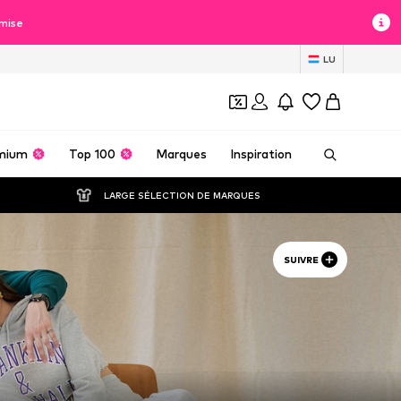
mise
LU
mium
Top 100
Marques
Inspiration
LARGE SÉLECTION DE MARQUES
SUIVRE