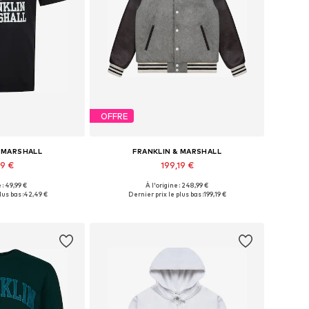
OFFRE
& MARSHALL
FRANKLIN & MARSHALL
99 €
199,19 €
 : 49,99 €
À l'origine : 248,99 €
es: M, L, XL, XXL
Tailles disponibles: M, L, XL
lus bas :
42,49 €
Dernier prix le plus bas :
199,19 €
au panier
Ajouter au panier