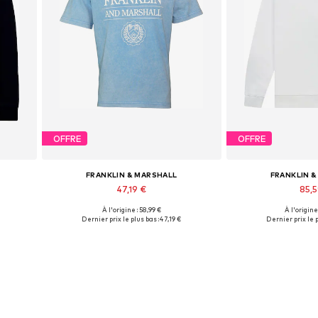
OFFRE
OFFRE
FRANKLIN & MARSHALL
FRANKLIN 
47,19 €
85,
À l'origine : 58,99 €
À l'origine
Tailles disponibles: M
Tailles disp
Dernier prix le plus bas :
47,19 €
Dernier prix le p
Ajouter au panier
Ajouter 