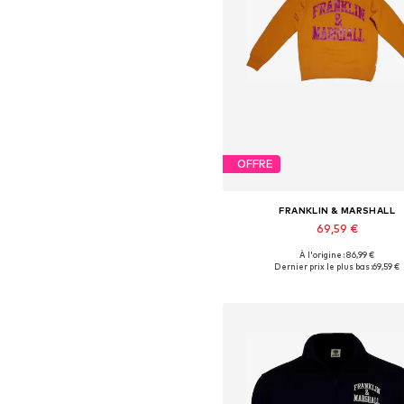
OFFRE
FRANKLIN & MARSHALL
69,59 €
À l'origine : 86,99 €
Tailles disponibles: M, L, XL
Dernier prix le plus bas :
69,59 €
Ajouter au panier