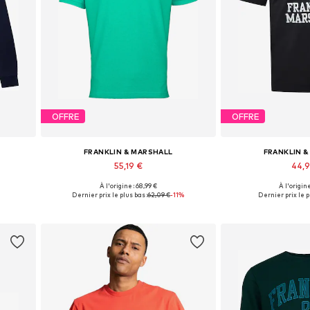
OFFRE
OFFRE
FRANKLIN & MARSHALL
FRANKLIN 
55,19 €
44,
À l'origine : 68,99 €
À l'origine
Tailles disponibles: M, L, XL, XXL
Tailles disponibl
Dernier prix le plus bas :
62,09 €
-11%
Dernier prix le p
Ajouter au panier
Ajouter 