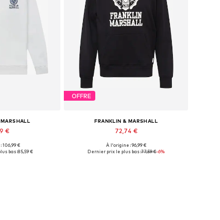
OFFRE
& MARSHALL
FRANKLIN & MARSHALL
59 €
72,74 €
 : 106,99 €
À l'origine : 96,99 €
onibles: XL
Tailles disponibles: M
lus bas :
85,59 €
Dernier prix le plus bas :
77,59 €
-6%
au panier
Ajouter au panier