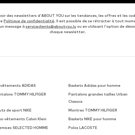
voir des newsletters d'ABOUT YOU sur les tendances, les offres et les co
re
Politique de confidentialité
. Il est possible de se rétracter à tout mom
 un message à
serviceclients@aboutyou.lu
ou en utilisant l'option de désin
chaque newsletter.
rvêtements ADIDAS
Baskets Adidas pour homme
ntalons TOMMY HILFIGER
Pantalons grandes tailles Urban
Classics
uts de sport NIKE
Montres TOMMY HILFIGER
us-vêtements Calvin Klein
Baskets NIKE pour homme
emises SELECTED HOMME
Polos LACOSTE