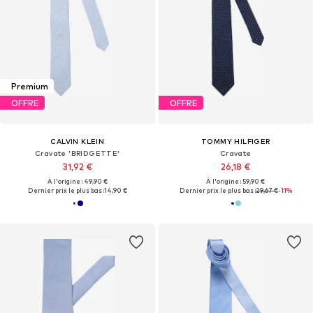
Premium
OFFRE
OFFRE
CALVIN KLEIN
TOMMY HILFIGER
Cravate 'BRIDGETTE'
Cravate
31,92 €
26,18 €
À l'origine : 49,90 €
À l'origine : 59,90 €
Dernier prix le plus bas :
14,90 €
Dernier prix le plus bas :
29,67 €
-11%