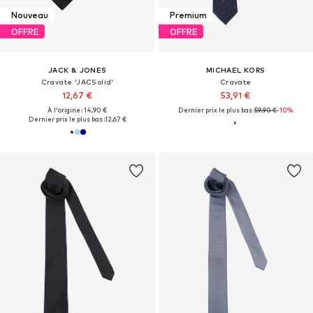
Nouveau
Premium
OFFRE
OFFRE
JACK & JONES
MICHAEL KORS
Cravate 'JACSolid'
Cravate
12,67 €
53,91 €
À l'origine : 14,90 €
Dernier prix le plus bas :
59,90 €
-10%
Dernier prix le plus bas :
12,67 €