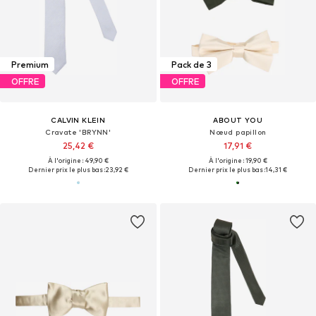
Premium
Pack de 3
OFFRE
OFFRE
CALVIN KLEIN
ABOUT YOU
Cravate 'BRYNN'
Nœud papillon
25,42 €
17,91 €
À l'origine : 49,90 €
À l'origine : 19,90 €
Dernier prix le plus bas :
23,92 €
Dernier prix le plus bas :
14,31 €