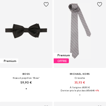
Premium
Premium
OFFRE
BOSS
MICHAEL KORS
Nœud papillon 'Bow'
Cravate
59,90 €
35,93 €
À l'origine : 69,90 €
Dernier prix le plus bas :
37,43 €
-4%