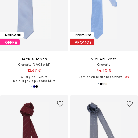
Nouveau
Premium
OFFRE
PROMOS
JACK & JONES
MICHAEL KORS
Cravate 'JACSolid'
Cravate
12,67 €
44,90 €
À l'origine : 14,90 €
Dernier prix le plus bas :
49,90 €
-10%
Dernier prix le plus bas :
11,18 €
+
1