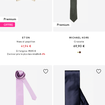
Premium
OFFRE
Premium
ETON
MICHAEL KORS
Nœud papillon
Cravate
41,94 €
69,90 €
À l'origine : 99,90 €
Dernier prix le plus bas :
44,94 €
-6%