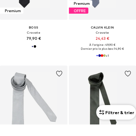
Premium
Premium
OFFRE
BOSS
CALVIN KLEIN
Cravate
Cravate
79,90 €
24,43 €
À l'origine : 49,90 €
Dernier prix le plus bas :
14,90 €
+
1
Filtrer & trier