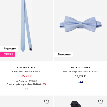
Premium
OFFRE
Nouveau
CALVIN KLEIN
JACK & JONES
Cravate 'Blend Retro'
Nœud papillon 'JACSOLID'
35,91 €
12,90 €
À l'origine : 49,90 €
Dernier prix le plus bas :
39,90 €
-10%