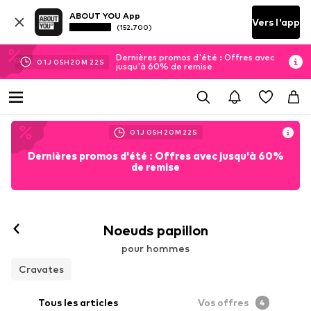
ABOUT YOU App
Vers l'app
(152.700)
Dernières promos d'été : Offres avec
01
J
05
H
20
M
21
S
jusqu'à 60% de remise
01
J
05
H
20
M
21
S
Dernières promos d'été : Offres avec jusqu'à 60%
de remise
Noeuds papillon
pour hommes
Cravates
Tous les articles
Vos offres
4