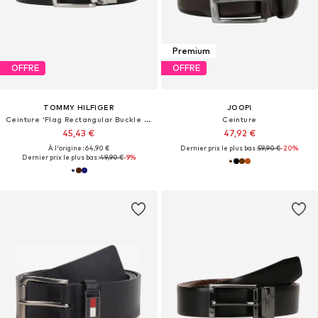
Premium
OFFRE
OFFRE
TOMMY HILFIGER
JOOP!
Ceinture 'Flag Rectangular Buckle Reversible'
Ceinture
45,43 €
47,92 €
À l'origine : 64,90 €
Dernier prix le plus bas :
59,90 €
-20%
Dernier prix le plus bas :
49,90 €
-9%