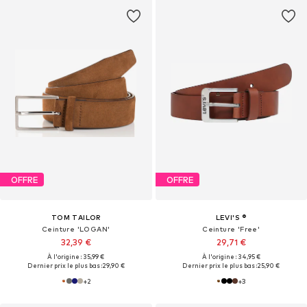
OFFRE
OFFRE
TOM TAILOR
LEVI'S ®
Ceinture 'LOGAN'
Ceinture 'Free'
32,39 €
29,71 €
À l'origine : 35,99 €
À l'origine : 34,95 €
Dernier prix le plus bas :
29,90 €
Dernier prix le plus bas :
25,90 €
+
2
+
3