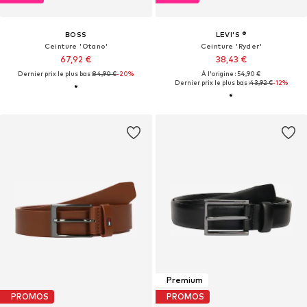
BOSS
LEVI'S ®
Ceinture 'Otano'
Ceinture 'Ryder'
67,92 €
38,43 €
Dernier prix le plus bas :
84,90 €
-20%
À l'origine : 54,90 €
Dernier prix le plus bas :
43,92 €
-12%
Premium
PROMOS
PROMOS