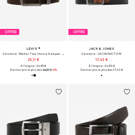
OFFRE
OFFRE
LEVI'S ®
JACK & JONES
Ceinture 'Metal Two Horse Keeper Belt'
Ceinture 'JACWINSTON'
25,11 €
17,43 €
À l'origine : 34,95 €
À l'origine : 24,90 €
Dernier prix le plus bas :
26,91 €
-6%
Dernier prix le plus bas :
17,43 €