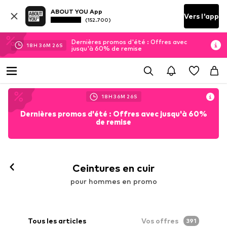
ABOUT YOU App
Vers l'app
(152.700)
Dernières promos d'été : Offres avec
18
H
36
M
25
S
jusqu'à 60% de remise
18
H
36
M
25
S
Dernières promos d'été : Offres avec jusqu'à 60%
de remise
Ceintures en cuir
pour hommes en promo
Tous les articles
Vos offres
391