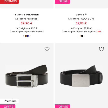
PROMOS
OFFRE
TOMMY HILFIGER
LEVI'S ®
Ceinture 'Denton'
Ceinture 'ADDISON'
39,90 €
27,93 €
À l'origine : 49,90 €
À l'origine : 39,90 €
Dernier prix le plus bas :
39,90 €
Dernier prix le plus bas :
31,92 €
-12%
Premium
OFFRE
OFFRE