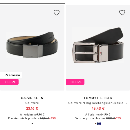
Premium
OFFRE
OFFRE
CALVIN KLEIN
TOMMY HILFIGER
Ceinture
Ceinture 'Flag Rectangular Buckle Reversible'
23,16 €
45,43 €
À l'origine : 69,90 €
À l'origine : 64,90 €
Dernier prix le plus bas :
35,94 €
-35%
Dernier prix le plus bas :
51,92 €
-12%