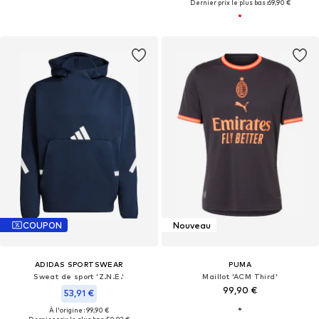
Dernier prix le plus bas :
69,90 €
COUPON
Nouveau
ADIDAS SPORTSWEAR
PUMA
Sweat de sport 'Z.N.E.'
Maillot 'ACM Third'
99,90 €
53,91 €
À l'origine : 99,90 €