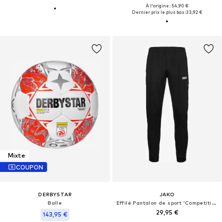
À l'origine : 54,90 €
Dernier prix le plus bas :
33,92 €
Mixte
COUPON
DERBYSTAR
JAKO
Balle
Effilé Pantalon de sport 'Competition 2.0'
29,95 €
143,95 €