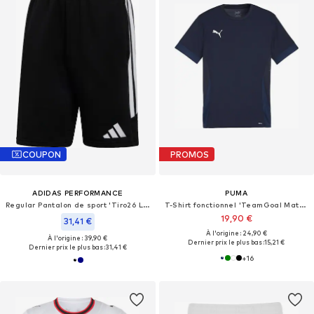
COUPON
PROMOS
ADIDAS PERFORMANCE
PUMA
Regular Pantalon de sport 'Tiro26 League'
T-Shirt fonctionnel 'TeamGoal Matchday'
19,90 €
31,41 €
À l'origine : 24,90 €
À l'origine : 39,90 €
Dernier prix le plus bas :
15,21 €
Dernier prix le plus bas :
31,41 €
+
16