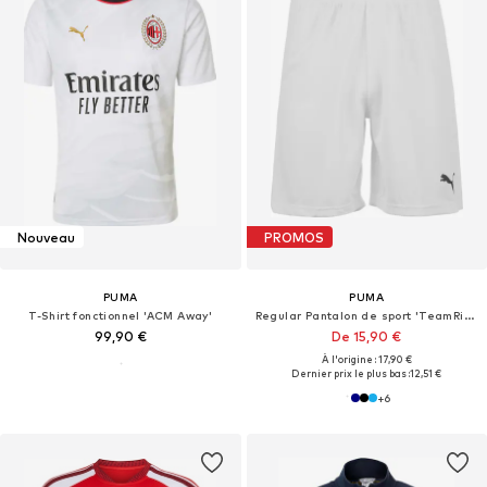
Nouveau
PROMOS
PUMA
PUMA
T-Shirt fonctionnel 'ACM Away'
Regular Pantalon de sport 'TeamRise'
99,90 €
De 15,90 €
À l'origine : 17,90 €
Dernier prix le plus bas :
12,51 €
+
6