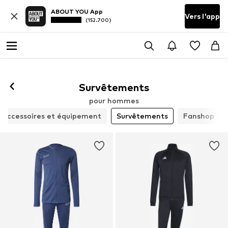
ABOUT YOU App
Vers l'app
(152.700)
Survêtements
pour hommes
Accessoires et équipement
Survêtements
Fanshop