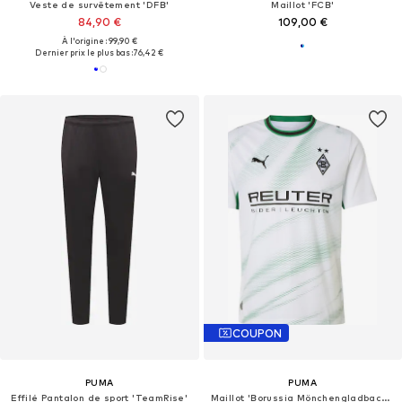
Veste de survêtement 'DFB'
Maillot 'FCB'
84,90 €
109,00 €
À l'origine : 99,90 €
Dernier prix le plus bas :
76,42 €
COUPON
PUMA
PUMA
Effilé Pantalon de sport 'TeamRise'
Maillot 'Borussia Mönchengladbach 2026/27'