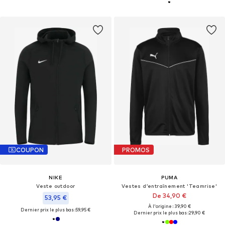
COUPON
PROMOS
NIKE
PUMA
Veste outdoor
Vestes d’entraînement 'Teamrise'
De 34,90 €
53,95 €
À l'origine : 39,90 €
Dernier prix le plus bas :
59,95 €
Dernier prix le plus bas :
29,90 €