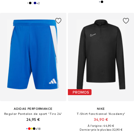
+
2
PROMOS
ADIDAS PERFORMANCE
NIKE
Regular Pantalon de sport 'Tiro 24'
T-Shirt fonctionnel 'Academy'
24,95 €
34,90 €
À l'origine : 44,90 €
+
18
Dernier prix le plus bas :
32,90 €