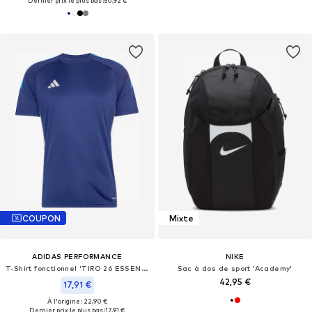
Dernier prix le plus bas :
50,92 €
COUPON
Mixte
ADIDAS PERFORMANCE
NIKE
T-Shirt fonctionnel 'TIRO 26 ESSENTIALS'
Sac à dos de sport 'Academy'
42,95 €
17,91 €
À l'origine : 22,90 €
Dernier prix le plus bas :
17,91 €