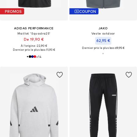
PROMOS
COUPON
ADIDAS PERFORMANCE
JAKO
Maillot 'Squadra25'
Veste outdoor
De 19,90 €
62,95 €
À l'origine : 22,90 €
Dernier prix le plus bas :
69,95 €
Dernier prix le plus bas :
11,93 €
+
14