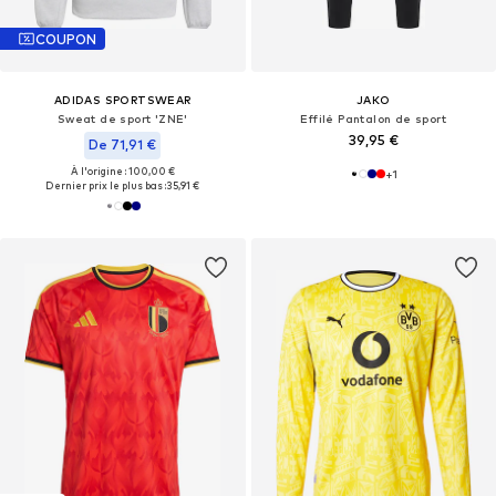
COUPON
ADIDAS SPORTSWEAR
JAKO
Sweat de sport 'ZNE'
Effilé Pantalon de sport
39,95 €
De 71,91 €
À l'origine : 100,00 €
+
1
Dernier prix le plus bas :
35,91 €