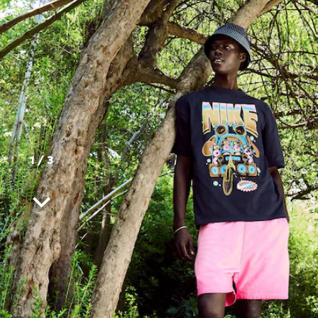
1
/
3