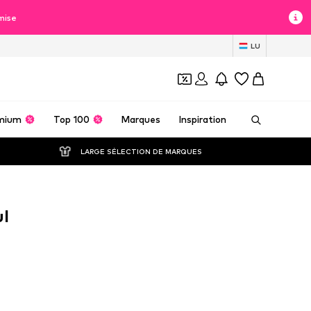
mise
LU
mium
Top 100
Marques
Inspiration
LARGE SÉLECTION DE MARQUES
ul