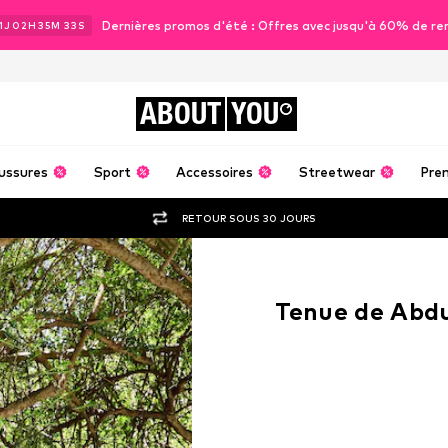
Dernières promos d'été : Offres avec jusqu'à 60% de re
1
J
02
H
35
M
32
S
ABOUT
YOU
ussures
Sport
Accessoires
Streetwear
Pre
RETOUR SOUS 30 JOURS
Tenue de Abd