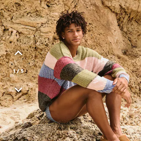
1
/
5