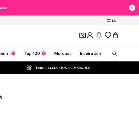
mise
LU
mium
Top 100
Marques
Inspiration
LARGE SÉLECTION DE MARQUES
h