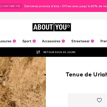
Dernières promos d'été : Offres avec jusqu'à 60% de re
2
J
14
H
16
M
10
S
ABOUT
YOU
ussures
Sport
Accessoires
Streetwear
Pre
RETOUR SOUS 30 JOURS
Tenue de Uria