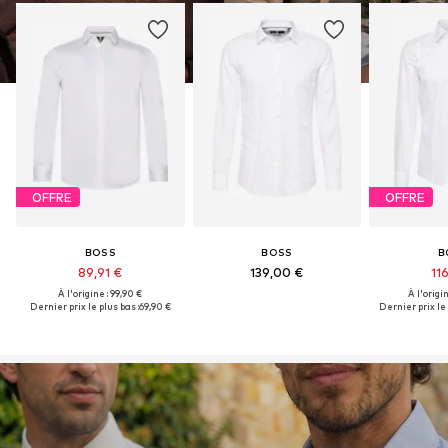
OFFRE
OFFRE
BOSS
BOSS
B
89,91 €
139,00 €
116
À l'origine : 99,90 €
À l'origi
Dernier prix le plus bas :
69,90 €
Dernier prix le 