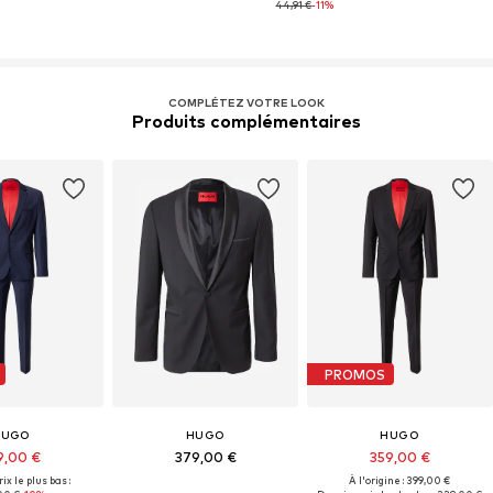
44,91 €
-11%
COMPLÉTEZ VOTRE LOOK
Produits complémentaires
PROMOS
HUGO
HUGO
HUGO
9,00 €
379,00 €
359,00 €
ix le plus bas :
À l'origine : 399,00 €