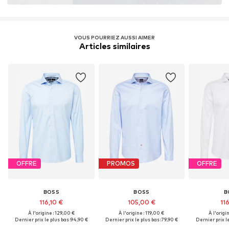
VOUS POURRIEZ AUSSI AIMER
Articles similaires
OFFRE
PROMOS
OFFRE
BOSS
BOSS
B
116,10 €
105,00 €
116
À l'origine : 129,00 €
À l'origine : 119,00 €
À l'origi
Dernier prix le plus bas :
94,90 €
Dernier prix le plus bas :
79,90 €
Dernier prix le