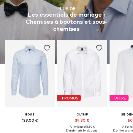
PLUS DE
Les essentiels de mariage :
Chemises à boutons et sous-
chemises
PROMOS
OFFRE
BOSS
OLYMP
SEIDE
139,00 €
39,90 €
50
À l'origine : 59,90 €
À l'origi
Dernier prix le plus bas :
Dernier prix le