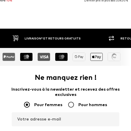
00 €
-10%
Dernier prix le plus bas :
339,00 €
RETOUR SOUS 30 JOURS
LARGE SÉ
Ne manquez rien !
Inscrivez-vous à la newsletter et recevez des offres
exclusives
Pour femmes
Pour hommes
Votre adresse e-mail