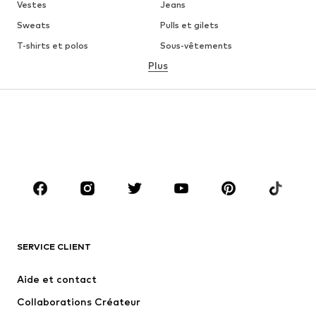
Vestes
Jeans
Sweats
Pulls et gilets
T-shirts et polos
Sous-vêtements
Plus
Pantalons
Chemises
Manteaux
Costumes et vestes de
costumes
Maillots de bain
Grandes tailles
Chaussures
Sport
Accessoires
Premium
VÊTEMENTS
Nouveautés
Tendance
T-shirts et polos
Jeans
SERVICE CLIENT
Vestes
Sweats
Aide et contact
Pantalons
Chemises
Collaborations Créateur
Sous-vêtements
Pulls et gilets