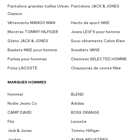
Pantalons grandes tailles Urban
Pantalons JACK & JONES
Classics
Vêtements MANGO MAN
Hauts de sport NIKE
Montres TOMMY HILFIGER
Jeans LEVI'S pour homme
Gilets JACK & JONES
Sous-vêtements Calvin Klein
Baskets NIKE pour homme
Sneakers VANS
Parkas pour hommes
Chemises SELECTED HOMME
Polos LACOSTE
Chaussures de course Nike
MARQUES HOMMES
Hummel
BLEND
Nudie Jeans Co
Adidas
CAMP DAVID
BOSS ORANGE
Fila
Lacoste
Jack & Jones
Tommy Hilfiger
Jordan
ALPHA INDUSTRIES