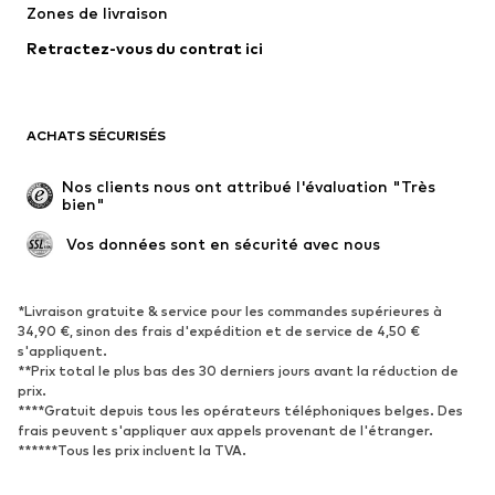
Zones de livraison
Costumes et vestes classiques
Manteaux
Retractez-vous du contrat ici
Maillots de bain
Grandes tailles
Occasions spéciales
Exclusif
Remise à neuf
ACHATS SÉCURISÉS
CHAUSSURES
Nos clients nous ont attribué l'évaluation "Très 
bien"
Nouveautés
Tendance
Boots et bottes
Baskets
 Vos données sont en sécurité avec nous
Chaussures basses
Chaussures de sport
Chaussures ouvertes
Exclusif
*Livraison gratuite & service pour les commandes supérieures à
34,90 €, sinon des frais d'expédition et de service de 4,50 €
s'appliquent.
SPORT
**Prix total le plus bas des 30 derniers jours avant la réduction de
prix.
Vêtements de sport
Disciplines sportives
****Gratuit depuis tous les opérateurs téléphoniques belges. Des
Chaussures de sport
Sacs à dos et sacs de sport
frais peuvent s'appliquer aux appels provenant de l'étranger.
******Tous les prix incluent la TVA.
Accessoires de sport
Matériel de sport
Fanzone