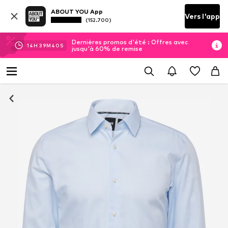
ABOUT YOU App
Vers l'app
(152.700)
Dernières promos d'été : Offres avec
14
H
39
M
39
S
jusqu'à 60% de remise