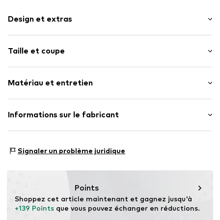
Design et extras
Couleur unie
Taille et coupe
Coton
Col Kent
Longueur des manches : Manches longues
Ourlet / bord surpiqué
Matériau et entretien
Coupe : Coupe slim
Boutonnière
Ourlet arrondi
Matériau : 100% Coton
Informations sur le fabricant
Coutures ton sur ton
Doux au toucher
Hugo Boss AG
Fermeture à bouton
Holy-Allee 3
Signaler un problème juridique
72555 Metzingen
Numéro d'article.
BSB6103002000001
DE
www.hugoboss.com
Points
Shoppez cet article maintenant et gagnez jusqu'à 
+139 Points
 que vous pouvez échanger en réductions.