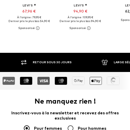
LEVI'S ®
LEVI'S ®
LEV
67,96 €
94,90 €
62
À l'origine : 79,95 €
À l'origine : 109,95 €
Dernier prix le plus bas :
54,90 €
Dernier prix le plus bas :
94,90 €
RETOUR SOUS 30 JOURS
LARGE SÉ
Ne manquez rien !
Inscrivez-vous à la newsletter et recevez des offres
exclusives
Pour femmes
Pour hommes