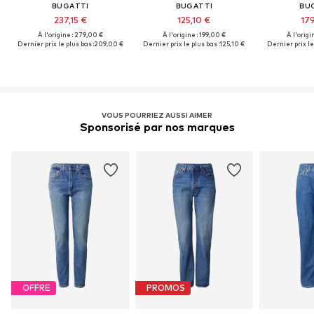
BUGATTI
BUGATTI
BU
237,15 €
125,10 €
179
À l'origine : 279,00 €
À l'origine : 199,00 €
À l'origi
Dernier prix le plus bas :
209,00 €
Dernier prix le plus bas :
125,10 €
Dernier prix le
VOUS POURRIEZ AUSSI AIMER
Sponsorisé par nos marques
OFFRE
PROMOS