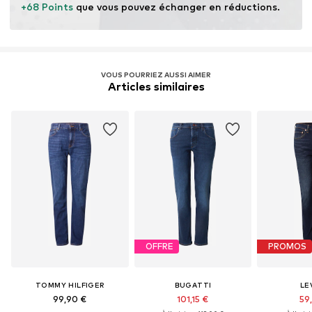
+68 Points
 que vous pouvez échanger en réductions.
VOUS POURRIEZ AUSSI AIMER
Articles similaires
OFFRE
PROMOS
TOMMY HILFIGER
BUGATTI
LEV
99,90 €
101,15 €
59