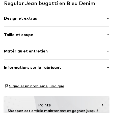
Regular Jean bugatti en Bleu Denim
Design et extras
Couleur unie
Taille et coupe
Jeans
Blue denim/washed
Longueur : Long / Maxi
Ourlet / bord surpiqué
Matériau et entretien
Coupe : Regular
Zip Fly
Style 5 poches
Grille de tailles
Matériau : 99% Coton, 1% Élasthane
Informations sur le fabricant
Etiquette patch / étiquette flag
Coutures ton sur ton
bugatti GmbH
Effet lavé
Hansastraße 55
Signaler un problème juridique
Prise ferme
32049 Herford
Fermeture à glissière
DE
gpsr@bugatti.de
Numéro d'article.
BUG3456003000001
Points
Shoppez cet article maintenant et gagnez jusqu'à 