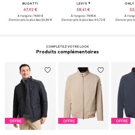
BUGATTI
LEVI'S ®
ONLY
67,92 €
58,41 €
53
À l'origine : 79,90 €
À l'origine : 79,95 €
À l'origi
Dernier prix le plus bas :
54,90 €
Dernier prix le plus bas :
40,72 €
Dernier prix le
COMPLÉTEZ VOTRE LOOK
Produits complémentaires
OFFRE
OFFRE
OFFRE