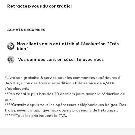
Retractez-vous du contrat ici
Maillots de bain
Grandes tailles
Occasions spéciales
Exclusif
Remise à neuf
ACHATS SÉCURISÉS
CHAUSSURES
Nos clients nous ont attribué l'évaluation "Très 
bien"
Nouveautés
Tendance
Boots et bottes
Baskets
 Vos données sont en sécurité avec nous
Chaussures basses
Chaussures de sport
Chaussures ouvertes
Exclusif
*Livraison gratuite & service pour les commandes supérieures à
34,90 €, sinon des frais d'expédition et de service de 4,50 €
s'appliquent.
SPORT
**Prix total le plus bas des 30 derniers jours avant la réduction de
prix.
Vêtements de sport
Disciplines sportives
****Gratuit depuis tous les opérateurs téléphoniques belges. Des
Chaussures de sport
Sacs à dos et sacs de sport
frais peuvent s'appliquer aux appels provenant de l'étranger.
******Tous les prix incluent la TVA.
Accessoires de sport
Matériel de sport
Fanzone