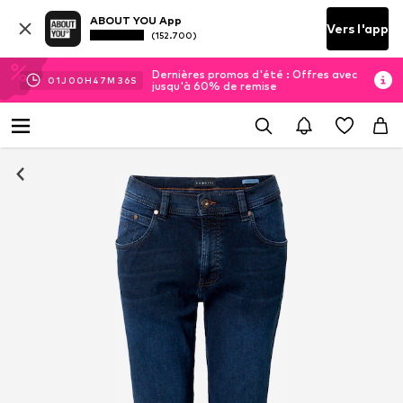
ABOUT YOU App
Vers l'app
(152.700)
Dernières promos d'été : Offres avec
01
J
00
H
47
M
35
S
jusqu'à 60% de remise