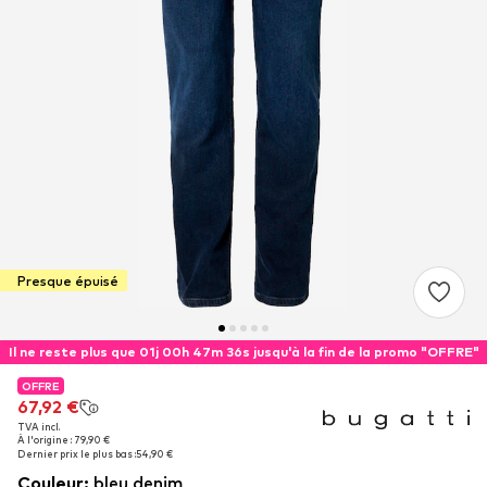
Presque épuisé
Il ne reste plus que 01j 00h 47m 35s jusqu'à la fin de la promo "OFFRE"
OFFRE
OFFRE
67,92 €
67,92 €
TVA incl.
TVA incl.
À l'origine : 79,90 €
À l'origine : 79,90 €
Dernier prix le plus bas :
Dernier prix le plus bas :
54,90 €
54,90 €
Couleur
:
bleu denim