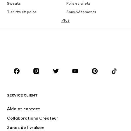
Sweats
Pulls et gilets
T-shirts et polos
Sous-vêtements
Plus
Pantalons
Chemises
Manteaux
Costumes et vestes de
costumes
Maillots de bain
Grandes tailles
Chaussures
Sport
Accessoires
Premium
VÊTEMENTS
Nouveautés
Tendance
T-shirts et polos
Jeans
SERVICE CLIENT
Vestes
Sweats
Aide et contact
Pantalons
Chemises
Collaborations Créateur
Sous-vêtements
Pulls et gilets
Zones de livraison
Costumes et vestes classiques
Manteaux