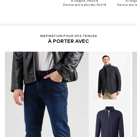
À l'origine : 119,00 €
À l'origi
Dernier prix le plus bas :
76,41 €
Dernier prix le
INSPIRATION POUR VOS TENUES
À PORTER AVEC