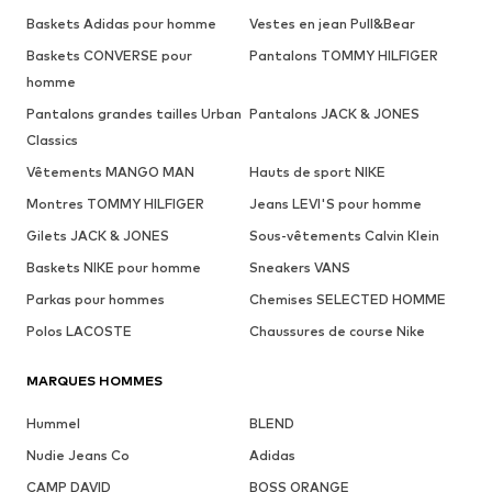
Baskets Adidas pour homme
Vestes en jean Pull&Bear
Baskets CONVERSE pour
Pantalons TOMMY HILFIGER
homme
Pantalons grandes tailles Urban
Pantalons JACK & JONES
Classics
Vêtements MANGO MAN
Hauts de sport NIKE
Montres TOMMY HILFIGER
Jeans LEVI'S pour homme
Gilets JACK & JONES
Sous-vêtements Calvin Klein
Baskets NIKE pour homme
Sneakers VANS
Parkas pour hommes
Chemises SELECTED HOMME
Polos LACOSTE
Chaussures de course Nike
MARQUES HOMMES
Hummel
BLEND
Nudie Jeans Co
Adidas
CAMP DAVID
BOSS ORANGE