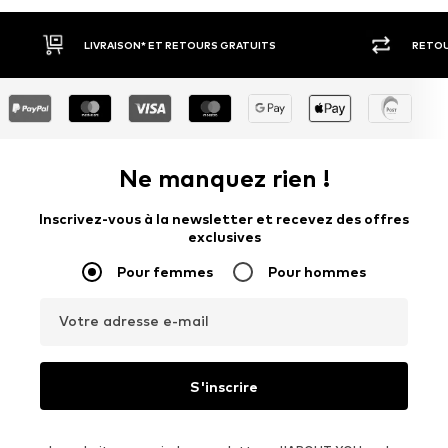
ON* ET RETOURS GRATUITS
RETOUR SOUS 30 JOURS
Ne manquez rien !
Inscrivez-vous à la newsletter et recevez des offres
exclusives
Pour femmes
Pour hommes
Votre adresse e-mail
S'inscrire