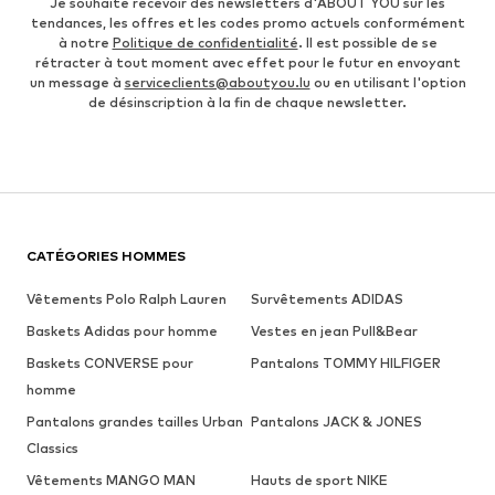
Je souhaite recevoir des newsletters d'ABOUT YOU sur les
tendances, les offres et les codes promo actuels conformément
à notre
Politique de confidentialité
. Il est possible de se
rétracter à tout moment avec effet pour le futur en envoyant
un message à
serviceclients@aboutyou.lu
ou en utilisant l'option
de désinscription à la fin de chaque newsletter.
CATÉGORIES HOMMES
Vêtements Polo Ralph Lauren
Survêtements ADIDAS
Baskets Adidas pour homme
Vestes en jean Pull&Bear
Baskets CONVERSE pour
Pantalons TOMMY HILFIGER
homme
Pantalons grandes tailles Urban
Pantalons JACK & JONES
Classics
Vêtements MANGO MAN
Hauts de sport NIKE