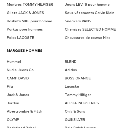
Montres TOMMY HILFIGER
Jeans LEVI'S pour homme
Gilets JACK & JONES
Sous-vêtements Calvin Klein
Baskets NIKE pour homme
Sneakers VANS
Parkas pour hommes
Chemises SELECTED HOMME
Polos LACOSTE
Chaussures de course Nike
MARQUES HOMMES
Hummel
BLEND
Nudie Jeans Co
Adidas
CAMP DAVID
BOSS ORANGE
Fila
Lacoste
Jack & Jones
Tommy Hilfiger
Jordan
ALPHA INDUSTRIES
Abercrombie & Fitch
Only & Sons
OLYMP
QUIKSILVER
Redefined Rebel
Polo Ralph Lauren