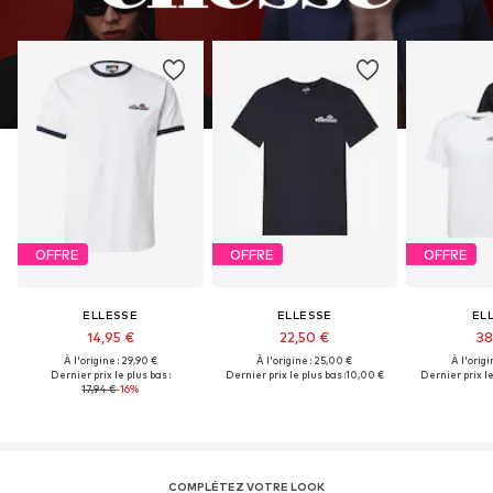
OFFRE
OFFRE
OFFRE
ELLESSE
ELLESSE
EL
14,95 €
22,50 €
38
À l'origine : 29,90 €
À l'origine : 25,00 €
À l'origi
Dernier prix le plus bas :
Dernier prix le plus bas :
10,00 €
Dernier prix le
17,94 €
-16%
COMPLÉTEZ VOTRE LOOK