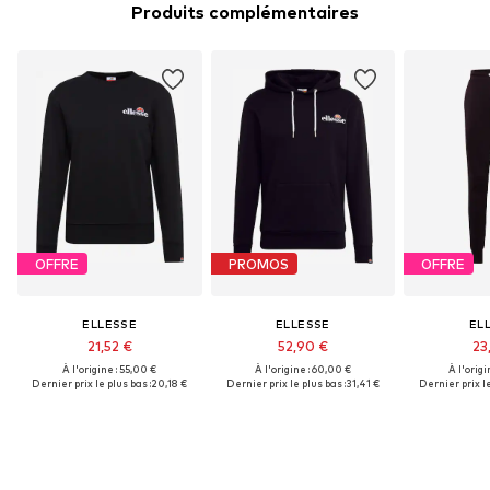
Produits complémentaires
OFFRE
PROMOS
OFFRE
ELLESSE
ELLESSE
EL
21,52 €
52,90 €
23
À l'origine : 55,00 €
À l'origine : 60,00 €
À l'origi
Dernier prix le plus bas :
20,18 €
Dernier prix le plus bas :
31,41 €
Dernier prix le