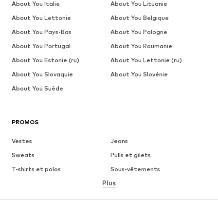
About You Italie
About You Lituanie
About You Lettonie
About You Belgique
About You Pays-Bas
About You Pologne
About You Portugal
About You Roumanie
About You Estonie (ru)
About You Lettonie (ru)
About You Slovaquie
About You Slovénie
About You Suède
PROMOS
Vestes
Jeans
Sweats
Pulls et gilets
T-shirts et polos
Sous-vêtements
Plus
Pantalons
Chemises
Manteaux
Costumes et vestes de
costumes