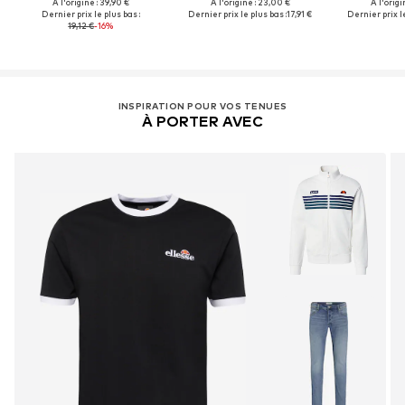
À l'origine : 39,90 €
À l'origine : 23,00 €
À l'origi
Dernier prix le plus bas :
Dernier prix le plus bas :
17,91 €
Dernier prix le
19,12 €
-16%
INSPIRATION POUR VOS TENUES
À PORTER AVEC