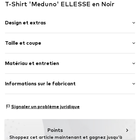
T-Shirt 'Meduno' ELLESSE en Noir
Design et extras
Imprimé logo
Taille et coupe
Jersey
Col rond
Longueur des manches : Manches un-quart
Ourlet / bord surpiqué
Matériau et entretien
Longueur : Longueur normale
Col côtelé
Coupe : Coupe normale
Ourlet droit
Le modèle mesure 1.87m et porte la taille M
Matériau : 100% Coton
Informations sur le fabricant
Broderie de l’étiquette
(International)
Coutures ton sur ton
Grille de tailles
Hela Brands
Doux au toucher
Alexandra Road West 6
Signaler un problème juridique
HD3 4EX Huddersfield
Numéro d'article.
ELS2657001000001
United Kingdom
enquiry@helabrands.com
Points
Shoppez cet article maintenant et gagnez jusqu'à 