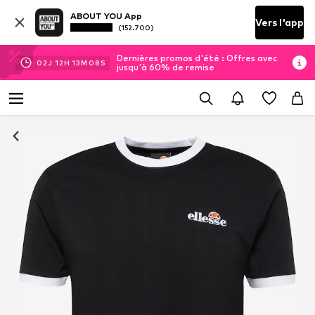
ABOUT YOU App
Vers l'app
(152.700)
Dernières promos d'été : Offres avec
02
J
12
H
13
M
07
S
jusqu'à 60% de remise