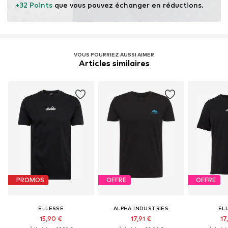
+32 Points
 que vous pouvez échanger en réductions.
VOUS POURRIEZ AUSSI AIMER
Articles similaires
PROMOS
OFFRE
OFFRE
ELLESSE
ALPHA INDUSTRIES
EL
15,90 €
17,91 €
17