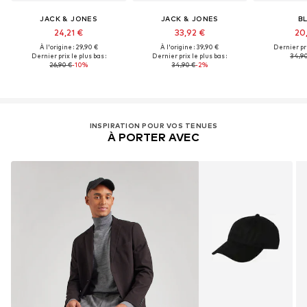
JACK & JONES
JACK & JONES
B
24,21 €
33,92 €
20
À l'origine : 29,90 €
À l'origine : 39,90 €
Dernier pri
Dernier prix le plus bas :
Dernier prix le plus bas :
34,9
26,90 €
-10%
34,90 €
-2%
INSPIRATION POUR VOS TENUES
À PORTER AVEC