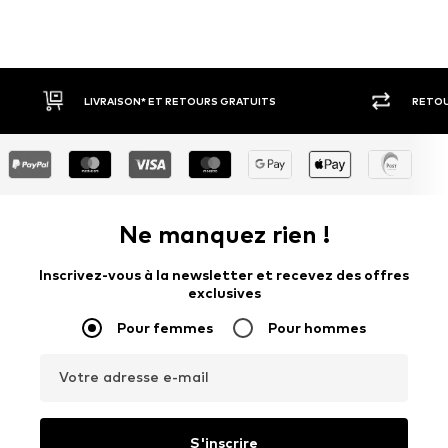
LIVRAISON* ET RETOURS GRATUITS
RETOUR SOUS 3
Ne manquez rien !
Inscrivez-vous à la newsletter et recevez des offres
exclusives
Pour femmes
Pour hommes
Votre adresse e-mail
S'inscrire