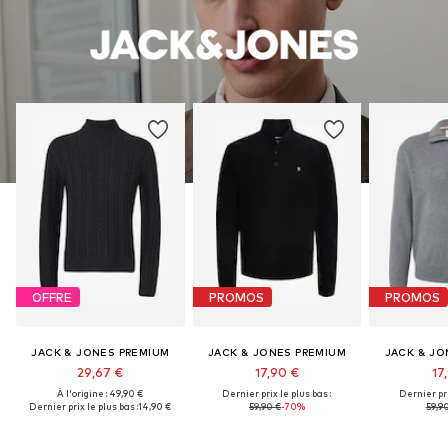
OFFRE
PROMOS
PROMOS
JACK & JONES PREMIUM
JACK & JONES PREMIUM
JACK & JO
29,67 €
17,90 €
17
À l'origine : 49,90 €
Dernier prix le plus bas :
Dernier pri
Dernier prix le plus bas :
14,90 €
59,90 €
-70%
59,9