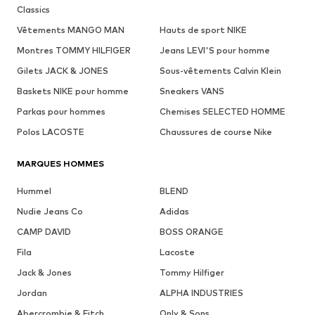
Classics
Vêtements MANGO MAN
Hauts de sport NIKE
Montres TOMMY HILFIGER
Jeans LEVI'S pour homme
Gilets JACK & JONES
Sous-vêtements Calvin Klein
Baskets NIKE pour homme
Sneakers VANS
Parkas pour hommes
Chemises SELECTED HOMME
Polos LACOSTE
Chaussures de course Nike
MARQUES HOMMES
Hummel
BLEND
Nudie Jeans Co
Adidas
CAMP DAVID
BOSS ORANGE
Fila
Lacoste
Jack & Jones
Tommy Hilfiger
Jordan
ALPHA INDUSTRIES
Abercrombie & Fitch
Only & Sons