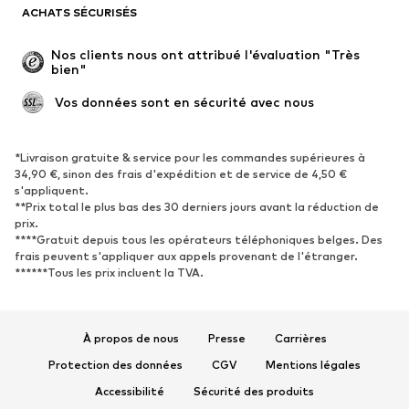
ACHATS SÉCURISÉS
CHAUSSURES
Nos clients nous ont attribué l'évaluation "Très 
bien"
Nouveautés
Tendance
Boots et bottes
Baskets
 Vos données sont en sécurité avec nous
Chaussures basses
Chaussures de sport
Chaussures ouvertes
Exclusif
*Livraison gratuite & service pour les commandes supérieures à
34,90 €, sinon des frais d'expédition et de service de 4,50 €
s'appliquent.
SPORT
**Prix total le plus bas des 30 derniers jours avant la réduction de
prix.
Vêtements de sport
Disciplines sportives
****Gratuit depuis tous les opérateurs téléphoniques belges. Des
Chaussures de sport
Sacs à dos et sacs de sport
frais peuvent s'appliquer aux appels provenant de l'étranger.
******Tous les prix incluent la TVA.
Accessoires de sport
Matériel de sport
Fanzone
À propos de nous
Presse
Carrières
ACCESSOIRES
Protection des données
CGV
Mentions légales
Nouveautés
Casquettes et bonnets
Accessibilité
Sécurité des produits
Ceintures
Sacs et sacs à dos