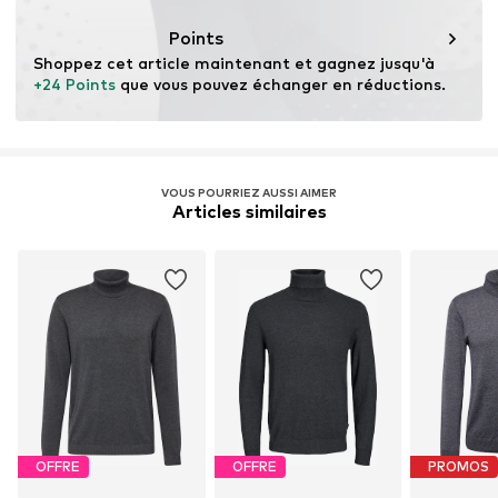
Nettoyer doucement
Ce produit contient des matières d'origine animale
certifiées par une norme soutenant le bien-être des
Points
animaux et la gestion des terres avant, pendant et après
Shoppez cet article maintenant et gagnez jusqu'à 
l'extraction des matières.
+24 Points
 que vous pouvez échanger en réductions.
En savoir plus
VOUS POURRIEZ AUSSI AIMER
Articles similaires
OFFRE
OFFRE
PROMOS