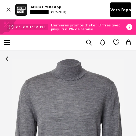
ABOUT YOU App
Vers l'app
(152.700)
Dernières promos d'été : Offres avec
01
J
00
H
15
M
12
S
jusqu'à 60% de remise