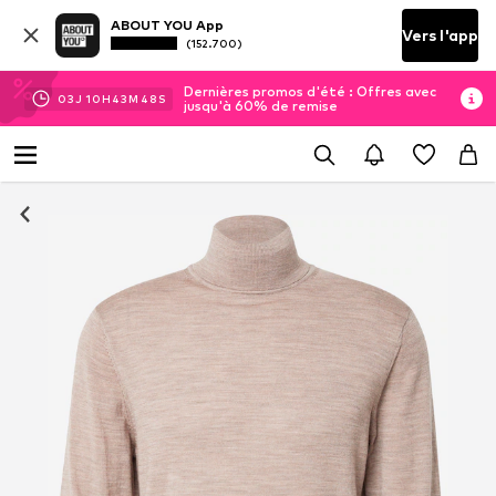
ABOUT YOU App
Vers l'app
(152.700)
Dernières promos d'été : Offres avec
03
J
10
H
43
M
47
S
jusqu'à 60% de remise