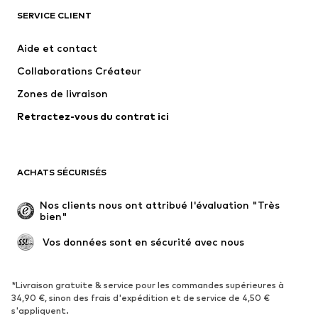
T-shirts et polos
Jeans
SERVICE CLIENT
Vestes
Sweats
Aide et contact
Pantalons
Chemises
Collaborations Créateur
Sous-vêtements
Pulls et gilets
Zones de livraison
Costumes et vestes classiques
Manteaux
Retractez-vous du contrat ici
Maillots de bain
Grandes tailles
Occasions spéciales
Exclusif
Remise à neuf
ACHATS SÉCURISÉS
CHAUSSURES
Nos clients nous ont attribué l'évaluation "Très 
bien"
Nouveautés
Tendance
Boots et bottes
Baskets
 Vos données sont en sécurité avec nous
Chaussures basses
Chaussures de sport
Chaussures ouvertes
Exclusif
*Livraison gratuite & service pour les commandes supérieures à
34,90 €, sinon des frais d'expédition et de service de 4,50 €
s'appliquent.
SPORT