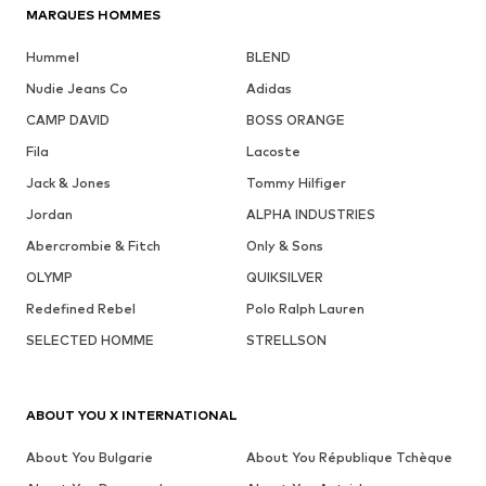
MARQUES HOMMES
Hummel
BLEND
Nudie Jeans Co
Adidas
CAMP DAVID
BOSS ORANGE
Fila
Lacoste
Jack & Jones
Tommy Hilfiger
Jordan
ALPHA INDUSTRIES
Abercrombie & Fitch
Only & Sons
OLYMP
QUIKSILVER
Redefined Rebel
Polo Ralph Lauren
SELECTED HOMME
STRELLSON
ABOUT YOU X INTERNATIONAL
About You Bulgarie
About You République Tchèque