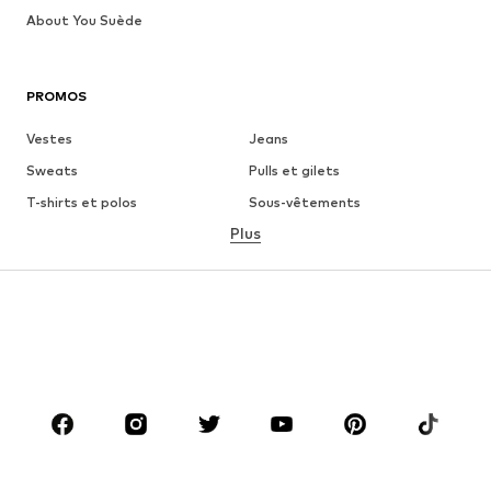
About You Suède
PROMOS
Vestes
Jeans
Sweats
Pulls et gilets
T-shirts et polos
Sous-vêtements
Plus
Pantalons
Chemises
Manteaux
Costumes et vestes de
costumes
Maillots de bain
Grandes tailles
Chaussures
Sport
Accessoires
Premium
VÊTEMENTS
Nouveautés
Tendance