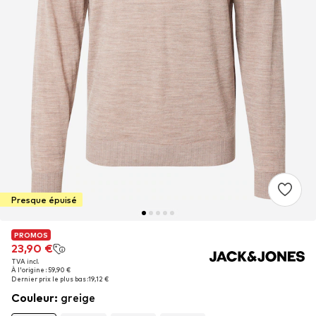
Presque épuisé
PROMOS
PROMOS
23,90 €
23,90 €
TVA incl.
TVA incl.
À l'origine : 59,90 €
À l'origine : 59,90 €
Dernier prix le plus bas :
Dernier prix le plus bas :
19,12 €
19,12 €
Couleur
:
greige