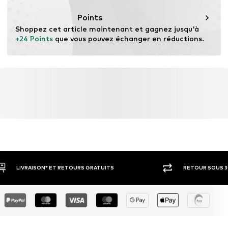
Ce produit contient des matières d'origine animale
certifiées par une norme soutenant le bien-être des
Points
animaux et la gestion des terres avant, pendant et après
Shoppez cet article maintenant et gagnez jusqu'à 
l'extraction des matières.
+24 Points
 que vous pouvez échanger en réductions.
En savoir plus
RETOUR SOUS 30 JOURS
LARGE SÉ