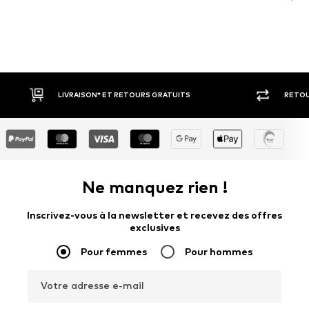
RETOUR SOUS 30 JOURS
LARGE SÉ
Ne manquez rien !
Inscrivez-vous à la newsletter et recevez des offres
exclusives
Pour femmes
Pour hommes
Votre adresse e-mail