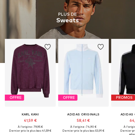
PLUS DE
Sweats
OFFRE
OFFRE
PROMOS
KARL KANI
ADIDAS ORIGINALS
ADIDAS 
41,59 €
58,41 €
64
À l'origine : 79,95 €
À l'origine : 74,90 €
À l'origi
Dernier prix le plus bas :
41,59 €
Dernier prix le plus bas :
53,91 €
Dernier pri
67,4