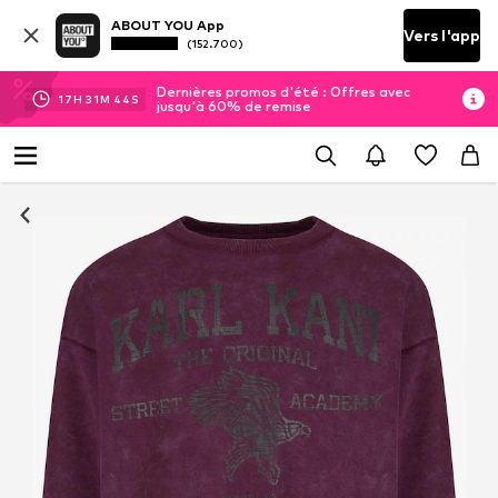
ABOUT YOU App
Vers l'app
(152.700)
Dernières promos d'été : Offres avec
17
H
31
M
44
S
jusqu'à 60% de remise