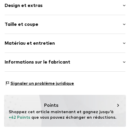
Design et extras
Imprimé logo
Taille et coupe
Molleton
Col rond
Longueur des manches : Manches longues
Bord côtelé
Matériau et entretien
Coupe : Coupe large
Doux au toucher
Grille de tailles
Numéro d'article.
KAK9k6m001000001
Matériau : 100% Coton
Informations sur le fabricant
Pays d'origine : Turquie
Urban Styles Agency GmbH & Co. KG
Schanzenstrasse 41
Signaler un problème juridique
51063 Köln
DE
agentur@urbanstylesagency.com
Points
Shoppez cet article maintenant et gagnez jusqu'à 
+42 Points
 que vous pouvez échanger en réductions.