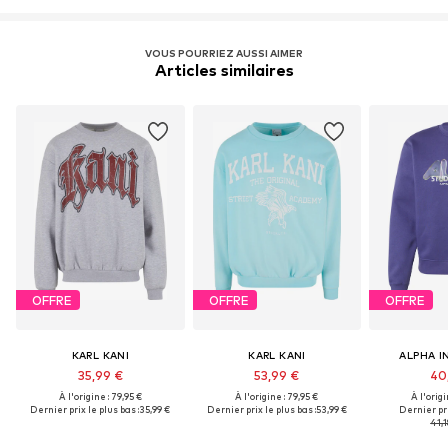
VOUS POURRIEZ AUSSI AIMER
Articles similaires
OFFRE
OFFRE
OFFRE
KARL KANI
KARL KANI
ALPHA I
35,99 €
53,99 €
40
À l'origine : 79,95 €
À l'origine : 79,95 €
À l'origi
Dernier prix le plus bas :
35,99 €
Dernier prix le plus bas :
53,99 €
Dernier pri
41,1