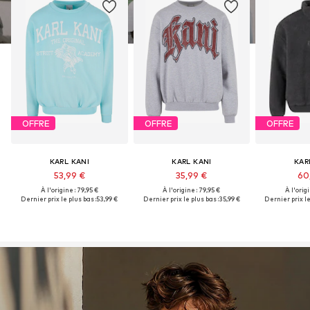
OFFRE
OFFRE
OFFRE
KARL KANI
KARL KANI
KAR
53,99 €
35,99 €
60
À l'origine : 79,95 €
À l'origine : 79,95 €
À l'origi
Dernier prix le plus bas :
53,99 €
Dernier prix le plus bas :
35,99 €
Dernier prix le