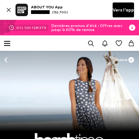
ABOUT YOU App
Vers l'app
(152.700)
Dernières promos d'été : Offres avec
01
J
12
H
12
M
35
S
jusqu'à 60% de remise
Suivre