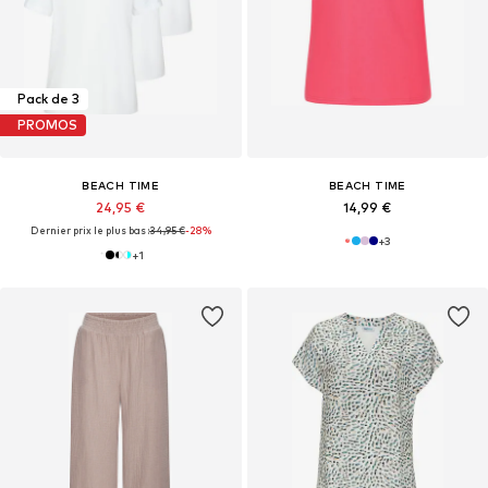
Pack de 3
PROMOS
BEACH TIME
BEACH TIME
24,95 €
14,99 €
Dernier prix le plus bas :
34,95 €
-28%
+
3
+
1