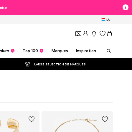
mise
LU
mium
Top 100
Marques
Inspiration
LARGE SÉLECTION DE MARQUES