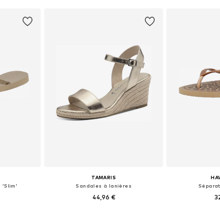
TAMARIS
HA
 'Slim'
Sandales à lanières
Séparat
44,96 €
3
 41-42, 43-44
Tailles disponibles: 40, 41, 42
Tailles di