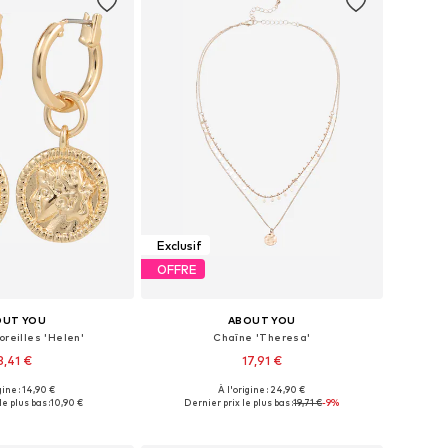
Exclusif
OFFRE
OUT YOU
ABOUT YOU
oreilles 'Helen'
Chaîne 'Theresa'
3,41 €
17,91 €
gine : 14,90 €
À l'origine : 24,90 €
onibles: One Size
Tailles disponibles: One Size
le plus bas :
10,90 €
Dernier prix le plus bas :
19,71 €
-9%
r au panier
Ajouter au panier