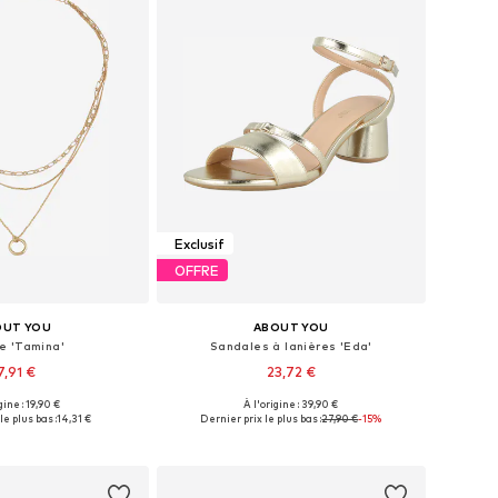
Exclusif
OFFRE
OUT YOU
ABOUT YOU
e 'Tamina'
Sandales à lanières 'Eda'
7,91 €
23,72 €
gine : 19,90 €
À l'origine : 39,90 €
onibles: One Size
Tailles disponibles: 36, 37, 38, 39, 40, 41
le plus bas :
14,31 €
Dernier prix le plus bas :
27,90 €
-15%
r au panier
Ajouter au panier