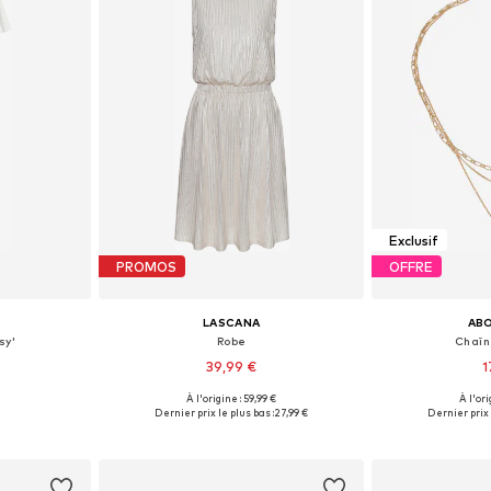
Exclusif
PROMOS
OFFRE
LASCANA
AB
sy'
Robe
Chaîn
39,99 €
1
À l'origine : 59,99 €
À l'ori
M, L, XL, XXL
Tailles disponibles: 34, 36, 38, 40, 42, 44
Tailles disp
Dernier prix le plus bas :
27,99 €
Dernier prix 
nier
Ajouter au panier
Ajoute