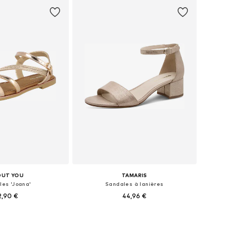
OUT YOU
TAMARIS
les 'Joana'
Sandales à lanières
2,90 €
44,96 €
ibles: 36, 37, 38, 40
Tailles disponibles: 36, 37, 38, 39
r au panier
Ajouter au panier