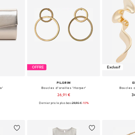
OFFRE
Exclusif
PILGRIM
E
a'
Boucles d'oreilles 'Harper'
Boucles d
26,91 €
3
Dernier prix le plus bas :
29,90 €
-10%
One Size
Tailles disponibles: One Size
Tailles disp
nier
Ajouter au panier
Ajoute