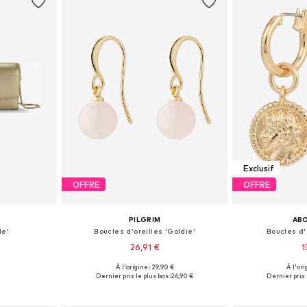
Exclusif
OFFRE
OFFRE
PILGRIM
AB
le'
Boucles d'oreilles 'Goldie'
Boucles d'
26,91 €
1
À l'origine : 29,90 €
À l'ori
One Size
Tailles disponibles: One Size
Tailles disp
Dernier prix le plus bas :
26,90 €
Dernier prix 
nier
Ajouter au panier
Ajoute