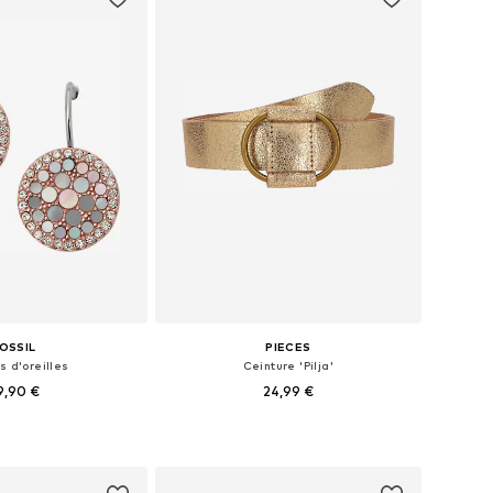
OSSIL
PIECES
s d'oreilles
Ceinture 'Pilja'
9,90 €
24,99 €
onibles: One Size
Tailles disponibles: 80, 85, 90, 95
r au panier
Ajouter au panier