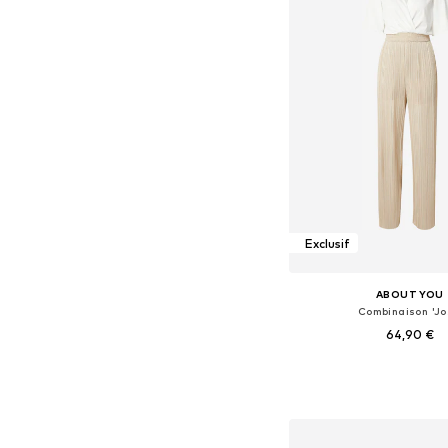
Exclusif
ABOUT YOU
Combinaison 'Jo
64,90 €
Tailles disponibles: XS, S, 
Ajouter au pa