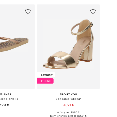
Exclusif
OFFRE
VAIANAS
ABOUT YOU
eur d'orteils
Sandales 'Alisha'
2,90 €
35,91 €
+
4
À l'origine : 39,90 €
sponibles: 37-38
Tailles disponibles: 36, 37, 39
Dernier prix le plus bas :
35,91 €