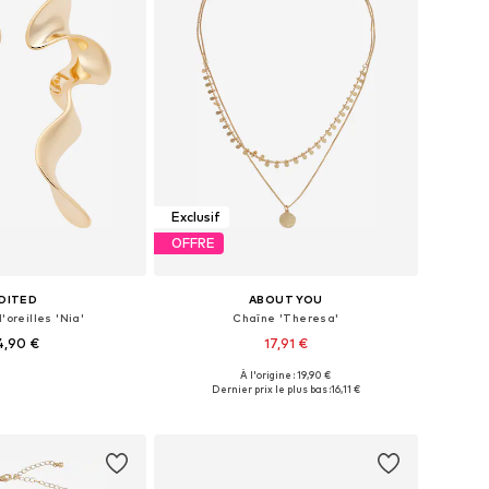
Exclusif
OFFRE
DITED
ABOUT YOU
'oreilles 'Nia'
Chaîne 'Theresa'
4,90 €
17,91 €
À l'origine : 19,90 €
onibles: One Size
Tailles disponibles: One Size
Dernier prix le plus bas :
16,11 €
r au panier
Ajouter au panier