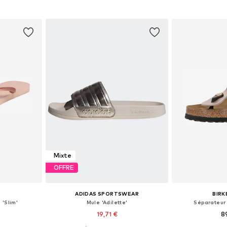
nier
Ajouter au panier
Ajoute
Mixte
OFFRE
ADIDAS SPORTSWEAR
BIR
 'Slim'
Mule 'Adilette'
Séparateur 
19,71 €
8