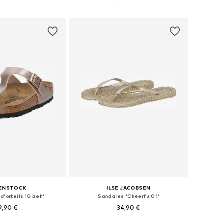
r au panier
Ajouter au panier
KENSTOCK
ILSE JACOBSEN
d'orteils 'Gizeh'
Sandales 'Cheerful01'
9,90 €
34,90 €