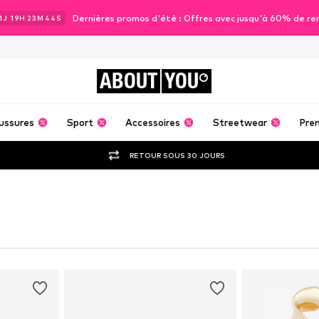
Dernières promos d'été : Offres avec jusqu'à 60% de re
1
J
19
H
23
M
42
S
ABOUT
YOU
ussures
Sport
Accessoires
Streetwear
Pre
RETOUR SOUS 30 JOURS