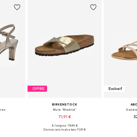
OFFRE
Exclusif
BIRKENSTOCK
AB
ères
Mule 'Madrid'
Sanda
71,91 €
3
+
5
À l'origine : 79,90 €
37, 38, 39
Tailles disponibles: 37 SLIM, 38 SLIM, 39 SLIM, 40 SLIM, 41 SLIM, 42 SLIM
Tailles dispon
Dernier prix le plus bas :
71,91 €
nier
Ajouter au panier
Ajoute