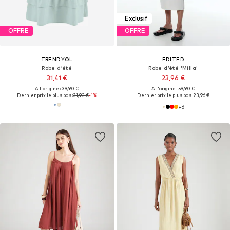
Exclusif
OFFRE
OFFRE
TRENDYOL
EDITED
Robe d’été
Robe d’été 'Milla'
31,41 €
23,96 €
À l'origine : 39,90 €
À l'origine : 59,90 €
Dernier prix le plus bas :
31,92 €
-1%
Dernier prix le plus bas :
23,96 €
+
6