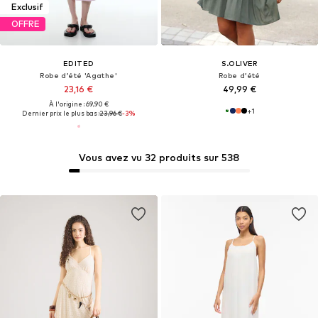
Exclusif
OFFRE
EDITED
S.OLIVER
Robe d’été 'Agathe'
Robe d’été
23,16 €
49,99 €
À l'origine : 69,90 €
+
1
Dernier prix le plus bas :
23,96 €
-3%
Vous avez vu 32 produits sur 538