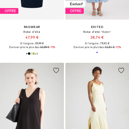
Exclusif
OFFRE
OFFRE
RAGWEAR
EDITED
Robe d’été
Robe d’été 'Kami'
47,99 €
28,74 €
À l'origine : 59,99 €
À l'origine : 79,90 €
Dernier prix le plus bas :
53,99 €
-11%
Dernier prix le plus bas :
32,94 €
-12%
+
1