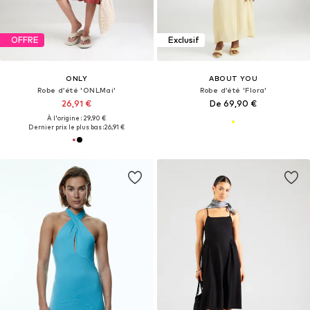
OFFRE
Exclusif
ONLY
ABOUT YOU
Robe d’été 'ONLMai'
Robe d’été 'Flora'
26,91 €
De 69,90 €
À l'origine : 29,90 €
Dernier prix le plus bas :
26,91 €