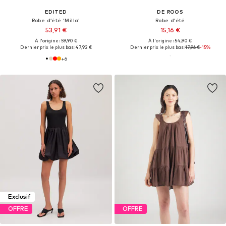
EDITED
DE ROOS
Robe d’été 'Milla'
Robe d’été
53,91 €
15,16 €
À l'origine : 59,90 €
À l'origine : 54,90 €
Dernier prix le plus bas :
47,92 €
Dernier prix le plus bas :
17,96 €
-15%
+
6
Exclusif
OFFRE
OFFRE