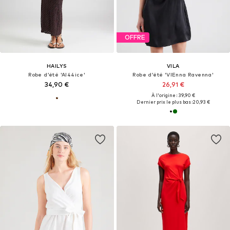
OFFRE
HAILYS
VILA
Robe d’été 'Al44ice'
Robe d’été 'VIEnna Ravenna'
34,90 €
26,91 €
À l'origine : 39,90 €
Dernier prix le plus bas :
20,93 €