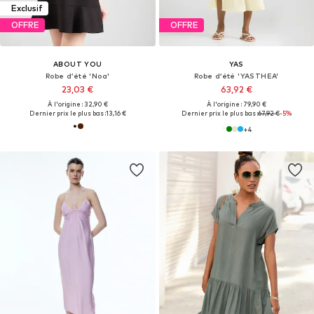
Exclusif
OFFRE
OFFRE
ABOUT YOU
YAS
Robe d’été 'Noa'
Robe d’été 'YASTHEA'
23,03 €
63,92 €
À l'origine : 32,90 €
À l'origine : 79,90 €
Dernier prix le plus bas :
13,16 €
Dernier prix le plus bas :
67,92 €
-5%
+
4