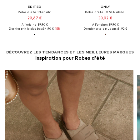
EDITED
ONLY
Robe d’été 'Neriah'
Robe d’été 'ONLNabila'
29,67 €
33,92 €
À l'origine : 59,90 €
À l'origine : 39,90 €
Dernier prix le plus bas :
34,90 €
-15%
Dernier prix le plus bas :
31,92 €
DÉCOUVREZ LES TENDANCES ET LES MEILLEURES MARQUES
Inspiration pour Robes d'été