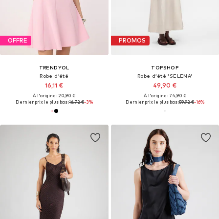
OFFRE
PROMOS
TRENDYOL
TOPSHOP
Robe d’été
Robe d’été 'SELENA'
16,11 €
49,90 €
À l'origine : 20,90 €
À l'origine : 74,90 €
Dernier prix le plus bas :
16,72 €
-3%
Dernier prix le plus bas :
59,92 €
-16%