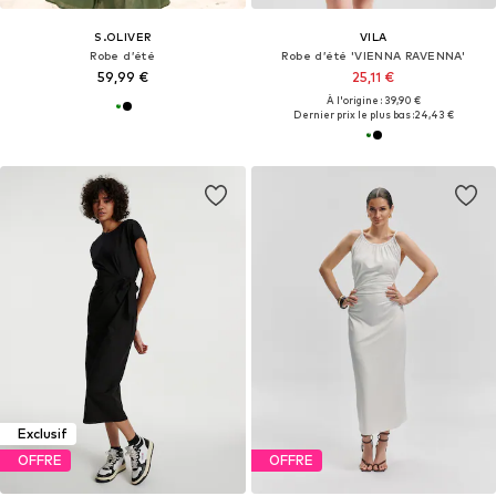
S.OLIVER
VILA
Robe d’été
Robe d’été 'VIENNA RAVENNA'
59,99 €
25,11 €
À l'origine : 39,90 €
Dernier prix le plus bas :
24,43 €
Exclusif
OFFRE
OFFRE