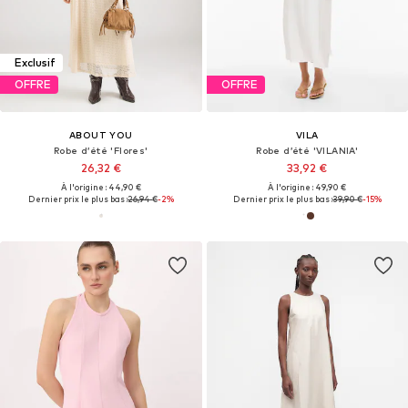
Exclusif
OFFRE
OFFRE
ABOUT YOU
VILA
Robe d’été 'Flores'
Robe d’été 'VILANIA'
26,32 €
33,92 €
À l'origine : 44,90 €
À l'origine : 49,90 €
Dernier prix le plus bas :
26,94 €
-2%
Dernier prix le plus bas :
39,90 €
-15%