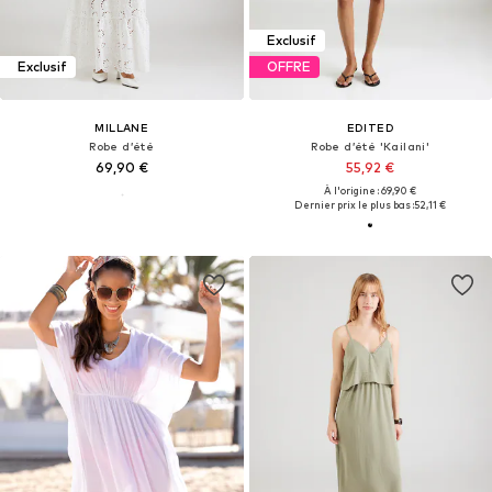
Exclusif
Exclusif
OFFRE
MILLANE
EDITED
Robe d’été
Robe d’été 'Kailani'
69,90 €
55,92 €
À l'origine : 69,90 €
Dernier prix le plus bas :
52,11 €