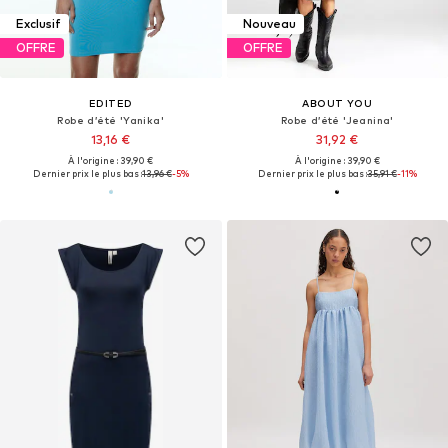
Exclusif
Nouveau
OFFRE
OFFRE
EDITED
ABOUT YOU
Robe d’été 'Yanika'
Robe d’été 'Jeanina'
13,16 €
31,92 €
À l'origine : 39,90 €
À l'origine : 39,90 €
Dernier prix le plus bas :
13,96 €
-5%
Dernier prix le plus bas :
35,91 €
-11%