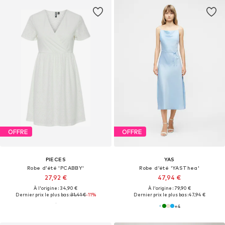
OFFRE
OFFRE
PIECES
YAS
Robe d’été 'PCABBY'
Robe d’été 'YASThea'
27,92 €
47,94 €
À l'origine : 34,90 €
À l'origine : 79,90 €
Dernier prix le plus bas :
31,41 €
-11%
Dernier prix le plus bas :
47,94 €
+
4