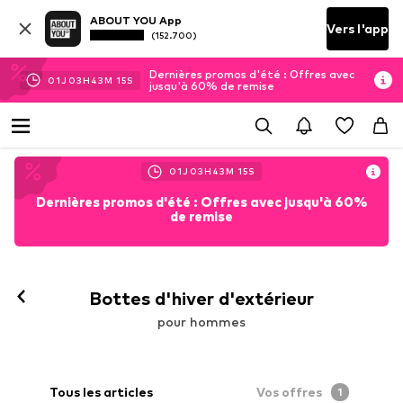
ABOUT YOU App
Vers l'app
(152.700)
Dernières promos d'été : Offres avec
01
J
03
H
43
M
13
S
jusqu'à 60% de remise
01
J
03
H
43
M
13
S
Dernières promos d'été : Offres avec jusqu'à 60%
de remise
Bottes d'hiver d'extérieur
pour hommes
Tous les articles
Vos offres
1