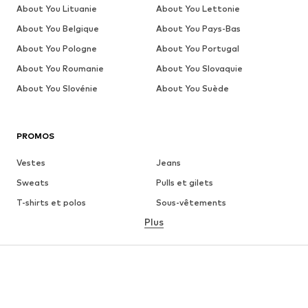
About You Lituanie
About You Lettonie
About You Belgique
About You Pays-Bas
About You Pologne
About You Portugal
About You Roumanie
About You Slovaquie
About You Slovénie
About You Suède
PROMOS
Vestes
Jeans
Sweats
Pulls et gilets
T-shirts et polos
Sous-vêtements
Plus
Pantalons
Chemises
Manteaux
Costumes et vestes de
costumes
Maillots de bain
Grandes tailles
Chaussures
Sport