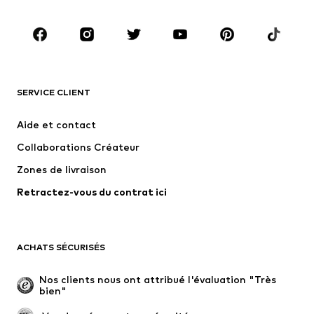
Accessoires
Premium
VÊTEMENTS
Nouveautés
Tendance
T-shirts et polos
Jeans
SERVICE CLIENT
Vestes
Sweats
Aide et contact
Pantalons
Chemises
Collaborations Créateur
Sous-vêtements
Pulls et gilets
Zones de livraison
Costumes et vestes classiques
Manteaux
Retractez-vous du contrat ici
Maillots de bain
Grandes tailles
Occasions spéciales
Exclusif
Remise à neuf
ACHATS SÉCURISÉS
CHAUSSURES
Nos clients nous ont attribué l'évaluation "Très 
bien"
Nouveautés
Tendance
Boots et bottes
Baskets