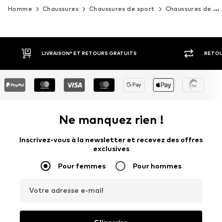
Homme
Chaussures
Chaussures de sport
Chaussures de plein air
RETOUR SOUS 30 JOURS
LARGE SÉ
Ne manquez rien !
Inscrivez-vous à la newsletter et recevez des offres
exclusives
Pour femmes
Pour hommes
Votre adresse e-mail