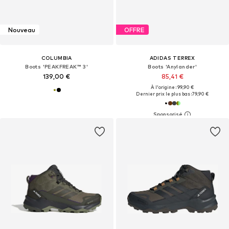
Nouveau
OFFRE
COLUMBIA
ADIDAS TERREX
Boots 'PEAKFREAK™ 3'
Boots 'Anylander'
139,00 €
85,41 €
À l'origine : 99,90 €
Dernier prix le plus bas :
79,90 €