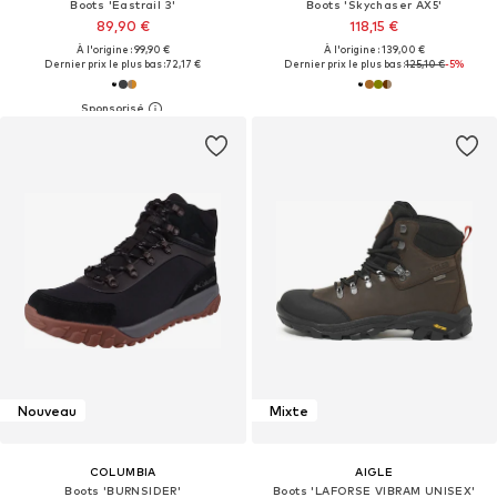
Boots 'Eastrail 3'
Boots 'Skychaser AX5'
89,90 €
118,15 €
À l'origine : 99,90 €
À l'origine : 139,00 €
Dernier prix le plus bas :
72,17 €
Dernier prix le plus bas :
125,10 €
-5%
Nouveau
Mixte
COLUMBIA
AIGLE
Boots 'BURNSIDER'
Boots 'LAFORSE VIBRAM UNISEX'