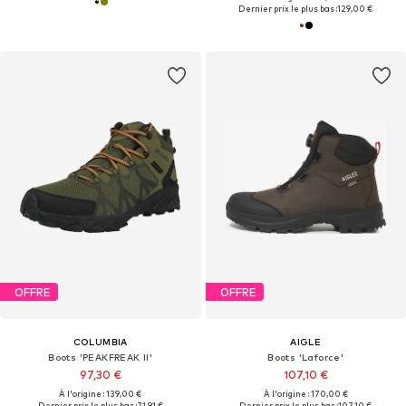
Dernier prix le plus bas :
129,00 €
OFFRE
OFFRE
COLUMBIA
AIGLE
Boots 'PEAKFREAK II'
Boots 'Laforce'
97,30 €
107,10 €
À l'origine : 139,00 €
À l'origine : 170,00 €
Dernier prix le plus bas :
71,91 €
Dernier prix le plus bas :
107,10 €