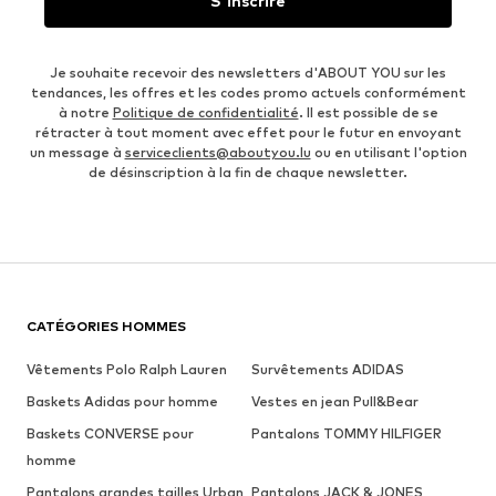
S'inscrire
Je souhaite recevoir des newsletters d'ABOUT YOU sur les
tendances, les offres et les codes promo actuels conformément
à notre
Politique de confidentialité
. Il est possible de se
rétracter à tout moment avec effet pour le futur en envoyant
un message à
serviceclients@aboutyou.lu
ou en utilisant l'option
de désinscription à la fin de chaque newsletter.
CATÉGORIES HOMMES
Vêtements Polo Ralph Lauren
Survêtements ADIDAS
Baskets Adidas pour homme
Vestes en jean Pull&Bear
Baskets CONVERSE pour
Pantalons TOMMY HILFIGER
homme
Pantalons grandes tailles Urban
Pantalons JACK & JONES