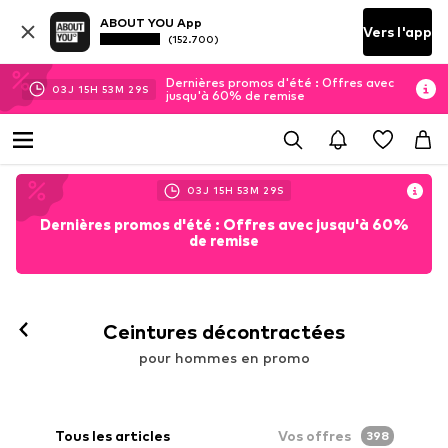
ABOUT YOU App
Vers l'app
(152.700)
Dernières promos d'été : Offres avec
03
J
15
H
53
M
28
S
jusqu'à 60% de remise
03
J
15
H
53
M
28
S
Dernières promos d'été : Offres avec jusqu'à 60%
de remise
Ceintures décontractées
pour hommes en promo
Tous les articles
Vos offres
398