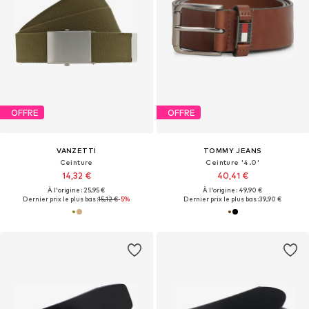
OFFRE
OFFRE
VANZETTI
TOMMY JEANS
Ceinture
Ceinture '4.0'
14,32 €
40,41 €
À l'origine : 25,95 €
À l'origine : 49,90 €
Dernier prix le plus bas :
15,12 €
-5%
Dernier prix le plus bas :
39,90 €