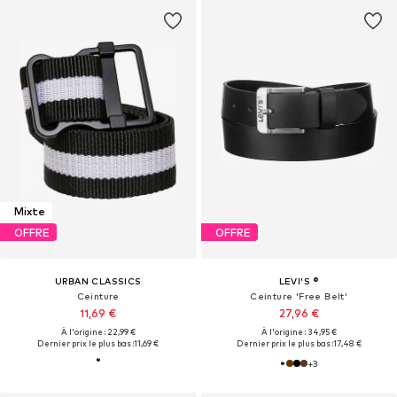
Mixte
OFFRE
OFFRE
URBAN CLASSICS
LEVI'S ®
Ceinture
Ceinture 'Free Belt'
11,69 €
27,96 €
À l'origine : 22,99 €
À l'origine : 34,95 €
Dernier prix le plus bas :
11,69 €
Dernier prix le plus bas :
17,48 €
+
3