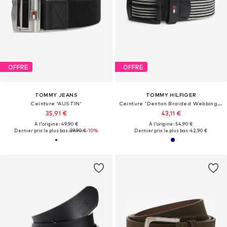
OFFRE
OFFRE
TOMMY JEANS
TOMMY HILFIGER
Ceinture 'AUSTIN'
Ceinture 'Denton Braided Webbing Elastic'
35,91 €
43,11 €
À l'origine : 49,90 €
À l'origine : 54,90 €
Dernier prix le plus bas :
39,90 €
-10%
Dernier prix le plus bas :
42,90 €