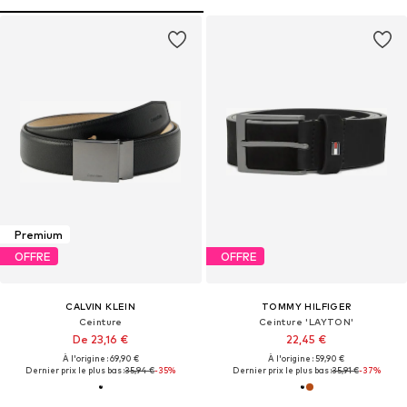
Premium
OFFRE
OFFRE
CALVIN KLEIN
TOMMY HILFIGER
Ceinture
Ceinture 'LAYTON'
De 23,16 €
22,45 €
À l'origine : 69,90 €
À l'origine : 59,90 €
Dernier prix le plus bas :
35,94 €
-35%
Dernier prix le plus bas :
35,91 €
-37%