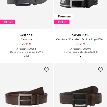
Premium
OFFRE
OFFRE
VANZETTI
CALVIN KLEIN
Ceinture
Ceinture 'Rounded Buckle Logo Webbing'
25,11 €
31,41 €
À l'origine : 39,95 €
À l'origine : 39,90 €
Dernier prix le plus bas :
25,11 €
Dernier prix le plus bas :
29,90 €