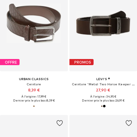
OFFRE
PROMOS
URBAN CLASSICS
LEVI'S ®
Ceinture
Ceinture 'Metal Two Horse Keeper Belt'
8,39 €
27,90 €
À l'origine : 17,99 €
À l'origine : 34,95 €
Dernier prix le plus bas :
8,39 €
Dernier prix le plus bas :
26,91 €