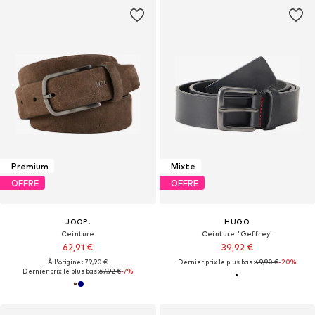
Premium
Mixte
OFFRE
OFFRE
JOOP!
HUGO
Ceinture
Ceinture 'Geffrey'
62,91 €
39,92 €
À l'origine : 79,90 €
Dernier prix le plus bas :
49,90 €
-20%
Dernier prix le plus bas :
67,92 €
-7%