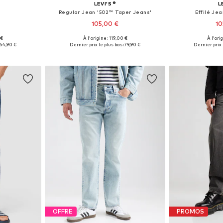
LEVI'S ®
L
Regular Jean '502™ Taper Jeans'
Effilé Je
105,00 €
10
 €
À l'origine : 119,00 €
À l'ori
 tailles
Disponible en plusieurs tailles
Disponible en
64,90 €
Dernier prix le plus bas :
79,90 €
Dernier prix 
nier
Ajouter au panier
Ajoute
OFFRE
PROMOS