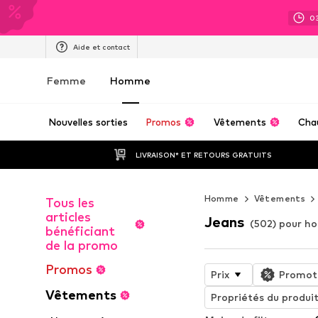
0
Aide et contact
Femme
Homme
Nouvelles sorties
Promos
Vêtements
Cha
LIVRAISON* ET RETOURS GRATUITS
Homme
Vêtements
Tous les
articles
Jeans
(502) pour 
bénéficiant
de la promo
Promos
Prix
Promot
Vêtements
Propriétés du produi