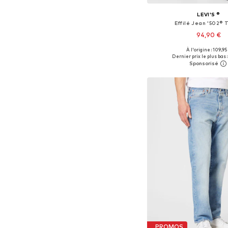
LEVI'S ®
Effilé Jean '502® 
94,90 €
+
51
À l'origine : 109,95
Disponible en plusieurs
Dernier prix le plus bas :
Ajouter au pa
PROMOS