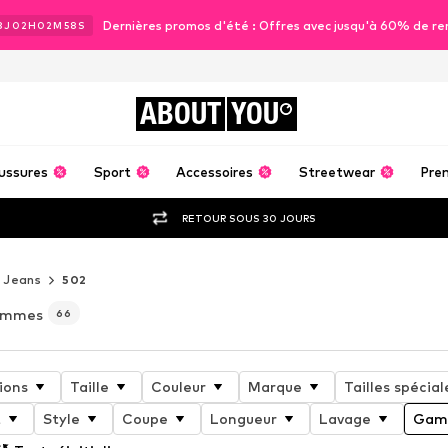
Dernières promos d'été : Offres avec jusqu'à 60% de re
3
J
02
H
02
M
56
S
ABOUT
YOU
ussures
Sport
Accessoires
Streetwear
Pre
RETOUR SOUS 30 JOURS
Jeans
502
hommes
66
ions
Taille
Couleur
Marque
Tailles spécial
t
Style
Coupe
Longueur
Lavage
Gamm