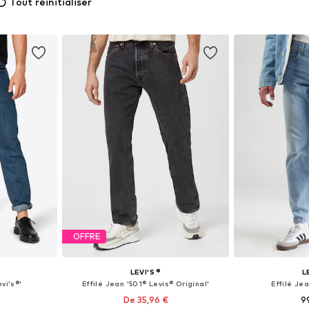
Tout réinitialiser
OFFRE
LEVI'S ®
L
vi's®'
Effilé Jean '501® Levis® Original'
Effilé Je
De 35,96 €
9