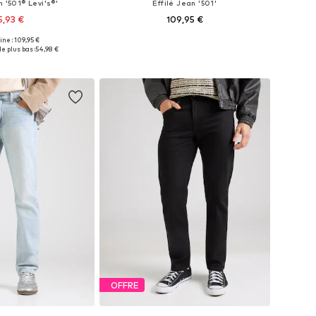
n '501® Levi's®'
Effilé Jean '501'
5,93 €
109,95 €
+
51
+
51
gine : 109,95 €
 plusieurs tailles
Disponible en plusieurs tailles
le plus bas :
54,98 €
r au panier
Ajouter au panier
OFFRE