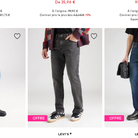
De 35,96 €
9
 €
À l'origine : 99,90 €
À l'orig
 tailles
Disponible en plusieurs tailles
Disponible en
:
81,75 €
Dernier prix le plus bas :
42,45 €
-15%
Dernier prix l
nier
Ajouter au panier
Ajoute
OFFRE
OFFRE
LEVI'S ®
L