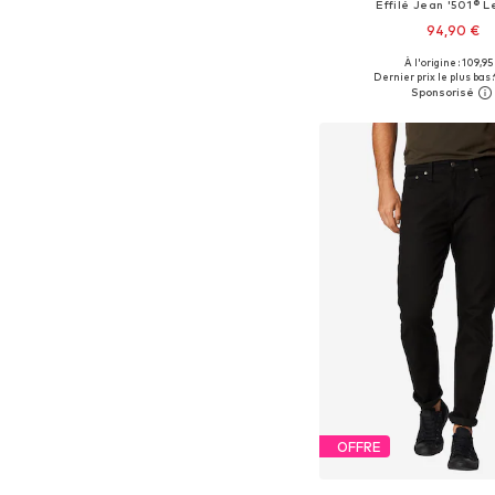
Effilé Jean '501® Le
94,90 €
+
51
À l'origine : 109,95
Disponible en plusieurs
Dernier prix le plus bas :
Ajouter au pa
OFFRE