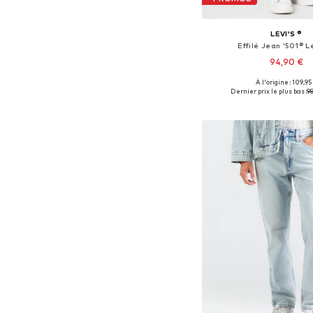
LEVI'S ®
Effilé Jean '501® Le
94,90 €
+
51
À l'origine : 109,95
Disponible en plusieurs
Dernier prix le plus bas :
9
Ajouter au pa