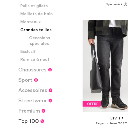
+
51
Pulls et gilets
Disponible en plusieurs
Maillots de bain
Ajouter au pa
Manteaux
Grandes tailles
Occasions
spéciales
Exclusif
Remise à neuf
Chaussures
Sport
Accessoires
Streetwear
OFFRE
Premium
LEVI'S ®
Top 100
Regular Jean '502™