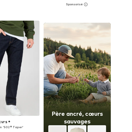
+
51
+
51
 plusieurs tailles
Disponible en plusieurs tailles
r au panier
Ajouter au panier
Père ancré, cœurs
sauvages
EVI'S ®
an '502® Taper'