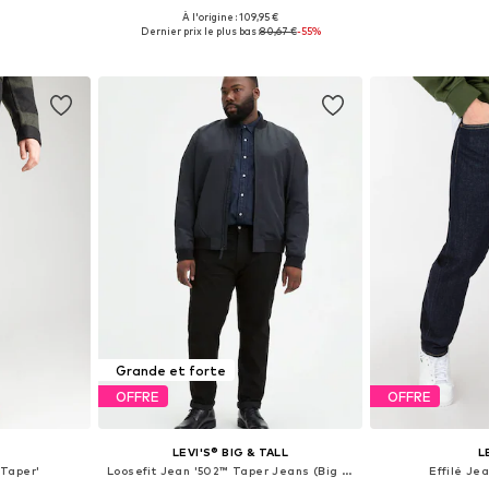
+
51
À l'origine : 109,95 €
 tailles
Disponible en plusieurs tailles
Disponible en
Dernier prix le plus bas :
80,67 €
-55%
nier
Ajouter au panier
Ajoute
Grande et forte
OFFRE
OFFRE
LEVI'S® BIG & TALL
L
 Taper'
Loosefit Jean '502™ Taper Jeans (Big & Tall)'
Effilé Je