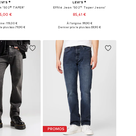
EVI'S ®
LEVI'S ®
an '502® TAPER'
Effilé Jean '502™ Taper Jeans'
5,00 €
85,41 €
+
51
gine : 119,00 €
À l'origine : 99,90 €
 plusieurs tailles
Disponible en plusieurs tailles
le plus bas :
79,90 €
Dernier prix le plus bas :
59,90 €
r au panier
Ajouter au panier
PROMOS