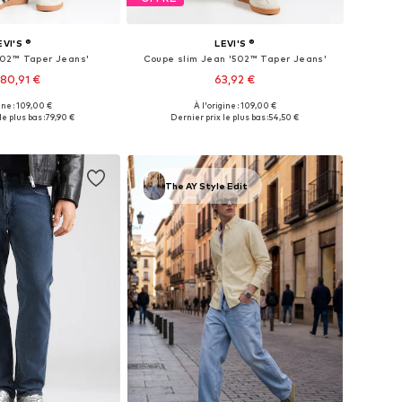
EVI'S ®
LEVI'S ®
'502™ Taper Jeans'
Coupe slim Jean '502™ Taper Jeans'
80,91 €
63,92 €
+
51
ine : 109,00 €
À l'origine : 109,00 €
 plusieurs tailles
Disponible en plusieurs tailles
le plus bas :
79,90 €
Dernier prix le plus bas :
54,50 €
r au panier
Ajouter au panier
The AY Style Edit