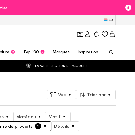
mise
LU
mium
Top 100
Marques
Inspiration
LARGE SÉLECTION DE MARQUES
Vue
Trier par
es
Matériau
Motif
e de produits
Détails
1