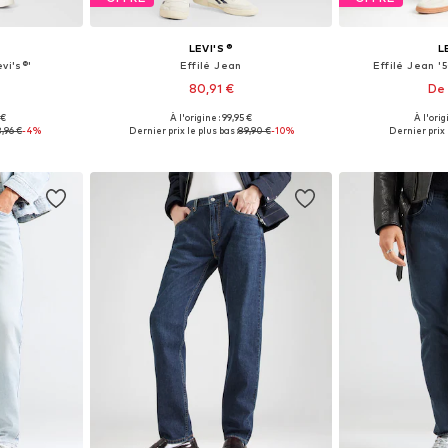
LEVI'S ®
L
vi's®'
Effilé Jean
Effilé Jean 
80,91 €
De 
+
51
 €
À l'origine : 99,95 €
À l'orig
 tailles
Disponible en plusieurs tailles
Disponible en
8,96 €
-4%
Dernier prix le plus bas :
89,90 €
-10%
Dernier prix 
nier
Ajouter au panier
Ajoute