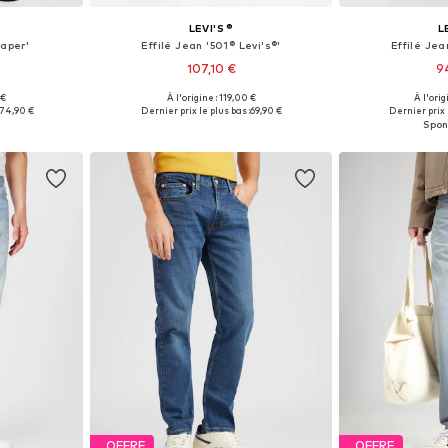
LEVI'S ®
L
Taper'
Effilé Jean '501® Levi's®'
Effilé Jea
107,10 €
9
+
51
 €
À l'origine : 119,00 €
À l'orig
 tailles
Disponible en plusieurs tailles
Disponible en
74,90 €
Dernier prix le plus bas :
69,90 €
Dernier prix l
nier
Ajouter au panier
Ajoute
OFFRE
OFFRE