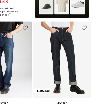
8,10 €
+
51
ine : 109,00 €
 plusieurs tailles
e plus bas :
74,90 €
r au panier
Nouveau
EVI'S ®
LEVI'S ®