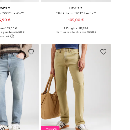
EVI'S ®
LEVI'S ®
n '501® Levi's®'
Effilé Jean '501® Levi's®'
4,90 €
105,00 €
+
51
+
51
ine : 109,00 €
À l'origine : 119,95 €
 plusieurs tailles
Disponible en plusieurs tailles
e plus bas :
64,90 €
Dernier prix le plus bas :
69,90 €
r au panier
Ajouter au panier
OFFRE