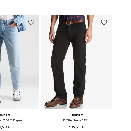
EVI'S ®
LEVI'S ®
an '502® Taper'
Effilé Jean '501'
9,90 €
109,95 €