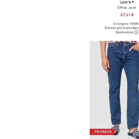
LEVI'S ®
Effilé Jean
67,41 €
+
51
À l'origine : 109,95
Disponible en plusieurs
Dernier prix le plus bas :
Ajouter au pa
PROMOS