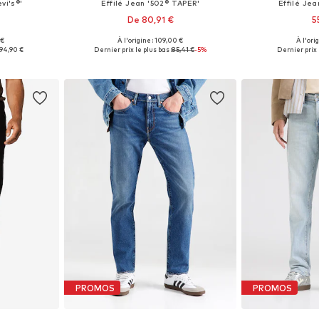
vi's®'
Effilé Jean '502® TAPER'
Effilé Jea
De 80,91 €
5
+
51
 €
À l'origine : 109,00 €
À l'ori
 tailles
Disponible en plusieurs tailles
Disponible en
94,90 €
Dernier prix le plus bas :
85,41 €
-5%
Dernier prix 
nier
Ajouter au panier
Ajoute
PROMOS
PROMOS