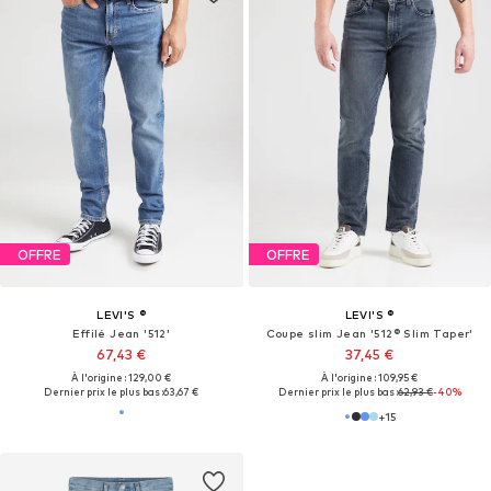
OFFRE
OFFRE
LEVI'S ®
LEVI'S ®
Effilé Jean '512'
Coupe slim Jean '512® Slim Taper'
67,43 €
37,45 €
À l'origine : 129,00 €
À l'origine : 109,95 €
Dernier prix le plus bas :
63,67 €
Dernier prix le plus bas :
62,93 €
-40%
+
15