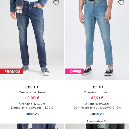
PROMOS
OFFRE
LEVI'S ®
LEVI'S ®
Coupe slim Jean
Coupe slim Jean
115,00 €
62,91 €
À l'origine : 129,00 €
À l'origine : 99,95 €
Dernier prix le plus bas :
115,00 €
Dernier prix le plus bas :
69,90 €
-10%
+
15
+
15