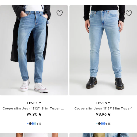
LEVI'S ®
LEVI'S ®
Coupe slim Jean '512™ Slim Taper Jeans'
Coupe slim Jean '512® Slim Taper'
99,90 €
98,96 €
+
15
+
15