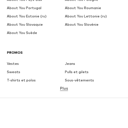
About You Portugal
About You Roumanie
About You Estonie (ru)
About You Lettonie (ru)
About You Slovaquie
About You Slovénie
About You Suède
PROMOS
Vestes
Jeans
Sweats
Pulls et gilets
T-shirts et polos
Sous-vêtements
Plus
Pantalons
Chemises
Manteaux
Costumes et vestes de
costumes
Maillots de bain
Grandes tailles
Chaussures
Sport