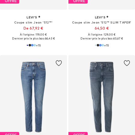
OFFRE
OFFRE
LEVI'S ®
LEVI'S ®
Coupe slim Jean '512™'
Coupe slim Jean '512™ SLIM TAPER'
De 67,92 €
64,50 €
À l'origine : 119,00 €
À l'origine : 129,00 €
Dernier prix le plus bas :
66,43 €
Dernier prix le plus bas :
63,67 €
+
15
+
15