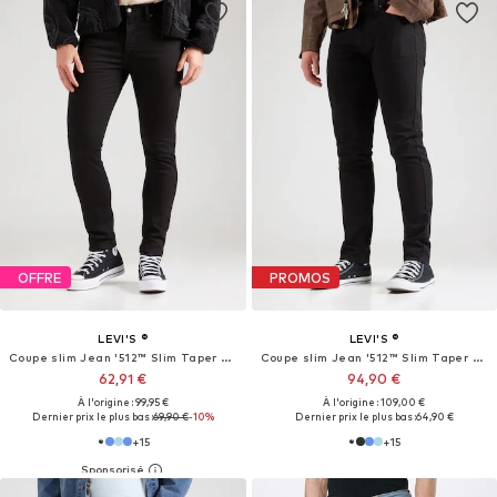
OFFRE
PROMOS
LEVI'S ®
LEVI'S ®
Coupe slim Jean '512™ Slim Taper Jeans'
Coupe slim Jean '512™ Slim Taper Jeans'
62,91 €
94,90 €
À l'origine : 99,95 €
À l'origine : 109,00 €
Dernier prix le plus bas :
69,90 €
-10%
Dernier prix le plus bas :
64,90 €
+
15
+
15