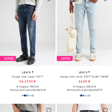
OFFRE
OFFRE
LEVI'S ®
LEVI'S ®
Coupe slim Jean '512™'
Coupe slim Jean '512™ SLIM TAPER'
De 67,92 €
64,50 €
À l'origine : 119,00 €
À l'origine : 129,00 €
Dernier prix le plus bas :
66,43 €
Dernier prix le plus bas :
63,67 €
+
15
+
15