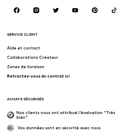
Accessoires
Premium
VÊTEMENTS
Nouveautés
Tendance
T-shirts et polos
Jeans
SERVICE CLIENT
Vestes
Sweats
Aide et contact
Pantalons
Chemises
Collaborations Créateur
Sous-vêtements
Pulls et gilets
Zones de livraison
Costumes et vestes classiques
Manteaux
Retractez-vous du contrat ici
Maillots de bain
Grandes tailles
Occasions spéciales
Exclusif
Remise à neuf
ACHATS SÉCURISÉS
CHAUSSURES
Nos clients nous ont attribué l'évaluation "Très 
bien"
Nouveautés
Tendance
Boots et bottes
Baskets
 Vos données sont en sécurité avec nous