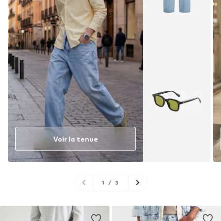
Voir la tenue
1
/
3