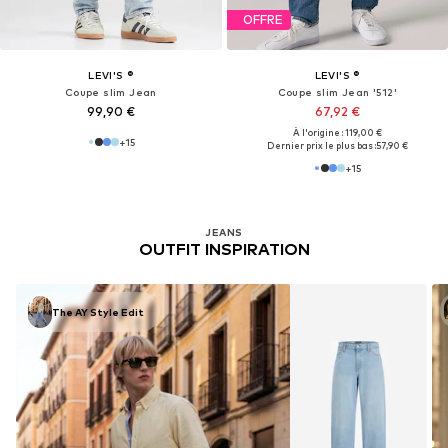
OFFRE
LEVI'S ®
LEVI'S ®
Coupe slim Jean
Coupe slim Jean '512'
99,90 €
67,92 €
À l'origine : 119,00 €
+
15
Dernier prix le plus bas :
57,90 €
+
15
JEANS
OUTFIT INSPIRATION
The AY Style Edit