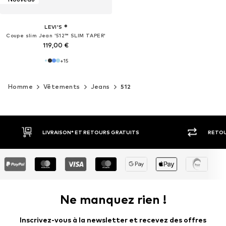
LEVI'S ®
Coupe slim Jean '512™ SLIM TAPER'
119,00 €
+
15
Homme
Vêtements
Jeans
512
RETOUR SOUS 30 JOURS
LARGE SÉ
Ne manquez rien !
Inscrivez-vous à la newsletter et recevez des offres