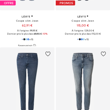
OFFRE
PROMOS
LEVI'S ®
LEVI'S ®
Coupe slim Jean
Coupe slim Jean
62,91 €
115,00 €
À l'origine : 99,95 €
À l'origine : 129,00 €
Dernier prix le plus bas :
69,90 €
-10%
Dernier prix le plus bas :
115,00 €
+
15
+
15