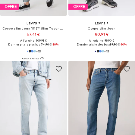
OFFRE
OFFRE
LEVI'S ®
LEVI'S ®
Coupe slim Jean '512™ Slim Taper Jeans'
Coupe slim Jean
67,41 €
80,91 €
À l'origine : 109,95 €
À l'origine : 99,90 €
Dernier prix le plus bas :
74,90 €
-10%
Dernier prix le plus bas :
89,90 €
-10%
+
15
+
15