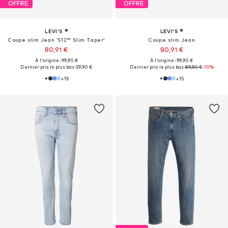
OFFRE
OFFRE
LEVI'S ®
LEVI'S ®
Coupe slim Jean '512™ Slim Taper'
Coupe slim Jean
80,91 €
80,91 €
À l'origine : 99,90 €
À l'origine : 99,90 €
Dernier prix le plus bas :
59,90 €
Dernier prix le plus bas :
89,90 €
-10%
+
15
+
15