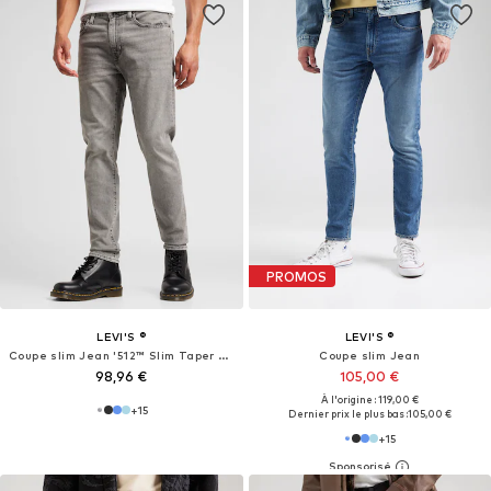
PROMOS
LEVI'S ®
LEVI'S ®
Coupe slim Jean '512™ Slim Taper Jeans'
Coupe slim Jean
98,96 €
105,00 €
À l'origine : 119,00 €
+
15
Dernier prix le plus bas :
105,00 €
+
15