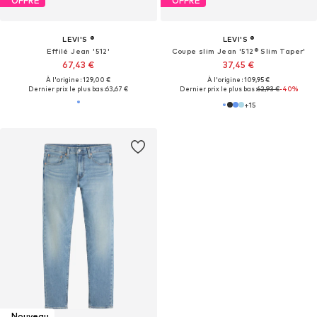
OFFRE
OFFRE
LEVI'S ®
LEVI'S ®
Effilé Jean '512'
Coupe slim Jean '512® Slim Taper'
67,43 €
37,45 €
À l'origine : 129,00 €
À l'origine : 109,95 €
Dernier prix le plus bas :
63,67 €
Dernier prix le plus bas :
62,93 €
-40%
+
15
Nouveau