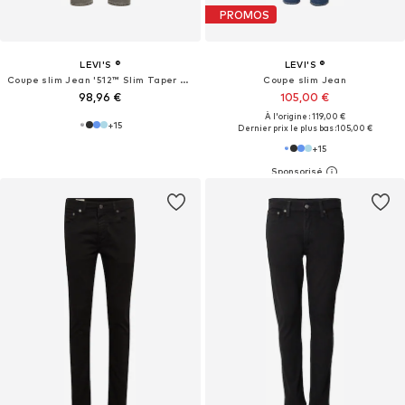
PROMOS
LEVI'S ®
LEVI'S ®
Coupe slim Jean '512™ Slim Taper Jeans'
Coupe slim Jean
98,96 €
105,00 €
À l'origine : 119,00 €
+
15
Dernier prix le plus bas :
105,00 €
+
15