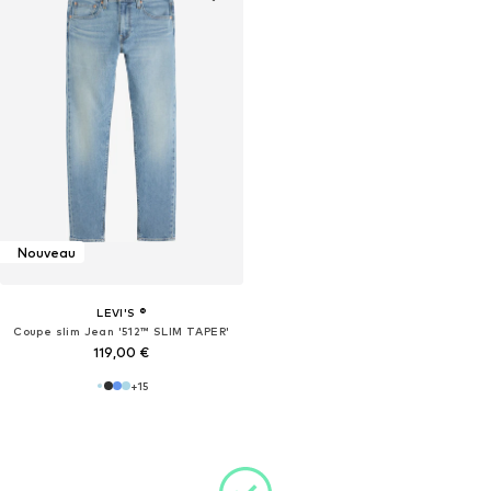
Nouveau
LEVI'S ®
Coupe slim Jean '512™ SLIM TAPER'
119,00 €
+
15