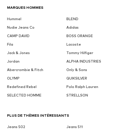
MARQUES HOMMES
Hummel
BLEND
Nudie Jeans Co
Adidas
CAMP DAVID
BOSS ORANGE
Fila
Lacoste
Jack & Jones
Tommy Hilfiger
Jordan
ALPHA INDUSTRIES
Abercrombie & Fitch
Only & Sons
OLYMP
QUIKSILVER
Redefined Rebel
Polo Ralph Lauren
SELECTED HOMME
STRELLSON
PLUS DE THÈMES INTÉRESSANTS
Jeans 502
Jeans 511