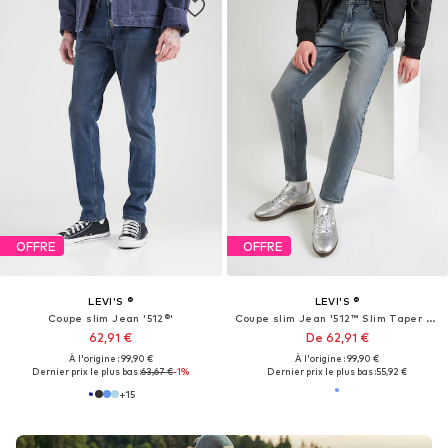
OFFRE
OFFRE
LEVI'S ®
LEVI'S ®
Coupe slim Jean '512®'
Coupe slim Jean '512™ Slim Taper Jeans'
62,91 €
De 62,91 €
À l'origine : 99,90 €
À l'origine : 99,90 €
Dernier prix le plus bas :
63,67 €
-1%
Dernier prix le plus bas :
55,92 €
+
15