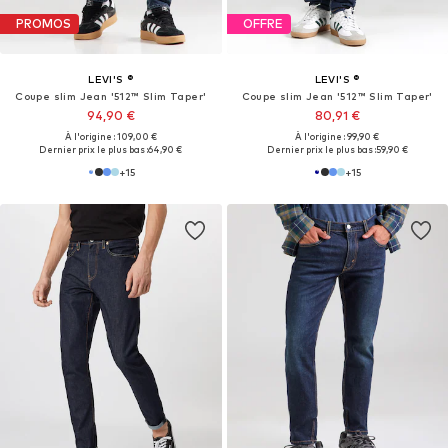
PROMOS
OFFRE
LEVI'S ®
LEVI'S ®
Coupe slim Jean '512™ Slim Taper'
Coupe slim Jean '512™ Slim Taper'
94,90 €
80,91 €
À l'origine : 109,00 €
À l'origine : 99,90 €
Dernier prix le plus bas :
64,90 €
Dernier prix le plus bas :
59,90 €
+
15
+
15