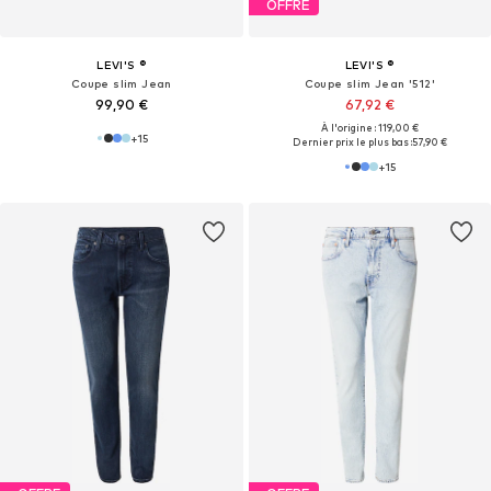
OFFRE
LEVI'S ®
LEVI'S ®
Coupe slim Jean
Coupe slim Jean '512'
99,90 €
67,92 €
À l'origine : 119,00 €
+
15
Dernier prix le plus bas :
57,90 €
+
15