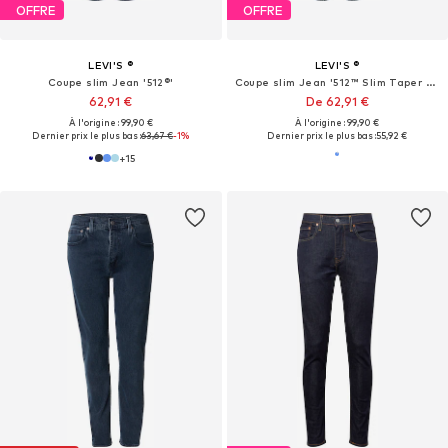
OFFRE
OFFRE
LEVI'S ®
LEVI'S ®
Coupe slim Jean '512®'
Coupe slim Jean '512™ Slim Taper Jeans'
62,91 €
De 62,91 €
À l'origine : 99,90 €
À l'origine : 99,90 €
Dernier prix le plus bas :
63,67 €
-1%
Dernier prix le plus bas :
55,92 €
+
15