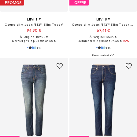
PROMOS
OFFRE
LEVI'S ®
LEVI'S ®
Coupe slim Jean '512™ Slim Taper'
Coupe slim Jean '512™ Slim Taper Jeans'
94,90 €
67,41 €
À l'origine : 109,00 €
À l'origine : 109,95 €
Dernier prix le plus bas :
64,90 €
Dernier prix le plus bas :
74,90 €
-10%
+
15
+
15