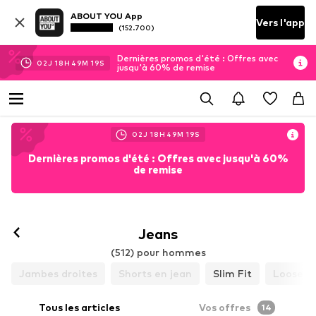
ABOUT YOU App
Vers l'app
(152.700)
Dernières promos d'été : Offres avec
02
J
18
H
49
M
17
S
jusqu'à 60% de remise
02
J
18
H
49
M
17
S
Dernières promos d'été : Offres avec jusqu'à 60%
de remise
Jeans
(512) pour hommes
Jambes droites
Shorts en jean
Slim Fit
Loose Fi
Tous les articles
Vos offres
14