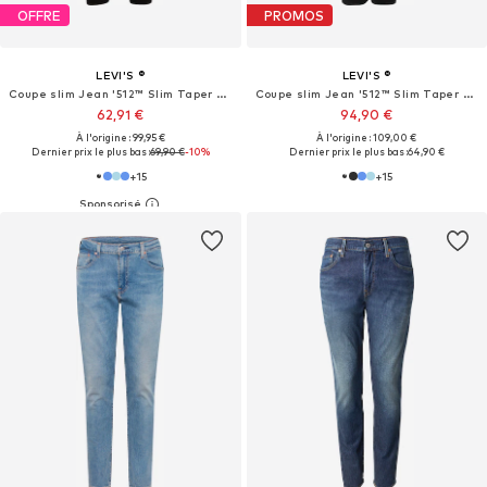
OFFRE
PROMOS
LEVI'S ®
LEVI'S ®
Coupe slim Jean '512™ Slim Taper Jeans'
Coupe slim Jean '512™ Slim Taper Jeans'
62,91 €
94,90 €
À l'origine : 99,95 €
À l'origine : 109,00 €
Dernier prix le plus bas :
69,90 €
-10%
Dernier prix le plus bas :
64,90 €
+
15
+
15