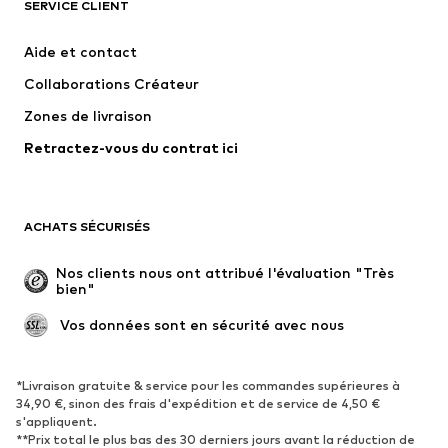
SERVICE CLIENT
Nouveautés
Tendance
Robes
Jeans
Aide et contact
T-shirts et tops
Pantalons
Collaborations Créateur
Vestes
Pulls et mailles
Zones de livraison
Lingerie
Blouses et tuniques
Retractez-vous du contrat ici
Manteaux
Jupes
Maillots de bain
Sweats
Blazers
Combinaisons et salopettes
ACHATS SÉCURISÉS
Grandes tailles
Maternité
Occasions spéciales
Exclusif
Nos clients nous ont attribué l'évaluation "Très 
bien"
Remise à neuf
 Vos données sont en sécurité avec nous
CHAUSSURES
Nouveautés
Tendance
*Livraison gratuite & service pour les commandes supérieures à
34,90 €, sinon des frais d'expédition et de service de 4,50 €
Baskets
Bottines
s'appliquent.
**Prix total le plus bas des 30 derniers jours avant la réduction de
Escarpins et talons hauts
Bottes