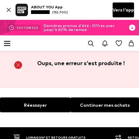
ABOUT YOU App
Vers l'app
(152.700)
Dernières promos d'été : Offres avec
12
H
10
M
52
S
jusqu'à 60% de remise
Oups, une erreur s'est produite !
Réessayer
Continuer mes achats
LIVRAISON* ET RETOURS GRATUITS
RETOU