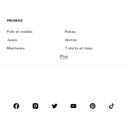
PROMOS
Pulls et mailles
Robes
Jeans
Vestes
Manteaux
T-shirts et tops
Plus
Pantalons
Lingerie
Jupes
Blouses et tuniques
Sweats
Blazers
Maillots de bain
Combinaisons et salopettes
Grandes tailles
Maternité
Chaussures
Sport
Accessoires
Premium
VÊTEMENTS