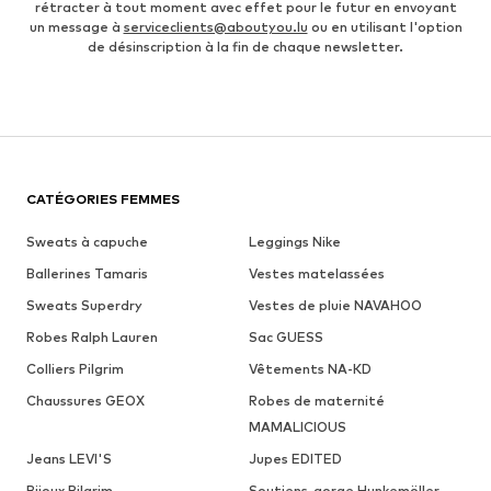
rétracter à tout moment avec effet pour le futur en envoyant
un message à
serviceclients@aboutyou.lu
ou en utilisant l'option
de désinscription à la fin de chaque newsletter.
CATÉGORIES FEMMES
Sweats à capuche
Leggings Nike
Ballerines Tamaris
Vestes matelassées
Sweats Superdry
Vestes de pluie NAVAHOO
Robes Ralph Lauren
Sac GUESS
Colliers Pilgrim
Vêtements NA-KD
Chaussures GEOX
Robes de maternité
MAMALICIOUS
Jeans LEVI'S
Jupes EDITED
Bijoux Pilgrim
Soutiens-gorge Hunkemöller