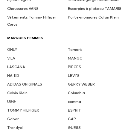
Chaussures VANS
Escarpins à plateau TAMARIS
Vêtements Tommy Hilfiger
Porte-monnaies Calvin Klein
Curve
MARQUES FEMMES
ONLY
Tamaris
VILA
MANGO
LASCANA
PIECES
NA-KD
LEVI'S
ADIDAS ORIGINALS
GERRY WEBER
Calvin Klein
Columbia
UGG
comma
TOMMY HILFIGER
ESPRIT
Gabor
GAP
Trendyol
GUESS