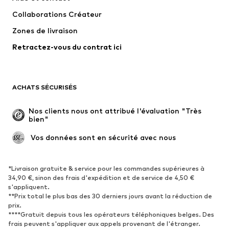
Pantalons
Chemises
Collaborations Créateur
Sous-vêtements
Pulls et gilets
Zones de livraison
Costumes et vestes classiques
Manteaux
Retractez-vous du contrat ici
Maillots de bain
Grandes tailles
Occasions spéciales
Exclusif
Remise à neuf
ACHATS SÉCURISÉS
CHAUSSURES
Nos clients nous ont attribué l'évaluation "Très 
bien"
Nouveautés
Tendance
Boots et bottes
Baskets
 Vos données sont en sécurité avec nous
Chaussures basses
Chaussures de sport
Chaussures ouvertes
Exclusif
*Livraison gratuite & service pour les commandes supérieures à
34,90 €, sinon des frais d'expédition et de service de 4,50 €
s'appliquent.
SPORT
**Prix total le plus bas des 30 derniers jours avant la réduction de
prix.
Vêtements de sport
Disciplines sportives
****Gratuit depuis tous les opérateurs téléphoniques belges. Des
Chaussures de sport
Sacs à dos et sacs de sport
frais peuvent s'appliquer aux appels provenant de l'étranger.