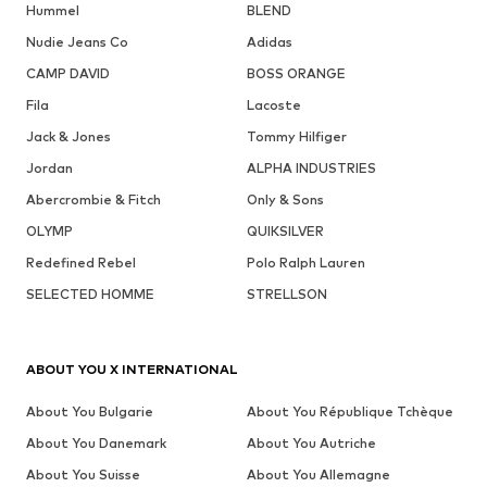
Hummel
BLEND
Nudie Jeans Co
Adidas
CAMP DAVID
BOSS ORANGE
Fila
Lacoste
Jack & Jones
Tommy Hilfiger
Jordan
ALPHA INDUSTRIES
Abercrombie & Fitch
Only & Sons
OLYMP
QUIKSILVER
Redefined Rebel
Polo Ralph Lauren
SELECTED HOMME
STRELLSON
ABOUT YOU X INTERNATIONAL
About You Bulgarie
About You République Tchèque
About You Danemark
About You Autriche
About You Suisse
About You Allemagne