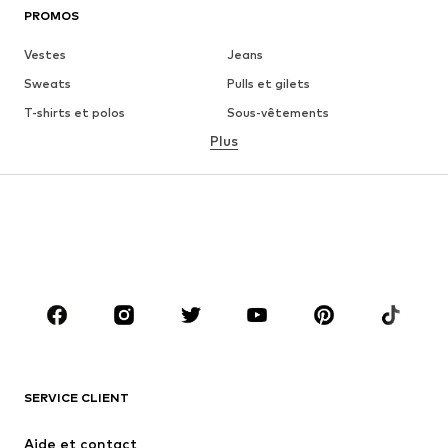
PROMOS
Vestes
Jeans
Sweats
Pulls et gilets
T-shirts et polos
Sous-vêtements
Plus
Pantalons
Chemises
Manteaux
Costumes et vestes de
costumes
Maillots de bain
Grandes tailles
Chaussures
Sport
Accessoires
Premium
VÊTEMENTS
Nouveautés
Tendance
T-shirts et polos
Jeans
SERVICE CLIENT
Vestes
Sweats
Aide et contact