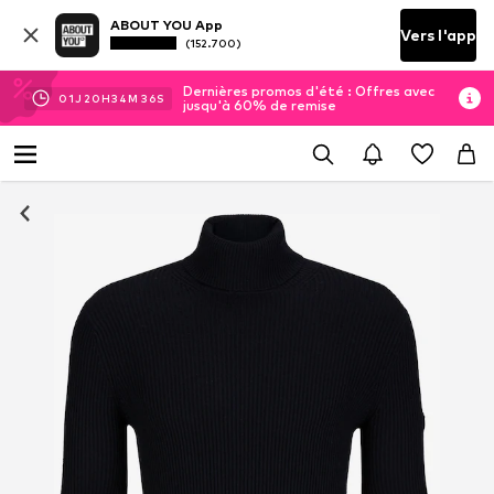
ABOUT YOU App
Vers l'app
(152.700)
Dernières promos d'été : Offres avec
01
J
20
H
34
M
35
S
jusqu'à 60% de remise