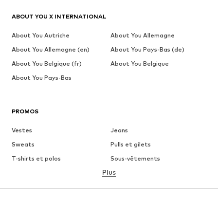
ABOUT YOU X INTERNATIONAL
About You Autriche
About You Allemagne
About You Allemagne (en)
About You Pays-Bas (de)
About You Belgique (fr)
About You Belgique
About You Pays-Bas
PROMOS
Vestes
Jeans
Sweats
Pulls et gilets
T-shirts et polos
Sous-vêtements
Plus
Pantalons
Chemises
Manteaux
Costumes et vestes de
costumes
Maillots de bain
Grandes tailles