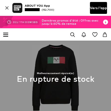
ABOUT YOU App
Vers l'app
(152.700)
Dernières promos d'été : Offres avec
02
J
11
H
00
M
58
S
jusqu'à 60% de remise
Malheureusement épuisé(e)
En rupture de stock