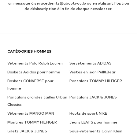
un message à
serviceclients@aboutyou.lu
ou en utilisant l'option
de désinscription à la fin de chaque newsletter.
CATÉGORIES HOMMES
Vêtements Polo Ralph Lauren
Survêtements ADIDAS
Baskets Adidas pour homme
Vestes en jean Pull&Bear
Baskets CONVERSE pour
Pantalons TOMMY HILFIGER
homme
Pantalons grandes tailles Urban
Pantalons JACK & JONES
Classics
Vêtements MANGO MAN
Hauts de sport NIKE
Montres TOMMY HILFIGER
Jeans LEVI'S pour homme
Gilets JACK & JONES
Sous-vêtements Calvin Klein