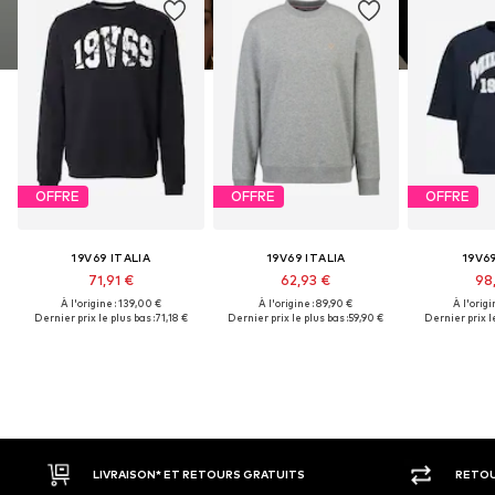
OFFRE
OFFRE
OFFRE
19V69 ITALIA
19V69 ITALIA
19V69
71,91 €
62,93 €
98
À l'origine : 139,00 €
À l'origine : 89,90 €
À l'origi
Dernier prix le plus bas :
71,18 €
Dernier prix le plus bas :
59,90 €
Dernier prix le
LIVRAISON* ET RETOURS GRATUITS
RETOU