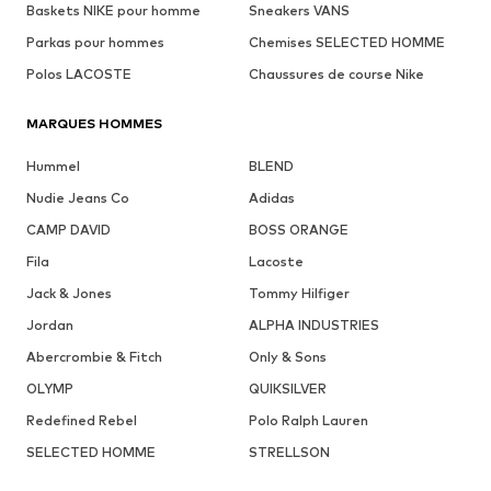
Baskets NIKE pour homme
Sneakers VANS
Parkas pour hommes
Chemises SELECTED HOMME
Polos LACOSTE
Chaussures de course Nike
MARQUES HOMMES
Hummel
BLEND
Nudie Jeans Co
Adidas
CAMP DAVID
BOSS ORANGE
Fila
Lacoste
Jack & Jones
Tommy Hilfiger
Jordan
ALPHA INDUSTRIES
Abercrombie & Fitch
Only & Sons
OLYMP
QUIKSILVER
Redefined Rebel
Polo Ralph Lauren
SELECTED HOMME
STRELLSON