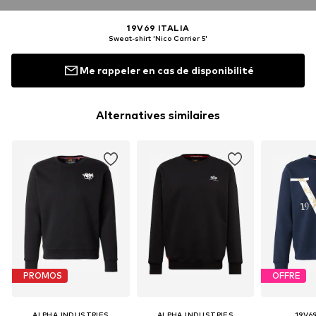
19V69 ITALIA
Sweat-shirt 'Nico Carrier 5'
Me rappeler en cas de disponibilité
Alternatives similaires
PROMOS
OFFRE
ALPHA INDUSTRIES
ALPHA INDUSTRIES
19V69