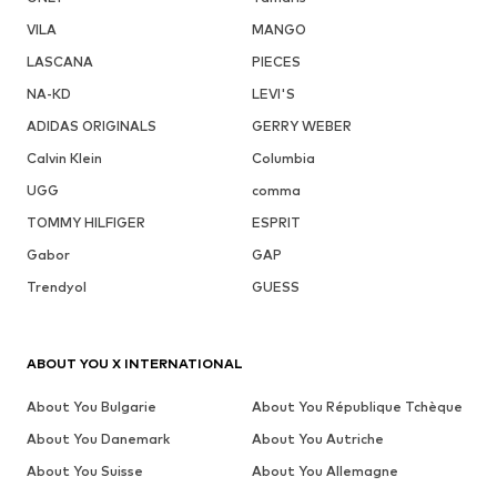
VILA
MANGO
LASCANA
PIECES
NA-KD
LEVI'S
ADIDAS ORIGINALS
GERRY WEBER
Calvin Klein
Columbia
UGG
comma
TOMMY HILFIGER
ESPRIT
Gabor
GAP
Trendyol
GUESS
ABOUT YOU X INTERNATIONAL
About You Bulgarie
About You République Tchèque
About You Danemark
About You Autriche
About You Suisse
About You Allemagne