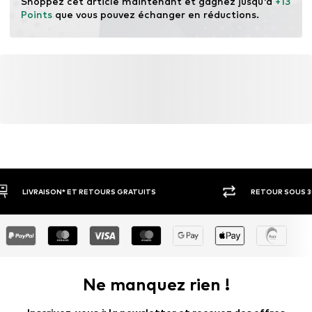
Shoppez cet article maintenant et gagnez jusqu'à 
+13 
déchets et préserver les ressources naturelles.
Points
 que vous pouvez échanger en réductions.
En savoir plus
RETOUR SOUS 30 JOURS
LARGE SÉ
Ne manquez rien !