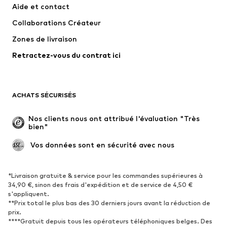
Aide et contact
T-shirts et tops
Pantalons
Collaborations Créateur
Vestes
Pulls et mailles
Zones de livraison
Lingerie
Blouses et tuniques
Retractez-vous du contrat ici
Manteaux
Jupes
Maillots de bain
Sweats
Blazers
Combinaisons et salopettes
ACHATS SÉCURISÉS
Grandes tailles
Maternité
Occasions spéciales
Exclusif
Nos clients nous ont attribué l'évaluation "Très 
bien"
Remise à neuf
 Vos données sont en sécurité avec nous
CHAUSSURES
Nouveautés
Tendance
*Livraison gratuite & service pour les commandes supérieures à
34,90 €, sinon des frais d'expédition et de service de 4,50 €
Baskets
Bottines
s'appliquent.
**Prix total le plus bas des 30 derniers jours avant la réduction de
Escarpins et talons hauts
Bottes
prix.
Sandales
Chaussures basses
****Gratuit depuis tous les opérateurs téléphoniques belges. Des