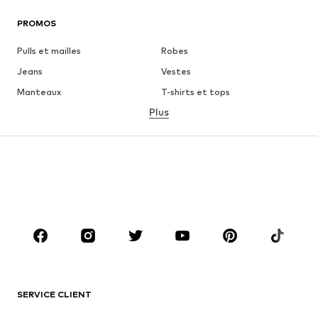
PROMOS
Pulls et mailles
Robes
Jeans
Vestes
Manteaux
T-shirts et tops
Plus
Pantalons
Lingerie
Jupes
Blouses et tuniques
Sweats
Blazers
Maillots de bain
Combinaisons et salopettes
Grandes tailles
Maternité
Chaussures
Sport
Accessoires
Premium
VÊTEMENTS
SERVICE CLIENT
Nouveautés
Tendance
Robes
Jeans