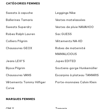
CATÉGORIES FEMMES
Sweats à capuche
Leggings Nike
Ballerines Tamaris
Vestes matelassées
Sweats Superdry
Vestes de pluie NAVAHOO
Robes Ralph Lauren
Sac GUESS
Colliers Pilgrim
Vêtements NA-KD
Chaussures GEOX
Robes de maternité
MAMALICIOUS
Jeans LEVI'S
Jupes EDITED
Bijoux Pilgrim
Soutiens-gorge Hunkemöller
Chaussures VANS
Escarpins à plateau TAMARIS
Vêtements Tommy Hilfiger
Porte-monnaies Calvin Klein
Curve
MARQUES FEMMES
ONLY
Tamaris