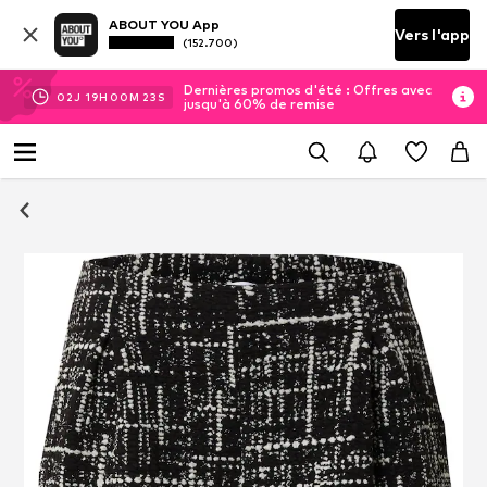
ABOUT YOU App
Vers l'app
(152.700)
Dernières promos d'été : Offres avec
02
J
19
H
00
M
23
S
jusqu'à 60% de remise