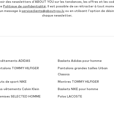
voir des newsletters d'ABOUT YOU sur les tendances, les offres et les co
re
Politique de confidentialité
. Il est possible de se rétracter à tout mom
 un message à
serviceclients@aboutyou.lu
ou en utilisant l'option de désin
chaque newsletter.
rvêtements ADIDAS
Baskets Adidas pour homme
ntalons TOMMY HILFIGER
Pantalons grandes tailles Urban
Classics
uts de sport NIKE
Montres TOMMY HILFIGER
us-vêtements Calvin Klein
Baskets NIKE pour homme
emises SELECTED HOMME
Polos LACOSTE