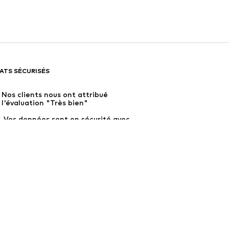
ATS SÉCURISÉS
Nos clients nous ont attribué 
l'évaluation "Très bien"
 Vos données sont en sécurité avec 
nous
4,50 € s'appliquent.
'étranger.