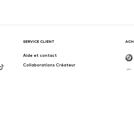
SERVICE CLIENT
ACH
Aide et contact
Collaborations Créateur
Zones de livraison
Retractez-vous du contrat ici
ndes supérieures à 34,90 €, sinon des frais d'expédition et de service de 
avant la réduction de prix.
phoniques belges. Des frais peuvent s'appliquer aux appels provenant de l