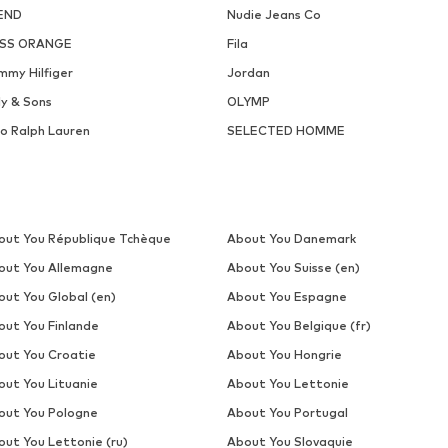
END
Nudie Jeans Co
SS ORANGE
Fila
mmy Hilfiger
Jordan
ly & Sons
OLYMP
lo Ralph Lauren
SELECTED HOMME
out You République Tchèque
About You Danemark
out You Allemagne
About You Suisse (en)
out You Global (en)
About You Espagne
out You Finlande
About You Belgique (fr)
out You Croatie
About You Hongrie
out You Lituanie
About You Lettonie
out You Pologne
About You Portugal
out You Lettonie (ru)
About You Slovaquie