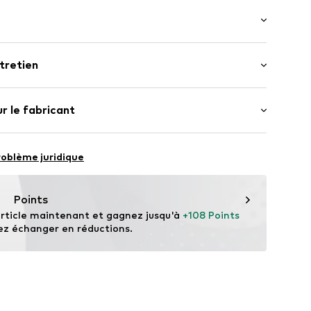
 manches : Manches longues
 surpiqué
tretien
e slim
sur ton
% Coton
r le fabricant
her
bouton
.
BSB6107002000001
roblème juridique
n
com
Points
rticle maintenant et gagnez jusqu'à 
+108 Points
ez échanger en réductions.