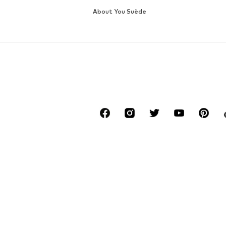
About You Suède
*Livraison gratuite & service pour les comma
**Prix total le plus bas des 30 derniers jours 
****Gratuit depuis tous les opérateurs télé
******Tous les prix incluent la TVA.