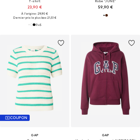
T-shirt
Robe 'JUNE'
23,90 €
59,90 €
À l'origine : 29,90 €
Dernier prix le plus bas :
21,51 €
+
5
COUPON
GAP
GAP