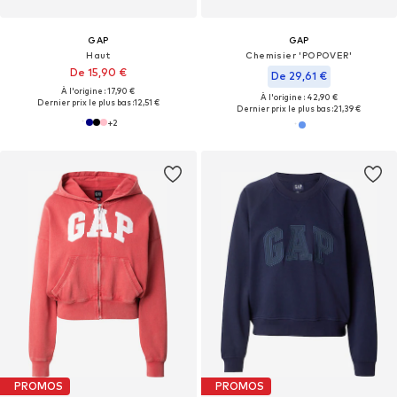
GAP
GAP
Haut
Chemisier 'POPOVER'
De 15,90 €
De 29,61 €
À l'origine : 17,90 €
À l'origine : 42,90 €
Dernier prix le plus bas :
12,51 €
Dernier prix le plus bas :
21,39 €
+
2
PROMOS
PROMOS