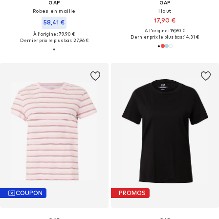
GAP
GAP
Robes en maille
Haut
17,90 €
58,41 €
À l'origine : 19,90 €
À l'origine : 79,90 €
Dernier prix le plus bas :
14,31 €
Dernier prix le plus bas :
27,96 €
COUPON
PROMOS