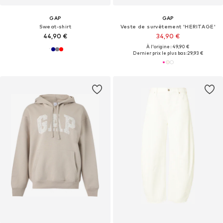
GAP
GAP
Sweat-shirt
Veste de survêtement 'HERITAGE'
44,90 €
34,90 €
À l'origine : 49,90 €
Dernier prix le plus bas :
29,93 €