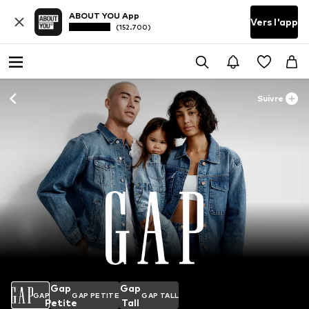
ABOUT YOU App
Vers l'app
(152.700)
Suivre
Gap
Gap
GAP
GAP PETITE
GAP TALL
Petite
Tall