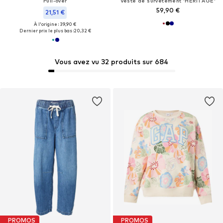
Pull-over
Veste de survêtement 'HERITAGE'
59,90 €
21,51 €
À l'origine : 39,90 €
Dernier prix le plus bas :
20,32 €
Vous avez vu 32 produits sur 684
PROMOS
PROMOS