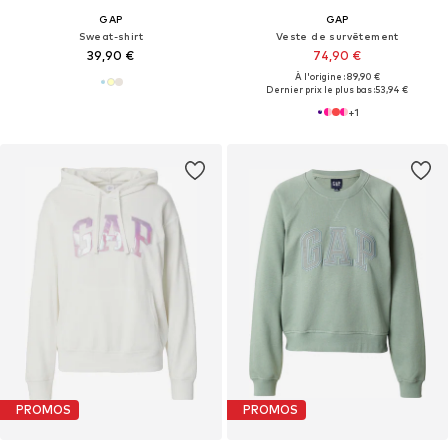
GAP
GAP
Sweat-shirt
Veste de survêtement
39,90 €
74,90 €
À l'origine : 89,90 €
Dernier prix le plus bas :
53,94 €
+
1
PROMOS
PROMOS