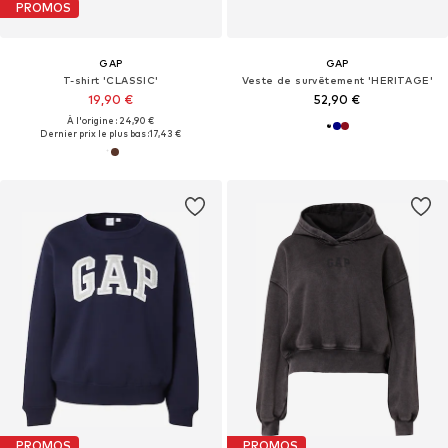
PROMOS
GAP
GAP
T-shirt 'CLASSIC'
Veste de survêtement 'HERITAGE'
19,90 €
52,90 €
À l'origine : 24,90 €
Dernier prix le plus bas :
17,43 €
PROMOS
PROMOS