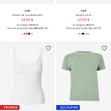
GAP
GAP
Veste de survêtement
Sweat-shirt
52,90 €
47,90 €
À l'origine : 89,90 €
À l'origine : 69,90 €
Dernier prix le plus bas :
59,42 €
-11%
Dernier prix le plus bas :
25,11 €
+
1
+
3
PROMOS
COUPON