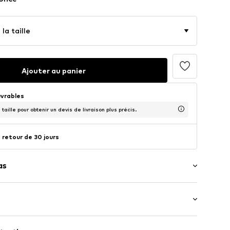
la taille
Ajouter au panier
uvrables
taille pour obtenir un devis de livraison plus précis.
 retour de 30 jours
as
 manches : Manches un-quart
plaquée