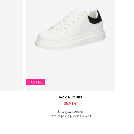
OFFRE
JACK & JONES
35,91 €
À l'origine : 49,99 €
es
Tailles disponibles: 41, 42, 43, 44, 45
Dernier prix le plus bas :
35,92 €
Ajouter au panier