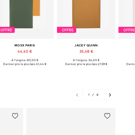
OFFRE
OFFRE
OFFR
MOXX PARIS
JACEY QUINN
44,40 €
35,48 €
À l'origine : 80,00 €
À l'origine : 54,00 €
Tailles disponibles: S, M, L, XL, XXL
Tailles disponibles: M, L, XL, XXXL
Tailles d
Dernier prix le plus bas :
41,44 €
Dernier prix le plus bas :
27,59 €
Dernie
Ajouter au panier
Ajouter au panier
Aj
1
/
8