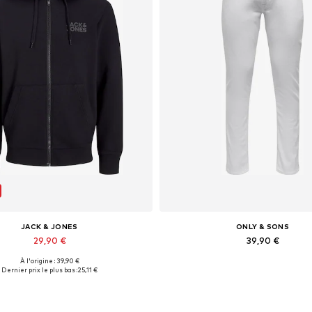
JACK & JONES
ONLY & SONS
29,90 €
39,90 €
À l'origine : 39,90 €
lles disponibles: XS, S, M, L, XL
Disponible en plusieurs taill
Dernier prix le plus bas :
25,11 €
Ajouter au panier
Ajouter au panier