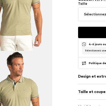
Taille
Sélectionnez 
4-6 jours o
Sélectionnez une 
Politique de
Design et extr
Couleur unie
Taille et coupe
Coton
Col polo
Longueur des
Boutonnière 