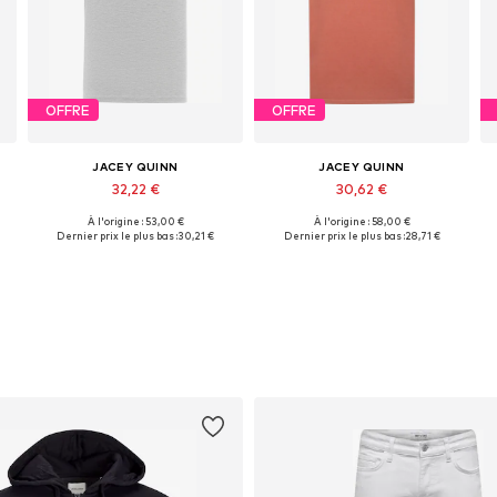
OFFRE
OFFRE
JACEY QUINN
JACEY QUINN
32,22 €
30,62 €
À l'origine : 53,00 €
À l'origine : 58,00 €
Tailles disponibles: S, M, L, XL, XXL, XXXL
Tailles disponibles: S, M, XL, XXL, XXXL
Dernier prix le plus bas :
30,21 €
Dernier prix le plus bas :
28,71 €
Ajouter au panier
Ajouter au panier