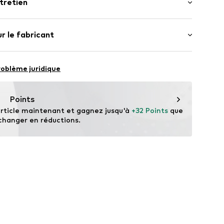
tretien
ongueur normale
’étiquette
e normale
bouton
eur : 100% Coton
r le fabricant
.
JQN0291001000002
ats 30°C
bH
 31
roblème juridique
n der Brenz
.de
Points
rticle maintenant et gagnez jusqu'à 
+32 Points
 que 
changer en réductions.