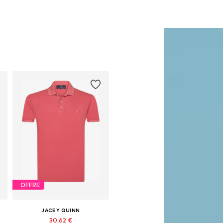
OFFRE
JACEY QUINN
30,62 €