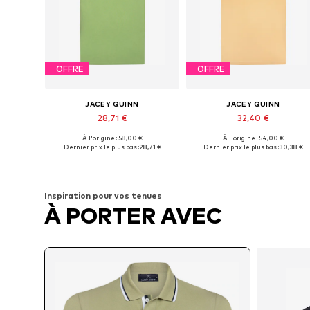
OFFRE
OFFRE
JACEY QUINN
JACEY QUINN
28,71 €
32,40 €
À l'origine : 58,00 €
À l'origine : 54,00 €
Tailles disponibles: S, M, XL, XXL, XXXL
Tailles disponibles: L, XL, XXXL
Dernier prix le plus bas :
28,71 €
Dernier prix le plus bas :
30,38 €
Ajouter au panier
Ajouter au panier
Inspiration pour vos tenues
À PORTER AVEC