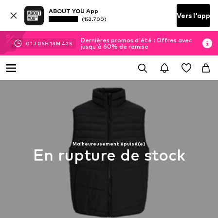
ABOUT YOU App
Vers l'app
(152.700)
Dernières promos d'été : Offres avec
01
J
05
H
13
M
42
S
jusqu'à 60% de remise
Malheureusement épuisé(e)
En rupture de stock