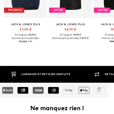
PROMOS
OFFRE
OFFRE
JACK & JONES PLUS
JACK & JONES PLUS
JACK & 
47,90 €
53,99 €
19
À l'origine : 59,99 €
À l'origine : 59,99 €
À l'origi
Dernier prix le plus bas :
Dernier prix le plus bas :
49,90 €
Dernier pri
50,26 €
-4%
19,9
LIVRAISON* ET RETOURS GRATUITS
RETOU
Ne manquez rien !