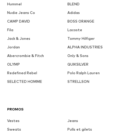
Hummel
BLEND
Nudie Jeans Co
Adidas
CAMP DAVID
BOSS ORANGE
Fila
Lacoste
Jack & Jones
Tommy Hilfiger
Jordan
ALPHA INDUSTRIES
Abercrombie & Fitch
Only & Sons
OLYMP
QUIKSILVER
Redefined Rebel
Polo Ralph Lauren
SELECTED HOMME
STRELLSON
PROMOS
Vestes
Jeans
Sweats
Pulls et gilets