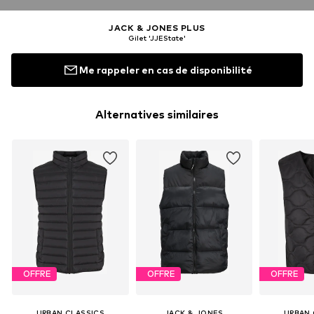
JACK & JONES PLUS
Gilet 'JJEState'
Me rappeler en cas de disponibilité
Alternatives similaires
OFFRE
OFFRE
OFFRE
URBAN CLASSICS
JACK & JONES
URBAN 