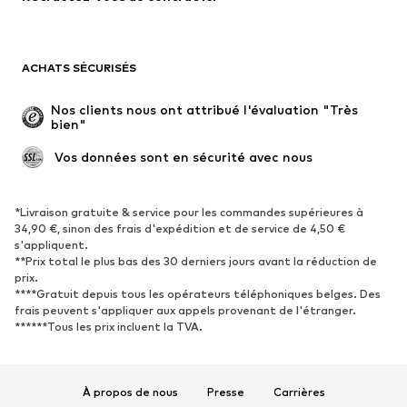
Occasions spéciales
Exclusif
Remise à neuf
ACHATS SÉCURISÉS
CHAUSSURES
Nos clients nous ont attribué l'évaluation "Très 
bien"
Nouveautés
Tendance
Boots et bottes
Baskets
 Vos données sont en sécurité avec nous
Chaussures basses
Chaussures de sport
Chaussures ouvertes
Exclusif
*Livraison gratuite & service pour les commandes supérieures à
34,90 €, sinon des frais d'expédition et de service de 4,50 €
s'appliquent.
SPORT
**Prix total le plus bas des 30 derniers jours avant la réduction de
prix.
Vêtements de sport
Disciplines sportives
****Gratuit depuis tous les opérateurs téléphoniques belges. Des
Chaussures de sport
Sacs à dos et sacs de sport
frais peuvent s'appliquer aux appels provenant de l'étranger.
******Tous les prix incluent la TVA.
Accessoires de sport
Matériel de sport
Fanzone
À propos de nous
Presse
Carrières
ACCESSOIRES