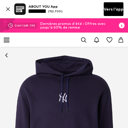
ABOUT YOU App
Vers l'app
(152.700)
Dernières promos d'été : Offres avec
06
H
16
M
19
S
jusqu'à 60% de remise