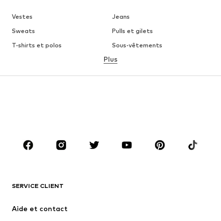
Vestes
Jeans
Sweats
Pulls et gilets
T-shirts et polos
Sous-vêtements
Plus
Pantalons
Chemises
Manteaux
Costumes et vestes de
costumes
Maillots de bain
Grandes tailles
Chaussures
Sport
Accessoires
Premium
VÊTEMENTS
Nouveautés
Tendance
T-shirts et polos
Jeans
SERVICE CLIENT
Vestes
Sweats
Aide et contact
Pantalons
Chemises