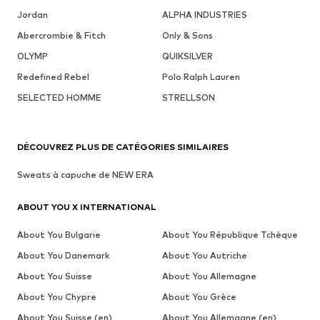
Jordan
ALPHA INDUSTRIES
Abercrombie & Fitch
Only & Sons
OLYMP
QUIKSILVER
Redefined Rebel
Polo Ralph Lauren
SELECTED HOMME
STRELLSON
DÉCOUVREZ PLUS DE CATÉGORIES SIMILAIRES
Sweats à capuche de NEW ERA
ABOUT YOU X INTERNATIONAL
About You Bulgarie
About You République Tchèque
About You Danemark
About You Autriche
About You Suisse
About You Allemagne
About You Chypre
About You Grèce
About You Suisse (en)
About You Allemagne (en)