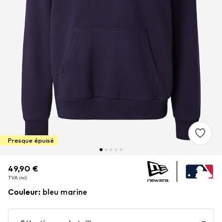
Presque épuisé
49,90 €
49,90 €
TVA incl.
TVA incl.
Couleur
:
bleu marine