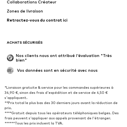
Collaborations Créateur
Sous-vêtements
Pulls et gilets
Zones de livraison
Costumes et vestes classiques
Manteaux
Retractez-vous du contrat ici
Maillots de bain
Grandes tailles
Occasions spéciales
Exclusif
Remise à neuf
ACHATS SÉCURISÉS
CHAUSSURES
Nos clients nous ont attribué l'évaluation "Très 
bien"
Nouveautés
Tendance
Boots et bottes
Baskets
 Vos données sont en sécurité avec nous
Chaussures basses
Chaussures de sport
Chaussures ouvertes
Exclusif
*Livraison gratuite & service pour les commandes supérieures à
34,90 €, sinon des frais d'expédition et de service de 4,50 €
s'appliquent.
SPORT
**Prix total le plus bas des 30 derniers jours avant la réduction de
prix.
Vêtements de sport
Disciplines sportives
****Gratuit depuis tous les opérateurs téléphoniques belges. Des
Chaussures de sport
Sacs à dos et sacs de sport
frais peuvent s'appliquer aux appels provenant de l'étranger.
******Tous les prix incluent la TVA.
Accessoires de sport
Matériel de sport