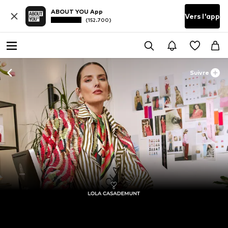
ABOUT YOU App
Vers l'app
(152.700)
Suivre