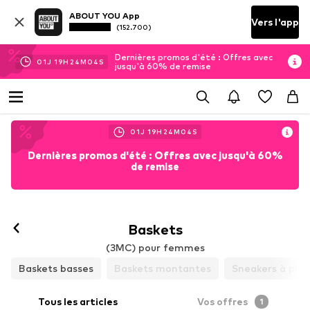
ABOUT YOU App
Vers l'app
(152.700)
Dernières promos d'été : Offres avec
01
J
19
H
24
M
03
S
jusqu'à 60% de remise
01
J
19
H
24
M
03
S
Dernières promos d'été : Offres avec jusqu'à 60%
de remise
Suivre
Baskets
(3MC) pour femmes
Baskets basses
Baskets montantes
Sneakers à pla
Tous les articles
Vos offres
1