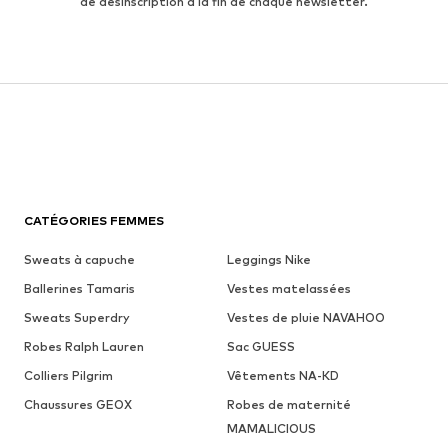
de désinscription à la fin de chaque newsletter.
CATÉGORIES FEMMES
Sweats à capuche
Leggings Nike
Ballerines Tamaris
Vestes matelassées
Sweats Superdry
Vestes de pluie NAVAHOO
Robes Ralph Lauren
Sac GUESS
Colliers Pilgrim
Vêtements NA-KD
Chaussures GEOX
Robes de maternité
MAMALICIOUS