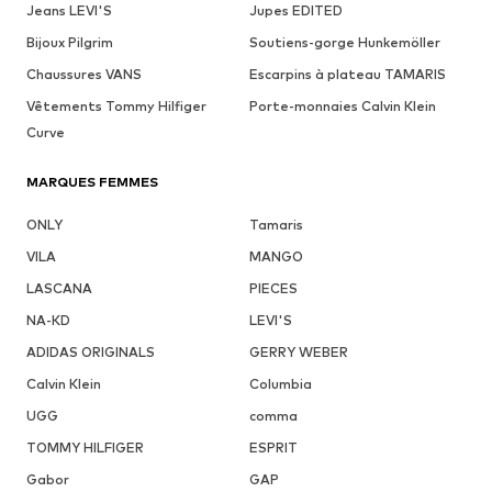
Jeans LEVI'S
Jupes EDITED
Bijoux Pilgrim
Soutiens-gorge Hunkemöller
Chaussures VANS
Escarpins à plateau TAMARIS
Vêtements Tommy Hilfiger
Porte-monnaies Calvin Klein
Curve
MARQUES FEMMES
ONLY
Tamaris
VILA
MANGO
LASCANA
PIECES
NA-KD
LEVI'S
ADIDAS ORIGINALS
GERRY WEBER
Calvin Klein
Columbia
UGG
comma
TOMMY HILFIGER
ESPRIT
Gabor
GAP