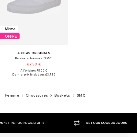
Mixte
OFFRE
ADIDAS ORIGINALS
Baskets basses '3MC'
67,50 €
À l'origine : 75,00 €
Dernier prix le plus bas :
63,75 €
Femme
Chaussures
Baskets
3MC
RETOUR SOUS 30 JOURS
LARGE SÉ