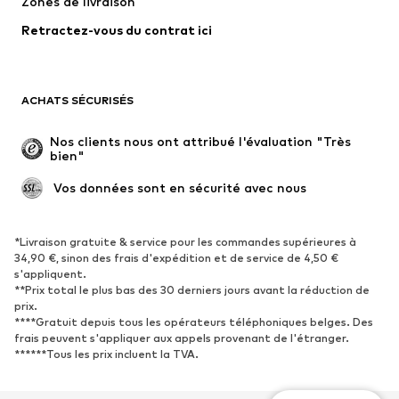
Zones de livraison
Lingerie
Blouses et tuniques
Retractez-vous du contrat ici
Manteaux
Jupes
Maillots de bain
Sweats
Blazers
Combinaisons et salopettes
ACHATS SÉCURISÉS
Grandes tailles
Maternité
Occasions spéciales
Exclusif
Nos clients nous ont attribué l'évaluation "Très 
bien"
Remise à neuf
 Vos données sont en sécurité avec nous
CHAUSSURES
Nouveautés
Tendance
*Livraison gratuite & service pour les commandes supérieures à
34,90 €, sinon des frais d'expédition et de service de 4,50 €
Baskets
Bottines
s'appliquent.
**Prix total le plus bas des 30 derniers jours avant la réduction de
Escarpins et talons hauts
Bottes
prix.
Sandales
Chaussures basses
****Gratuit depuis tous les opérateurs téléphoniques belges. Des
frais peuvent s'appliquer aux appels provenant de l'étranger.
Chaussures de sport
Ballerines
******Tous les prix incluent la TVA.
Mules
Chaussons
Chaussures aquatiques
Exclusif