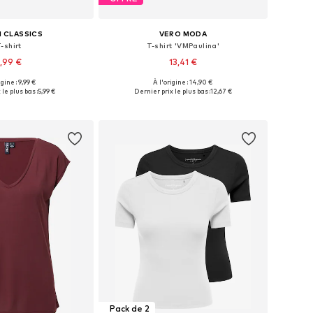
 CLASSICS
VERO MODA
-shirt
T-shirt 'VMPaulina'
,99 €
13,41 €
+
37
+
28
igine : 9,99 €
À l'origine : 14,90 €
ponibles: M, L, XL
Tailles disponibles: XS, S, M, L
le plus bas :
5,99 €
Dernier prix le plus bas :
12,67 €
r au panier
Ajouter au panier
Pack de 2