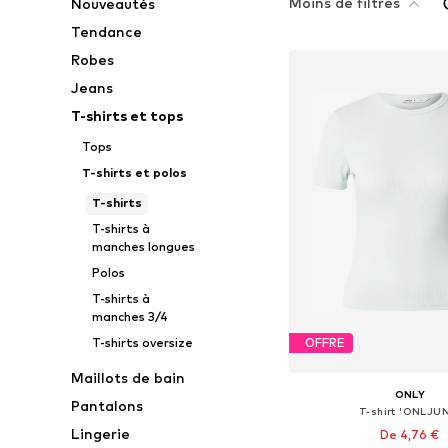
Moins de filtres
Nouveautés
Tendance
Robes
Jeans
T-shirts et tops
Tops
T-shirts et polos
T-shirts
T-shirts à
manches longues
Polos
T-shirts à
manches 3/4
T-shirts oversize
OFFRE
Maillots de bain
ONLY
Pantalons
T-shirt 'ONLJU
Lingerie
De 4,76 €