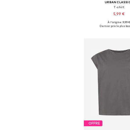
URBAN CLASSI
T-shirt
5,99 €
+
37
À l'origine : 9,99 
Tailles disponibles: X
Dernier prix le plus bas 
Ajouter au pa
OFFRE