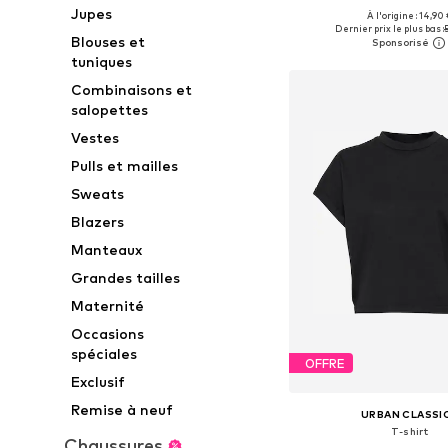
Jupes
+
7
À l'origine : 14,90
Tailles disponibles: XS, M, L
Dernier prix le plus bas :
5
Blouses et
Ajouter au pa
tuniques
Combinaisons et
salopettes
Vestes
Pulls et mailles
Sweats
Blazers
Manteaux
Grandes tailles
Maternité
Occasions
spéciales
OFFRE
Exclusif
Remise à neuf
URBAN CLASSI
T-shirt
Chaussures