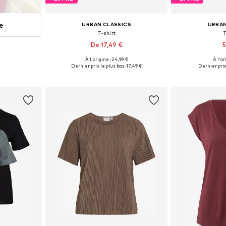
ue
URBAN CLASSICS
URBAN
T-shirt
T
De 17,49 €
5
À l'origine : 24,99 €
À l'or
Disponible en plusieurs tailles
Tailles dis
Dernier prix le plus bas :
17,49 €
Dernier prix 
Ajouter au panier
Ajoute