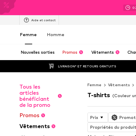
0
Aide et contact
Femme
Homme
Nouvelles sorties
Promos
Vêtements
Cha
LIVRAISON* ET RETOURS GRATUITS
Femme
Vêtements
Tous les
articles
T-shirts
(Couleur u
bénéficiant
de la promo
Promos
Prix
Promot
Vêtements
Propriétés du produi