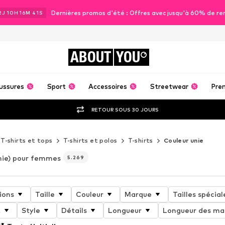
Dernières promos d'été : Offres avec jusqu'à 60% de re
2
J
10
H
16
M
39
S
ABOUT
YOU
ussures
Sport
Accessoires
Streetwear
Pre
RETOUR SOUS 30 JOURS
T-shirts et tops
T-shirts et polos
T-shirts
Couleur unie
nie) pour femmes
5.269
ions
Taille
Couleur
Marque
Tailles spécial
t
Style
Détails
Longueur
Longueur des ma