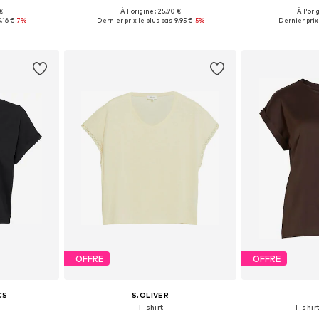
+
1
 €
À l'origine : 25,90 €
À l'ori
, XL, XXL, XXXL
Tailles disponibles: XS, S, M, L, XL
Tailles disponi
,16 €
-7%
Dernier prix le plus bas :
9,95 €
-5%
Dernier prix 
nier
Ajouter au panier
Ajoute
OFFRE
OFFRE
CS
S.OLIVER
T-shirt
T-shirt