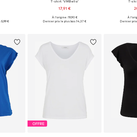
T-shirt 'VMBella'
T-shi
17,91 €
2
€
À l'origine : 19,90 €
À l'ori
M, L, XL, XXL
Tailles disponibles: XS, S, M, L, XL
Tailles disponibl
:
5,99 €
Dernier prix le plus bas :
14,37 €
Dernier prix 
nier
Ajouter au panier
Ajoute
OFFRE