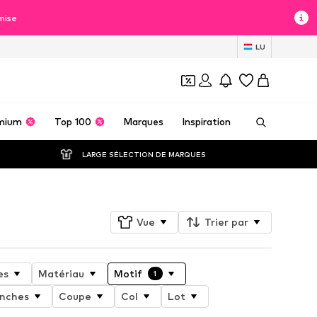
mise
LU
mium
Top 100
Marques
Inspiration
LARGE SÉLECTION DE MARQUES
Vue
Trier par
es
Matériau
Motif
1
nches
Coupe
Col
Lot