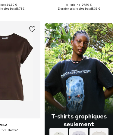
+
8
gine : 24,90 €
À l'origine : 29,90 €
bles: XS, S, M, L, XL
Tailles disponibles: XS, S, M, XL
le plus bas :
19,71 €
Dernier prix le plus bas :
15,33 €
r au panier
Ajouter au panier
T-shirts graphiques
seulement
VILA
 'VIEllette'