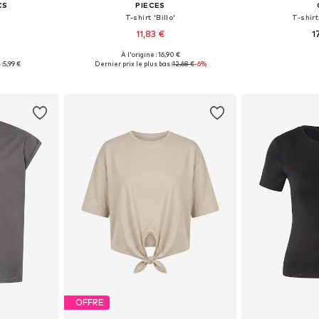
CS
PIECES
T-shirt 'Billo'
T-shir
11,83 €
1
€
À l'origine : 16,90 €
S, S, M
Tailles disponibles: XS, M, L, XL
Tailles disponi
:
5,99 €
Dernier prix le plus bas :
12,68 €
-6%
nier
Ajouter au panier
Ajoute
OFFRE