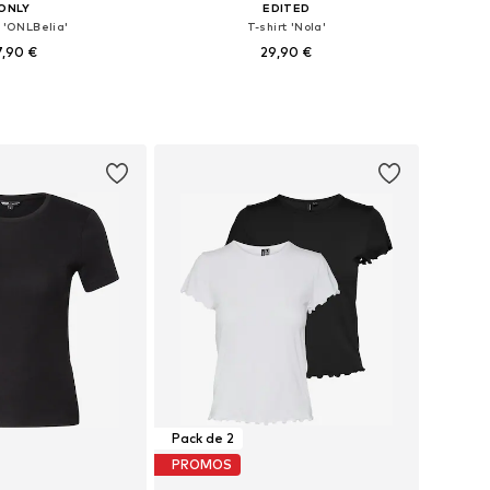
ONLY
EDITED
t 'ONLBelia'
T-shirt 'Nola'
7,90 €
29,90 €
+
2
+
6
bles: XS, S, M, L, XL
Tailles disponibles: XS, S, M, L
r au panier
Ajouter au panier
Pack de 2
PROMOS