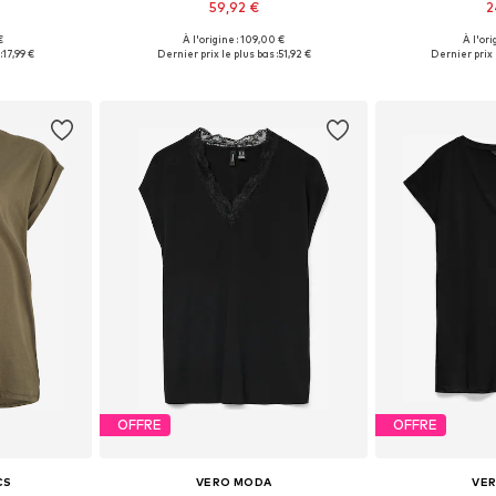
59,92 €
2
€
À l'origine : 109,00 €
À l'ori
 tailles
Disponible en plusieurs tailles
Tailles disponi
:
17,99 €
Dernier prix le plus bas :
51,92 €
Dernier prix l
nier
Ajouter au panier
Ajoute
OFFRE
OFFRE
CS
VERO MODA
VE