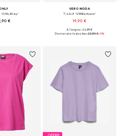
ONLY
VERO MODA
t 'ONLRiley'
T-shirt 'VMBarbara'
2,90 €
19,90 €
+
2
À l'origine : 24,99 €
bles: XS, S, M, L, XL
Tailles disponibles: XS, S, M, L, XL
Dernier prix le plus bas :
20,90 €
-4%
r au panier
Ajouter au panier
OFFRE