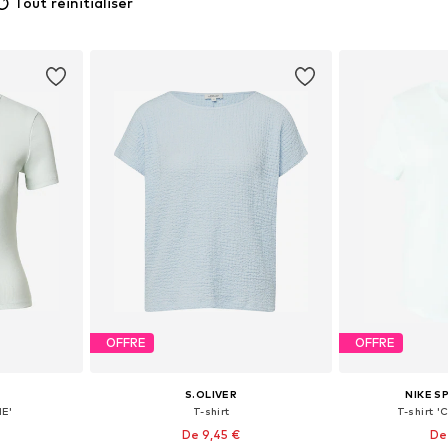
Tout réinitialiser
OFFRE
OFFRE
S.OLIVER
NIKE 
NE'
T-shirt
T-shirt '
De 9,45 €
De