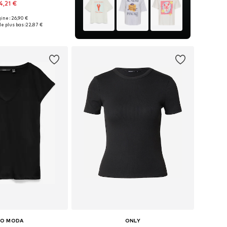
4,21 €
+
30
gine : 26,90 €
bles: XS, S, M, L, XXL
e plus bas :
22,87 €
r au panier
RO MODA
ONLY