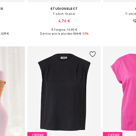
CS
STUDIOSELECT
T-shirt 'Delia'
T-shir
4,76 €
1
€
À l'origine : 14,90 €
, S, M, L
Tailles disponibles: XS, S, M, L
Tailles disponi
:
5,99 €
Dernier prix le plus bas :
7,14 €
-33%
nier
Ajouter au panier
Ajoute
OFFRE
OFFRE