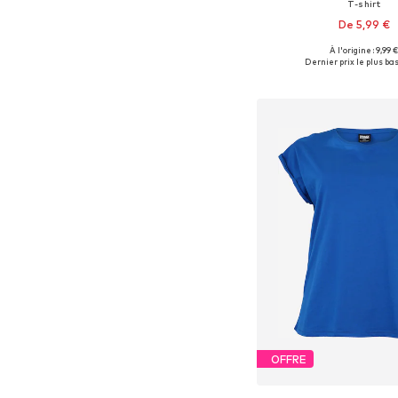
T-shirt
De 5,99 €
+
37
À l'origine : 9,99 
Tailles disponibles: XS, S, 
Dernier prix le plus bas 
Ajouter au pa
OFFRE