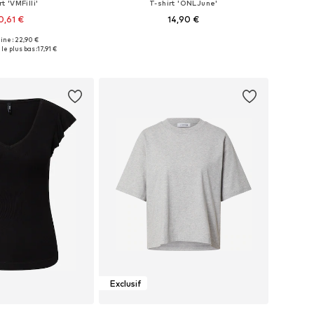
rt 'VMFilli'
T-shirt 'ONLJune'
0,61 €
14,90 €
+
9
+
7
gine : 22,90 €
es: XS, S, M, L, XL, XXL
Tailles disponibles: XS, S, M, L, XL
le plus bas :
17,91 €
r au panier
Ajouter au panier
Exclusif