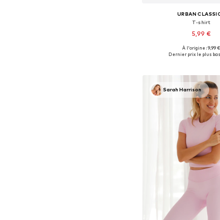
URBAN CLASSI
T-shirt
5,99 €
+
37
À l'origine : 9,99 
Tailles disponibles: XS
Dernier prix le plus bas 
Ajouter au pa
Sarah Harrison