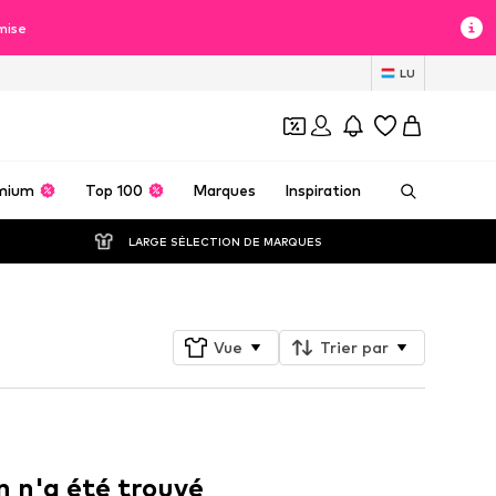
mise
LU
mium
Top 100
Marques
Inspiration
LARGE SÉLECTION DE MARQUES
Vue
Trier par
n n'a été trouvé