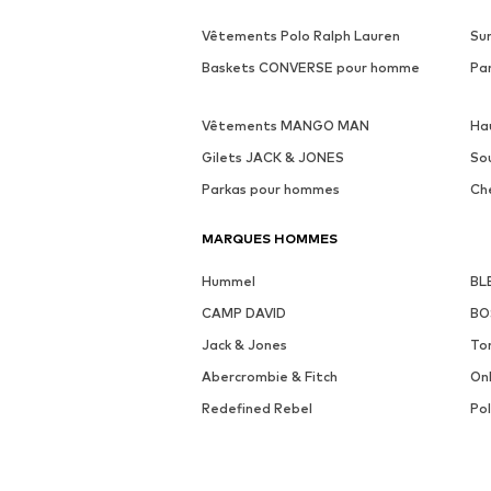
Vêtements Polo Ralph Lauren
Su
Baskets CONVERSE pour homme
Pa
Vêtements MANGO MAN
Ha
Gilets JACK & JONES
So
Parkas pour hommes
Ch
MARQUES HOMMES
Hummel
BL
CAMP DAVID
BO
Jack & Jones
To
Abercrombie & Fitch
On
Redefined Rebel
Po