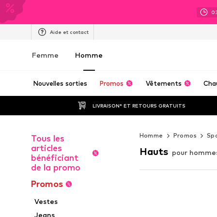
0
Aide et contact
Femme
Homme
Nouvelles sorties
Promos
Vêtements
Cha
LIVRAISON* ET RETOURS GRATUITS
Homme
Promos
Sp
Tous les
articles
Hauts
pour homme
bénéficiant
de la promo
Promos
Vestes
Jeans