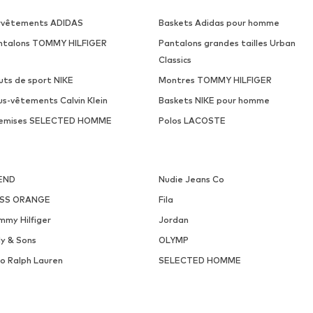
rvêtements ADIDAS
Baskets Adidas pour homme
ntalons TOMMY HILFIGER
Pantalons grandes tailles Urban
Classics
uts de sport NIKE
Montres TOMMY HILFIGER
us-vêtements Calvin Klein
Baskets NIKE pour homme
emises SELECTED HOMME
Polos LACOSTE
END
Nudie Jeans Co
SS ORANGE
Fila
mmy Hilfiger
Jordan
ly & Sons
OLYMP
lo Ralph Lauren
SELECTED HOMME