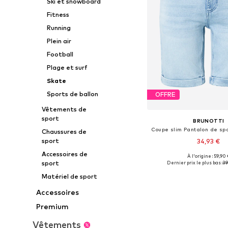
Ski et snowboard
Fitness
Running
Plein air
Football
Plage et surf
Skate
Sports de ballon
OFFRE
Vêtements de
sport
BRUNOTTI
Chaussures de
sport
34,93 €
Accessoires de
À l'origine : 59,90 
Tailles disponibles:
sport
Dernier prix le plus bas :
39
Ajouter au pa
Matériel de sport
Accessoires
Premium
Vêtements