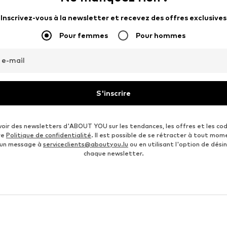
Inscrivez-vous à la newsletter et recevez des offres exclusives
Pour femmes
Pour hommes
 e-mail
S'inscrire
voir des newsletters d'ABOUT YOU sur les tendances, les offres et les co
re
Politique de confidentialité
. Il est possible de se rétracter à tout mom
 un message à
serviceclients@aboutyou.lu
ou en utilisant l'option de désin
chaque newsletter.