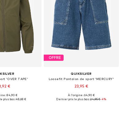
OFFRE
KSILVER
QUIKSILVER
port 'OVER TAPE'
Loosefit Pantalon de sport 'MERCURY'
1,92 €
23,95 €
gine : 84,90 €
À l'origine : 64,90 €
isponibles: XL
Tailles disponibles: XS, S, S
e plus bas :
48,68 €
Dernier prix le plus bas :
24,95 €
-4%
r au panier
Ajouter au panier