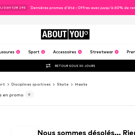
Dernières promos d'été : Offres avec jusqu'à 60% de re
3
J
06
H
12
M
28
S
ABOUT
YOU
ussures
Sport
Accessoires
Streetwear
Pre
RETOUR SOUS 30 JOURS
ort
Disciplines sportives
Skate
Hauts
s en promo
0
Nous sommes désolés... Rie