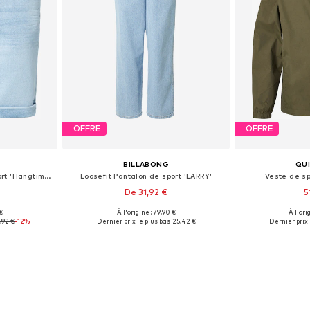
OFFRE
OFFRE
BILLABONG
QUI
Coupe slim Pantalon de sport 'Hangtime'
Loosefit Pantalon de sport 'LARRY'
Veste de s
De 31,92 €
5
€
À l'origine : 79,90 €
À l'ori
 M, L
Tailles disponibles: M, L
Tailles d
,92 €
-12%
Dernier prix le plus bas :
25,42 €
Dernier prix l
nier
Ajouter au panier
Ajoute