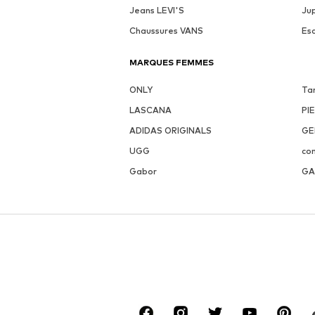
Jeans LEVI'S
Ju
Chaussures VANS
Es
MARQUES FEMMES
ONLY
Ta
LASCANA
PI
ADIDAS ORIGINALS
GE
UGG
co
Gabor
GA