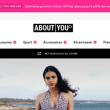
Dernières promos d'été : Offres avec jusqu'à 60% de re
2
J
10
H
18
M
47
S
ABOUT
YOU
ussures
Sport
Accessoires
Streetwear
Pre
RETOUR SOUS 30 JOURS