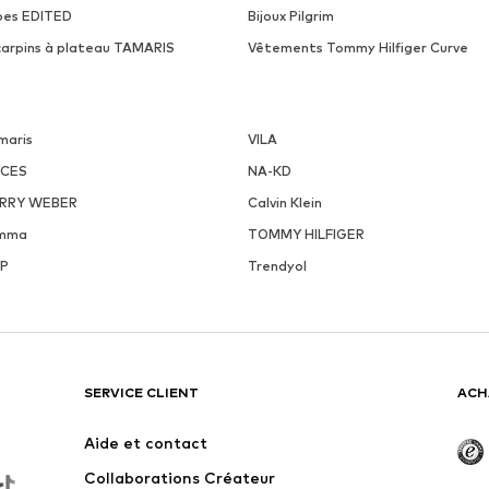
pes EDITED
Bijoux Pilgrim
carpins à plateau TAMARIS
Vêtements Tommy Hilfiger Curve
maris
VILA
ECES
NA-KD
RRY WEBER
Calvin Klein
mma
TOMMY HILFIGER
P
Trendyol
SERVICE CLIENT
ACH
Aide et contact
Collaborations Créateur