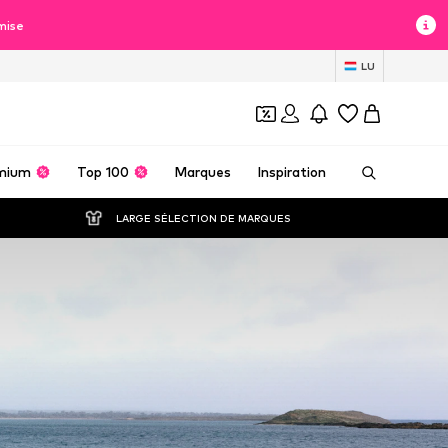
mise
LU
mium
Top 100
Marques
Inspiration
LARGE SÉLECTION DE MARQUES