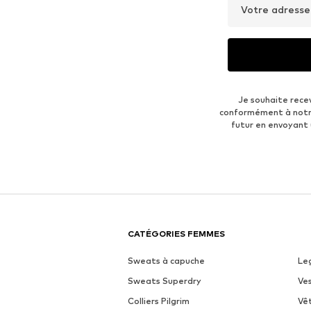
Votre adresse
Je souhaite rece
conformément à not
futur en envoyant
CATÉGORIES FEMMES
Sweats à capuche
Le
Sweats Superdry
Ve
Colliers Pilgrim
Vê