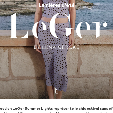
Lumières d'été
lection LeGer Summer Lights représente le chic estival sans eff