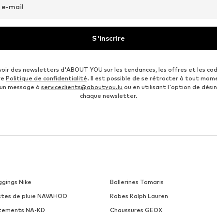
 e-mail
S'inscrire
voir des newsletters d'ABOUT YOU sur les tendances, les offres et les co
re
Politique de confidentialité
. Il est possible de se rétracter à tout mom
 un message à
serviceclients@aboutyou.lu
ou en utilisant l'option de désin
chaque newsletter.
ggings Nike
Ballerines Tamaris
stes de pluie NAVAHOO
Robes Ralph Lauren
tements NA-KD
Chaussures GEOX