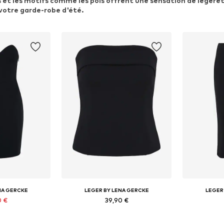
rs et les motifs comme les pois offrent une sensation de légèret
votre garde-robe d'été.
NA GERCKE
LEGER BY LENA GERCKE
LEGER
0 €
39,90 €