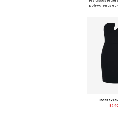
les tissus lége
polyvalents et 
LEGER BY LE
59,9