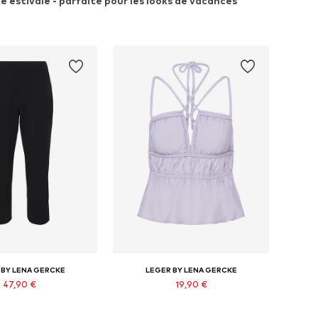
é estivale - parfaite pour les looks de vacances
 BY LENA GERCKE
LEGER BY LENA GERCKE
47,90 €
19,90 €