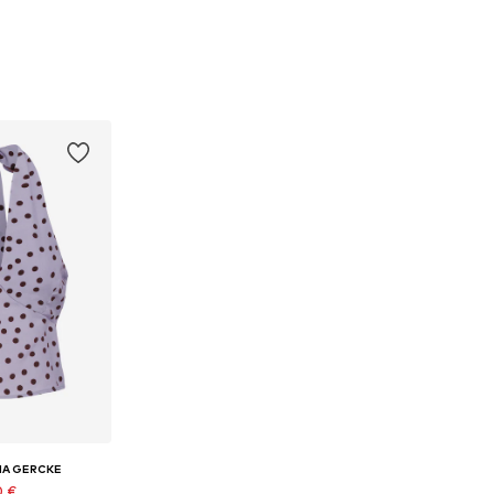
NA GERCKE
0 €