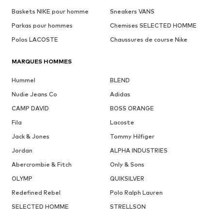
Baskets NIKE pour homme
Sneakers VANS
Parkas pour hommes
Chemises SELECTED HOMME
Polos LACOSTE
Chaussures de course Nike
MARQUES HOMMES
Hummel
BLEND
Nudie Jeans Co
Adidas
CAMP DAVID
BOSS ORANGE
Fila
Lacoste
Jack & Jones
Tommy Hilfiger
Jordan
ALPHA INDUSTRIES
Abercrombie & Fitch
Only & Sons
OLYMP
QUIKSILVER
Redefined Rebel
Polo Ralph Lauren
SELECTED HOMME
STRELLSON