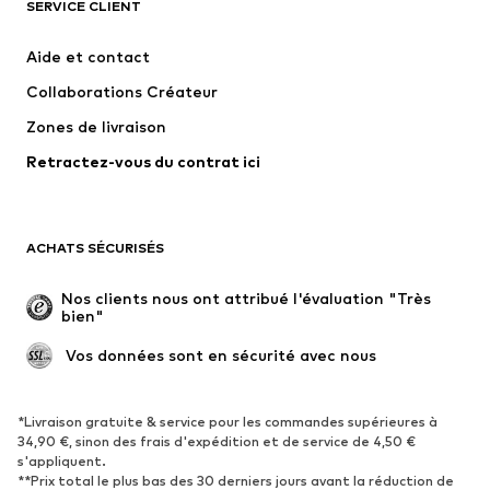
T-shirts et polos
Jeans
SERVICE CLIENT
Vestes
Sweats
Aide et contact
Pantalons
Chemises
Collaborations Créateur
Sous-vêtements
Pulls et gilets
Zones de livraison
Costumes et vestes classiques
Manteaux
Retractez-vous du contrat ici
Maillots de bain
Grandes tailles
Occasions spéciales
Exclusif
Remise à neuf
ACHATS SÉCURISÉS
CHAUSSURES
Nos clients nous ont attribué l'évaluation "Très 
bien"
Nouveautés
Tendance
Boots et bottes
Baskets
 Vos données sont en sécurité avec nous
Chaussures basses
Chaussures de sport
Chaussures ouvertes
Exclusif
*Livraison gratuite & service pour les commandes supérieures à
34,90 €, sinon des frais d'expédition et de service de 4,50 €
s'appliquent.
SPORT
**Prix total le plus bas des 30 derniers jours avant la réduction de