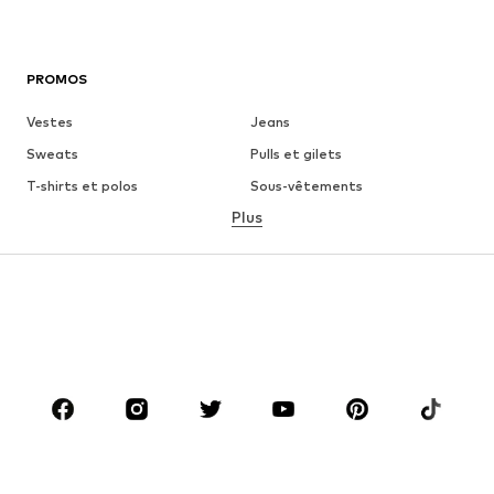
PROMOS
Vestes
Jeans
Sweats
Pulls et gilets
T-shirts et polos
Sous-vêtements
Plus
Pantalons
Chemises
Manteaux
Costumes et vestes de
costumes
Maillots de bain
Grandes tailles
Chaussures
Sport
Accessoires
Premium
VÊTEMENTS
Nouveautés
Tendance