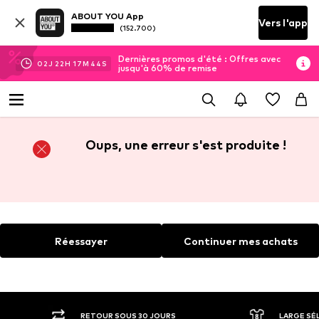
ABOUT YOU App
Vers l'app
(152.700)
Dernières promos d'été : Offres avec
02
J
22
H
17
M
44
S
jusqu'à 60% de remise
Oups, une erreur s'est produite !
Réessayer
Continuer mes achats
RETOUR SOUS 30 JOURS
LARGE SÉ