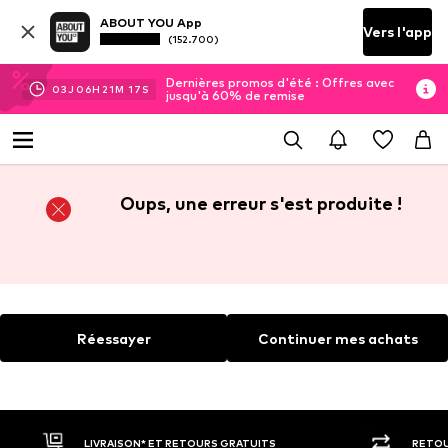
ABOUT YOU App
Vers l'app
(152.700)
Dernières promos d'été : Offres avec
03
J
06
H
21
M
16
S
jusqu'à 60% de remise
Oups, une erreur s'est produite !
Réessayer
Continuer mes achats
LIVRAISON* ET RETOURS GRATUITS
RETOU