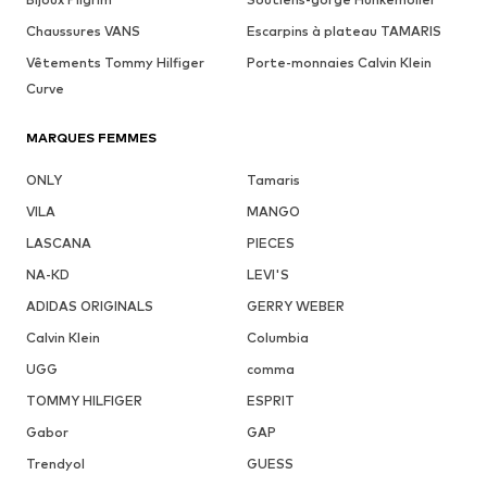
Chaussures VANS
Escarpins à plateau TAMARIS
Vêtements Tommy Hilfiger
Porte-monnaies Calvin Klein
Curve
MARQUES FEMMES
ONLY
Tamaris
VILA
MANGO
LASCANA
PIECES
NA-KD
LEVI'S
ADIDAS ORIGINALS
GERRY WEBER
Calvin Klein
Columbia
UGG
comma
TOMMY HILFIGER
ESPRIT
Gabor
GAP
Trendyol
GUESS