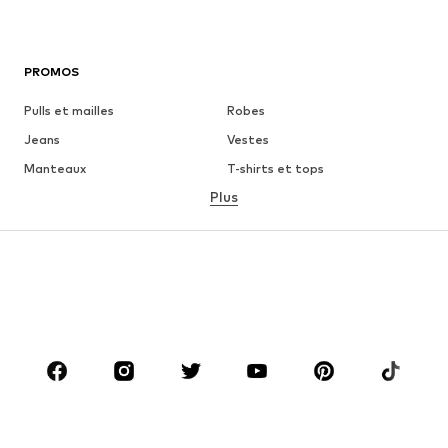
PROMOS
Pulls et mailles
Robes
Jeans
Vestes
Manteaux
T-shirts et tops
Plus
Pantalons
Lingerie
Jupes
Blouses et tuniques
Sweats
Blazers
Maillots de bain
Combinaisons et salopettes
Grandes tailles
Maternité
Chaussures
Sport
Accessoires
Premium
VÊTEMENTS