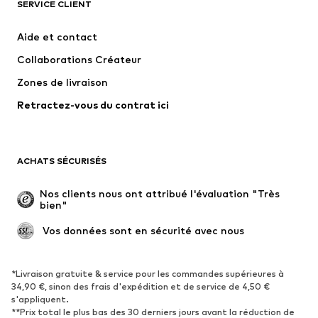
SERVICE CLIENT
Nouveautés
Tendance
Robes
Jeans
Aide et contact
T-shirts et tops
Pantalons
Collaborations Créateur
Vestes
Pulls et mailles
Zones de livraison
Lingerie
Blouses et tuniques
Retractez-vous du contrat ici
Manteaux
Jupes
Maillots de bain
Sweats
Blazers
Combinaisons et salopettes
ACHATS SÉCURISÉS
Grandes tailles
Maternité
Occasions spéciales
Exclusif
Nos clients nous ont attribué l'évaluation "Très 
bien"
Remise à neuf
 Vos données sont en sécurité avec nous
CHAUSSURES
Nouveautés
Tendance
*Livraison gratuite & service pour les commandes supérieures à
34,90 €, sinon des frais d'expédition et de service de 4,50 €
Baskets
Bottines
s'appliquent.
**Prix total le plus bas des 30 derniers jours avant la réduction de
Escarpins et talons hauts
Bottes