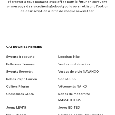
rétracter à tout moment avec effet pour le futur en envoyant
un message à
serviceclients@aboutyou.lu
ou en utilisant l'option
de désinscription à la fin de chaque newsletter.
CATÉGORIES FEMMES
Sweats à capuche
Leggings Nike
Ballerines Tamaris
Vestes matelassées
Sweats Superdry
Vestes de pluie NAVAHOO
Robes Ralph Lauren
Sac GUESS
Colliers Pilgrim
Vêtements NA-KD
Chaussures GEOX
Robes de maternité
MAMALICIOUS
Jeans LEVI'S
Jupes EDITED
Bijoux Pilgrim
Soutiens-gorge Hunkemöller