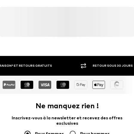
Numéro d'article.
BIZ0111002000001
FR
Ne pas blanchir
https://bizanceparis.fr/
RETOUR SOUS 30 JOURS
LARGE SÉ
Ne manquez rien !
Inscrivez-vous à la newsletter et recevez des offres
exclusives
Pour femmes
Pour hommes