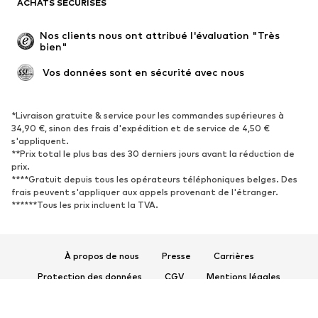
ACHATS SÉCURISÉS
Grandes tailles
Maternité
Occasions spéciales
Exclusif
Nos clients nous ont attribué l'évaluation "Très 
bien"
Remise à neuf
 Vos données sont en sécurité avec nous
CHAUSSURES
Nouveautés
Tendance
*Livraison gratuite & service pour les commandes supérieures à
34,90 €, sinon des frais d'expédition et de service de 4,50 €
Baskets
Bottines
s'appliquent.
**Prix total le plus bas des 30 derniers jours avant la réduction de
Escarpins et talons hauts
Bottes
prix.
Sandales
Chaussures basses
****Gratuit depuis tous les opérateurs téléphoniques belges. Des
frais peuvent s'appliquer aux appels provenant de l'étranger.
Chaussures de sport
Ballerines
******Tous les prix incluent la TVA.
Mules
Chaussons
Chaussures aquatiques
Exclusif
À propos de nous
Presse
Carrières
SPORT
Protection des données
CGV
Mentions légales
Vêtements de sport
Disciplines sportives
Accessibilité
Sécurité des produits
Chaussures de sport
Sacs à dos et sacs de sport
© 2026 ABOUT YOU SE & Co. KG