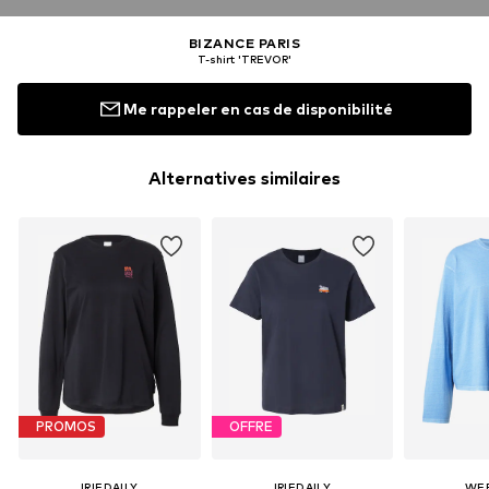
BIZANCE PARIS
T-shirt 'TREVOR'
Me rappeler en cas de disponibilité
Alternatives similaires
PROMOS
OFFRE
IRIEDAILY
IRIEDAILY
WE