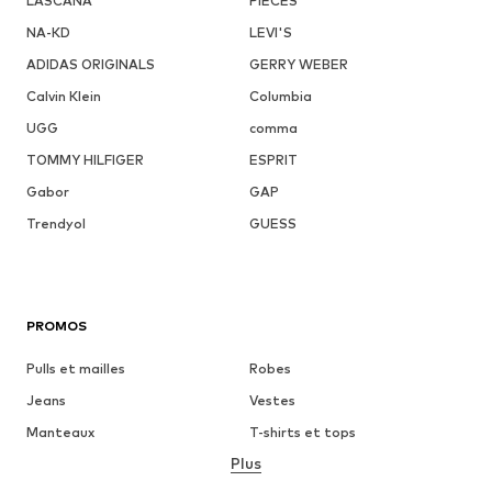
LASCANA
PIECES
NA-KD
LEVI'S
ADIDAS ORIGINALS
GERRY WEBER
Calvin Klein
Columbia
UGG
comma
TOMMY HILFIGER
ESPRIT
Gabor
GAP
Trendyol
GUESS
PROMOS
Pulls et mailles
Robes
Jeans
Vestes
Manteaux
T-shirts et tops
Plus
Pantalons
Lingerie