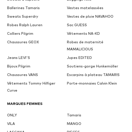
Ballerines Tamaris
Vestes matelassées
Sweats Superdry
Vestes de pluie NAVAHOO
Robes Ralph Lauren
Sac GUESS
Colliers Pilgrim
Vêtements NA-KD
Chaussures GEOX
Robes de maternité
MAMALICIOUS
Jeans LEVI'S
Jupes EDITED
Bijoux Pilgrim
Soutiens-gorge Hunkemöller
Chaussures VANS
Escarpins à plateau TAMARIS
Vêtements Tommy Hilfiger
Porte-monnaies Calvin Klein
Curve
MARQUES FEMMES
ONLY
Tamaris
VILA
MANGO