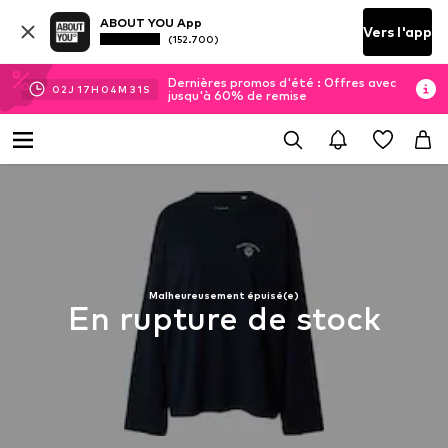
ABOUT YOU App
Vers l'app
(152.700)
Dernières promos d'été : Offres avec
02
J
17
H
04
M
31
S
jusqu'à 60% de remise
Malheureusement épuisé(e)
En rupture de stock