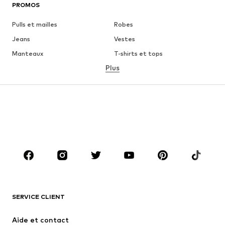
PROMOS
Pulls et mailles
Robes
Jeans
Vestes
Manteaux
T-shirts et tops
Plus
Pantalons
Lingerie
Jupes
Blouses et tuniques
Sweats
Blazers
Maillots de bain
Combinaisons et salopettes
Grandes tailles
Maternité
Chaussures
Sport
Accessoires
Premium
VÊTEMENTS
SERVICE CLIENT
Nouveautés
Tendance
Robes
Jeans
Aide et contact