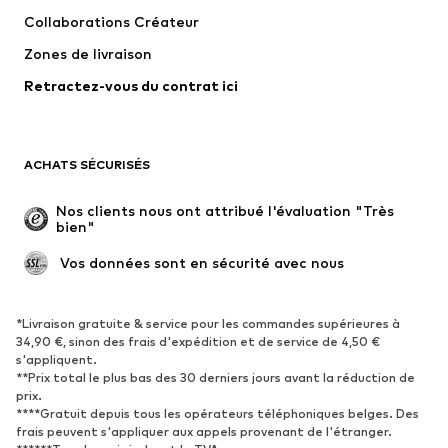
T-shirts et tops
Pantalons
Collaborations Créateur
Vestes
Pulls et mailles
Zones de livraison
Lingerie
Blouses et tuniques
Retractez-vous du contrat ici
Manteaux
Jupes
Maillots de bain
Sweats
Blazers
Combinaisons et salopettes
ACHATS SÉCURISÉS
Grandes tailles
Maternité
Occasions spéciales
Exclusif
Nos clients nous ont attribué l'évaluation "Très 
bien"
Remise à neuf
 Vos données sont en sécurité avec nous
CHAUSSURES
Nouveautés
Tendance
*Livraison gratuite & service pour les commandes supérieures à
34,90 €, sinon des frais d'expédition et de service de 4,50 €
Baskets
Bottines
s'appliquent.
**Prix total le plus bas des 30 derniers jours avant la réduction de
Escarpins et talons hauts
Bottes
prix.
Sandales
Chaussures basses
****Gratuit depuis tous les opérateurs téléphoniques belges. Des
frais peuvent s'appliquer aux appels provenant de l'étranger.
Chaussures de sport
Ballerines