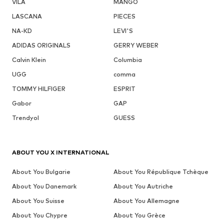
VILA
MANGO
LASCANA
PIECES
NA-KD
LEVI'S
ADIDAS ORIGINALS
GERRY WEBER
Calvin Klein
Columbia
UGG
comma
TOMMY HILFIGER
ESPRIT
Gabor
GAP
Trendyol
GUESS
ABOUT YOU X INTERNATIONAL
About You Bulgarie
About You République Tchèque
About You Danemark
About You Autriche
About You Suisse
About You Allemagne
About You Chypre
About You Grèce