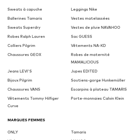
Sweats à capuche
Leggings Nike
Ballerines Tamaris
Vestes matelassées
Sweats Superdry
Vestes de pluie NAVAHOO
Robes Ralph Lauren
Sac GUESS
Colliers Pilgrim
Vêtements NA-KD
Chaussures GEOX
Robes de maternité
MAMALICIOUS
Jeans LEVI'S
Jupes EDITED
Bijoux Pilgrim
Soutiens-gorge Hunkemöller
Chaussures VANS
Escarpins à plateau TAMARIS
Vêtements Tommy Hilfiger
Porte-monnaies Calvin Klein
Curve
MARQUES FEMMES
ONLY
Tamaris