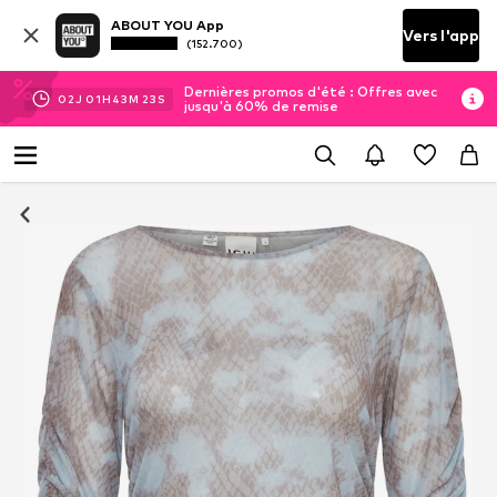
ABOUT YOU App
Vers l'app
(152.700)
Dernières promos d'été : Offres avec
02
J
01
H
43
M
22
S
jusqu'à 60% de remise